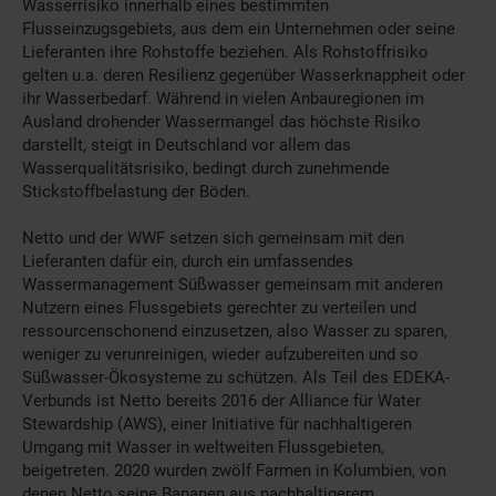
Wasserrisiko innerhalb eines bestimmten
Flusseinzugsgebiets, aus dem ein Unternehmen oder seine
Lieferanten ihre Rohstoffe beziehen. Als Rohstoffrisiko
gelten u.a. deren Resilienz gegenüber Wasserknappheit oder
ihr Wasserbedarf. Während in vielen Anbauregionen im
Ausland drohender Wassermangel das höchste Risiko
darstellt, steigt in Deutschland vor allem das
Wasserqualitätsrisiko, bedingt durch zunehmende
Stickstoffbelastung der Böden.
Netto und der WWF setzen sich gemeinsam mit den
Lieferanten dafür ein, durch ein umfassendes
Wassermanagement Süßwasser gemeinsam mit anderen
Nutzern eines Flussgebiets gerechter zu verteilen und
ressourcenschonend einzusetzen, also Wasser zu sparen,
weniger zu verunreinigen, wieder aufzubereiten und so
Süßwasser-Ökosysteme zu schützen. Als Teil des EDEKA-
Verbunds ist Netto bereits 2016 der Alliance für Water
Stewardship (AWS), einer Initiative für nachhaltigeren
Umgang mit Wasser in weltweiten Flussgebieten,
beigetreten. 2020 wurden zwölf Farmen in Kolumbien, von
denen Netto seine Bananen aus nachhaltigerem