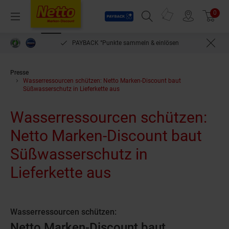
Payback
Prospekte
0
Arti
Menü
Suchfeld einblenden
Filiale finden
Warenkorb
PAYBACK °Punkte sammeln & einlösen
Presse
Wasserressourcen schützen: Netto Marken-Discount baut
Süßwasserschutz in Lieferkette aus
Wasserressourcen schützen:
Netto Marken-Discount baut
Süßwasserschutz in
Lieferkette aus
Wasserressourcen schützen:
Netto Marken-Discount baut