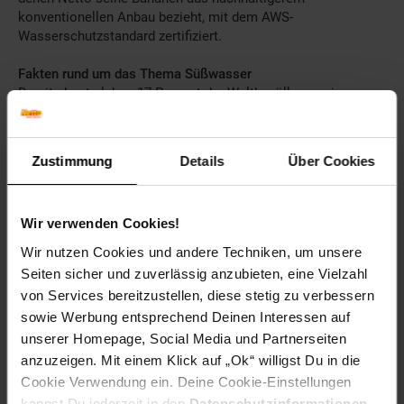
konventionellen Anbau bezieht, mit dem AWS-
Wasserschutzstandard zertifiziert.
Fakten rund um das Thema Süßwasser
Bereits heute leben 17 Prozent der Weltbevölkerung in
Regionen mit hohem Wasserrisiko. Bis 2050 könnte sich
diese Zahl auf 51 Prozent erhöhen.
Zustimmung
Details
Über Cookies
Weitere Informationen zum Thema Süßwasser unter
https://www.netto-online.de/wwf/Kostbares-
Suesswasser.chtm
und auf
https://www.wwf.de/themen-
Wir verwenden Cookies!
projekte/fluesse-seen/wasserverbrauch/wasser-knappheit/
Wir nutzen Cookies und andere Techniken, um unsere
*Unternehmensverbund mit EDEKA ZENTRALE Stiftung & Co.
Seiten sicher und zuverlässig anzubieten, eine Vielzahl
KG und Netto Marken-Discount Stiftung & Co. KG
von Services bereitzustellen, diese stetig zu verbessern
sowie Werbung entsprechend Deinen Interessen auf
WWF Deutschland
unserer Homepage, Social Media und Partnerseiten
Der WWF Deutschland ist Teil der internationalen
Umweltschutzorganisation World Wide Fund For Nature
anzuzeigen. Mit einem Klick auf „Ok“ willigst Du in die
(WWF). Seit über 50 Jahren arbeitet das WWF-Netzwerk rund
Cookie Verwendung ein. Deine Cookie-Einstellungen
um den Globus daran, die Umweltzerstörung zu stoppen und
kannst Du jederzeit in den
Datenschutzinformationen