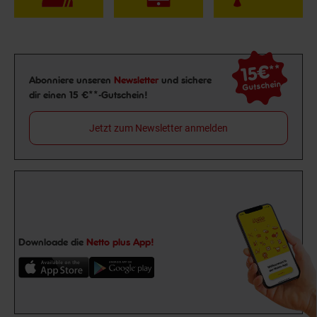
15€
**
Newsletter Anmeldung
Abonniere unseren
Newsletter
und sichere
Gutschein
dir einen 15 €**-Gutschein!
Jetzt zum Newsletter anmelden
Downloade die
Netto plus App!