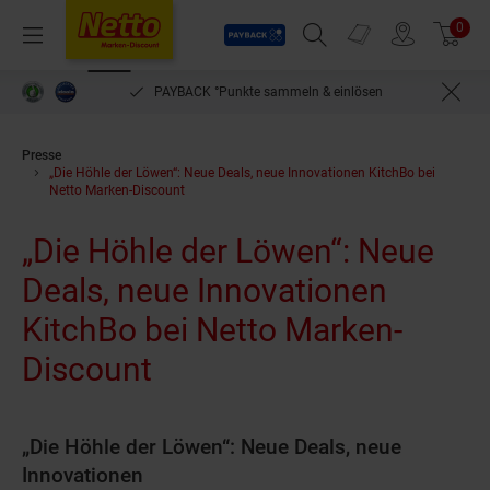
Payback
Prospekte
0
Arti
Menü
Suchfeld einblenden
Filiale finden
Warenkorb
PAYBACK °Punkte sammeln & einlösen
Presse
„Die Höhle der Löwen“: Neue Deals, neue Innovationen KitchBo bei
Netto Marken-Discount
„Die Höhle der Löwen“: Neue
Deals, neue Innovationen
KitchBo bei Netto Marken-
Discount
„Die Höhle der Löwen“: Neue Deals, neue
Innovationen