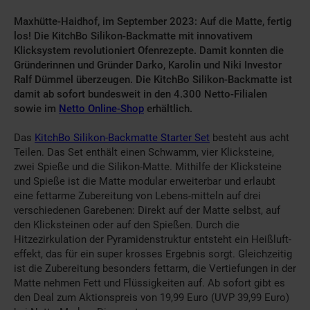
Maxhütte-Haidhof, im September 2023: Auf die Matte, fertig
los! Die KitchBo Silikon-Backmatte mit innovativem
Klicksystem revolutioniert Ofenrezepte. Damit konnten die
Gründerinnen und Gründer Darko, Karolin und Niki Investor
Ralf Dümmel überzeugen. Die KitchBo Silikon-Backmatte ist
damit ab sofort bundesweit in den 4.300 Netto-Filialen
sowie im
Netto Online-Shop
erhältlich.
Das
KitchBo Silikon-Backmatte Starter Set
besteht aus acht
Teilen. Das Set enthält einen Schwamm, vier Klicksteine,
zwei Spieße und die Silikon-Matte. Mithilfe der Klicksteine
und Spieße ist die Matte modular erweiterbar und erlaubt
eine fettarme Zubereitung von Lebens-mitteln auf drei
verschiedenen Garebenen: Direkt auf der Matte selbst, auf
den Klicksteinen oder auf den Spießen. Durch die
Hitzezirkulation der Pyramidenstruktur entsteht ein Heißluft-
effekt, das für ein super krosses Ergebnis sorgt. Gleichzeitig
ist die Zubereitung besonders fettarm, die Vertiefungen in der
Matte nehmen Fett und Flüssigkeiten auf. Ab sofort gibt es
den Deal zum Aktionspreis von 19,99 Euro (UVP 39,99 Euro)