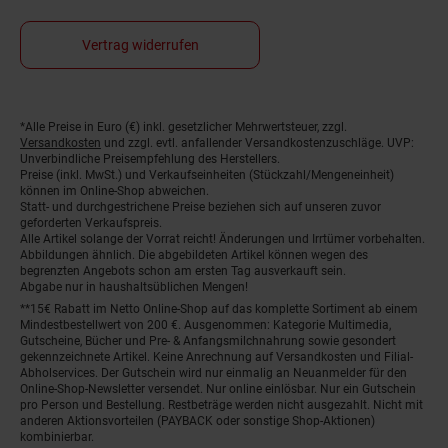
Vertrag widerrufen
Fußnoten
*Alle Preise in Euro (€) inkl. gesetzlicher Mehrwertsteuer, zzgl.
Versandkosten
und zzgl. evtl. anfallender Versandkostenzuschläge. UVP:
Unverbindliche Preisempfehlung des Herstellers.
Preise (inkl. MwSt.) und Verkaufseinheiten (Stückzahl/Mengeneinheit)
können im Online-Shop abweichen.
Statt- und durchgestrichene Preise beziehen sich auf unseren zuvor
geforderten Verkaufspreis.
Alle Artikel solange der Vorrat reicht! Änderungen und Irrtümer vorbehalten.
Abbildungen ähnlich. Die abgebildeten Artikel können wegen des
begrenzten Angebots schon am ersten Tag ausverkauft sein.
Abgabe nur in haushaltsüblichen Mengen!
**15€ Rabatt im Netto Online-Shop auf das komplette Sortiment ab einem
Mindestbestellwert von 200 €. Ausgenommen: Kategorie Multimedia,
Gutscheine, Bücher und Pre- & Anfangsmilchnahrung sowie gesondert
gekennzeichnete Artikel. Keine Anrechnung auf Versandkosten und Filial-
Abholservices. Der Gutschein wird nur einmalig an Neuanmelder für den
Online-Shop-Newsletter versendet. Nur online einlösbar. Nur ein Gutschein
pro Person und Bestellung. Restbeträge werden nicht ausgezahlt. Nicht mit
anderen Aktionsvorteilen (PAYBACK oder sonstige Shop-Aktionen)
kombinierbar.