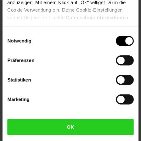
Tel.: 09471-320-999
anzuzeigen. Mit einem Klick auf „Ok“ willigst Du in die
E-Mail:
presse@netto-online.de
Cookie Verwendung ein. Deine Cookie-Einstellungen
www.netto-online.de
kannst Du jederzeit in den
Datenschutzinformationen
ändern bzw. widerrufen.
Einwilligungsauswahl
Notwendig
Zurück zu Unternehmen
Präferenzen
Zurück zu Presse
Statistiken
Weitere Online-Angebote
Fußzeile
Marketing
Netto Reisen
TV-Shop
Weinwelt
OK