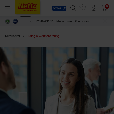
Payback
Prospekte
0
Arti
Menü
Suchfeld einblenden
Filiale finden
Warenkorb
PAYBACK °Punkte sammeln & einlösen
Mitarbeiter
Dialog & Wertschätzung