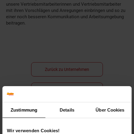
unsere Vertriebsmitarbeiterinnen und Vertriebsmitarbeiter
mit ihren Vorschlägen und Anregungen einbringen und so zu
einer noch besseren Kommunikation und Arbeitsumgebung
beitragen.
Zurück zu Unternehmen
Zurück zu Mitarbeiter
Weitere Online-Angebote
Fußzeile
Zustimmung
Details
Über Cookies
Netto Reisen
TV-Shop
Weinwelt
Wir verwenden Cookies!