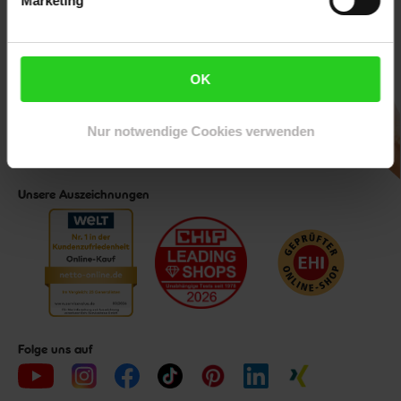
Marketing
Downloade die
Netto plus App!
OK
Nur notwendige Cookies verwenden
Unsere Auszeichnungen
Folge uns auf