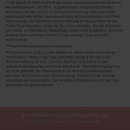
**15€ Rabatt im Netto Online-Shop auf das komplette Sortiment ab einem
Mindestbestellwert von 200 €. Ausgenommen: Kategorie Multimedia,
Gutscheine, Bücher und Pre- & Anfangsmilchnahrung sowie gesondert
gekennzeichnete Artikel. Keine Anrechnung auf Versandkosten und Filial-
Abholservices. Der Gutschein wird nur einmalig an Neuanmelder für den
Online-Shop-Newsletter versendet. Nur online einlösbar. Nur ein Gutschein
pro Person und Bestellung. Restbeträge werden nicht ausgezahlt. Nicht mit
anderen Aktionsvorteilen (PAYBACK oder sonstige Shop-Aktionen)
kombinierbar.
***Positive Bonitätsprüfung vorausgesetzt
²⁰Filial-Gutschein gratis zu jeder Bestellung dieses Artikels (solange der
Vorrat reicht). Versand des Filial-Gutscheins erfolgt 4 Wochen nach
Warenanlieferung per Mail. Die Höhe des Filial-Gutscheins ist dem
Artikelbild des gekauften Artikels zu entnehmen. Vervielfältigung jeglicher
Art nicht gestattet. Der Filial-Gutschein ist ohne Mindesteinkaufswert
einlösbar. Nicht mit anderen Aktionsvorteilen (PAYBACK oder sonstige
Shop-Aktionen) kombinierbar. Der jeweilige Gültigkeitszeitraum des Filial-
Gutscheins ist darauf vermerkt.
© Netto Marken-Discount Stiftung & Co. KG |
Kontakt
|
Datenschutz
|
Impressum