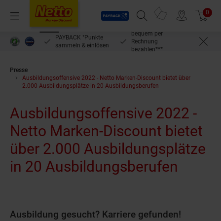
Payback
Prospekte
0
Arti
Menü
Suchfeld einblenden
Filiale finden
Warenkorb
bequem per
PAYBACK °Punkte
kein
Rechnung
bestellwert
sammeln & einlösen
Mind
bezahlen***
Presse
Ausbildungsoffensive 2022 - Netto Marken-Discount bietet über
2.000 Ausbildungsplätze in 20 Ausbildungsberufen
Ausbildungsoffensive 2022 -
Netto Marken-Discount bietet
über 2.000 Ausbildungsplätze
in 20 Ausbildungsberufen
Ausbildung gesucht? Karriere gefunden!