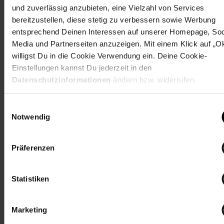
den wichtigsten Ausbildungsbetrieben des deutschen
und zuverlässig anzubieten, eine Vielzahl von Services
Einzelhandels und besetzt Führungspositionen bevorzugt mit
bereitzustellen, diese stetig zu verbessern sowie Werbung
engagierten Talenten aus den eigenen Reihen.
entsprechend Deinen Interessen auf unserer Homepage, Soc
Pressekontakt:
Media und Partnerseiten anzuzeigen. Mit einem Klick auf „O
Netto Marken-Discount Stiftung & Co. KG
willigst Du in die Cookie Verwendung ein. Deine Cookie-
Christina Stylianou
Einstellungen kannst Du jederzeit in den
Tel.: 09471-320-999
Datenschutzinformationen
ändern bzw. widerrufen.
E-Mail:
presse@netto-online.de
www.netto-online.de
Einwilligungsauswahl
Notwendig
Präferenzen
Zurück zu Unternehmen
Statistiken
Zurück zu Presse
Marketing
Weitere Online-Angebote
Fußzeile