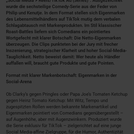
„Social Media > Reels/TikTok Ad (Series)“. Ausgezeichnet
wurde die sechsteilige Comedy-Serie aus der Feder von
Philip und Kenutje. In dem Format stellen sich Eigenmarken
des Lebensmittelhändlers auf TikTok mutig dem verbalen
Schlagabtausch mit Markenprodukten. Im Stil klassischer
Roast-Battles liefern sich Comedians ein pointiertes
Wortgefecht mit klarer Botschaft: Die Netto-Eigenmarken
überzeugen. Die Clips punkteten bei der Jury mit frecher
Inszenierung, strategischer Klarheit und hoher Social-Media-
Tauglichkeit. Netto beweist damit: Wer heute als Händler
auffallen will, braucht gute Produkte und gute Pointen.
Format mit klarer Markenbotschaft: Eigenmarken in der
Social-Arena
Ob Clarky’s gegen Pringles oder Papa Joe’s Tomaten Ketchup
gegen Heinz Tomato Ketchup: Mit Witz, Tempo und
zugespitzten Rollen werden bekannte Markenartikel und
Eigenmarken pointiert von Comedians gegenübergestellt –
auf Augenhöhe, aber mit Augenzwinkern. Produziert wurde
die Serie exklusiv für TikTok – zielgerichtet auf eine junge
Social Media-affine Zielgruppe, für die Humor, Authentizität