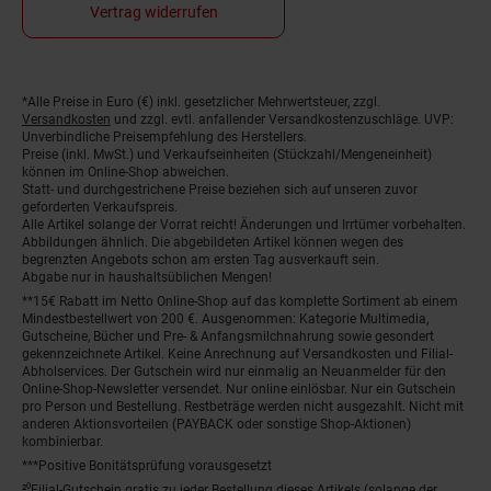
Vertrag widerrufen
Fußnoten
*Alle Preise in Euro (€) inkl. gesetzlicher Mehrwertsteuer, zzgl.
Versandkosten
und zzgl. evtl. anfallender Versandkostenzuschläge. UVP:
Unverbindliche Preisempfehlung des Herstellers.
Preise (inkl. MwSt.) und Verkaufseinheiten (Stückzahl/Mengeneinheit)
können im Online-Shop abweichen.
Statt- und durchgestrichene Preise beziehen sich auf unseren zuvor
geforderten Verkaufspreis.
Alle Artikel solange der Vorrat reicht! Änderungen und Irrtümer vorbehalten.
Abbildungen ähnlich. Die abgebildeten Artikel können wegen des
begrenzten Angebots schon am ersten Tag ausverkauft sein.
Abgabe nur in haushaltsüblichen Mengen!
**15€ Rabatt im Netto Online-Shop auf das komplette Sortiment ab einem
Mindestbestellwert von 200 €. Ausgenommen: Kategorie Multimedia,
Gutscheine, Bücher und Pre- & Anfangsmilchnahrung sowie gesondert
gekennzeichnete Artikel. Keine Anrechnung auf Versandkosten und Filial-
Abholservices. Der Gutschein wird nur einmalig an Neuanmelder für den
Online-Shop-Newsletter versendet. Nur online einlösbar. Nur ein Gutschein
pro Person und Bestellung. Restbeträge werden nicht ausgezahlt. Nicht mit
anderen Aktionsvorteilen (PAYBACK oder sonstige Shop-Aktionen)
kombinierbar.
***Positive Bonitätsprüfung vorausgesetzt
²⁰Filial-Gutschein gratis zu jeder Bestellung dieses Artikels (solange der