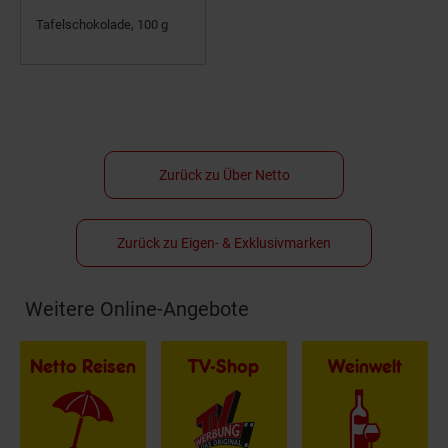
Tafelschokolade, 100 g
Zurück zu Über Netto
Zurück zu Eigen- & Exklusivmarken
Weitere Online-Angebote
Fußzeile
Netto Reisen
TV-Shop
Weinwelt