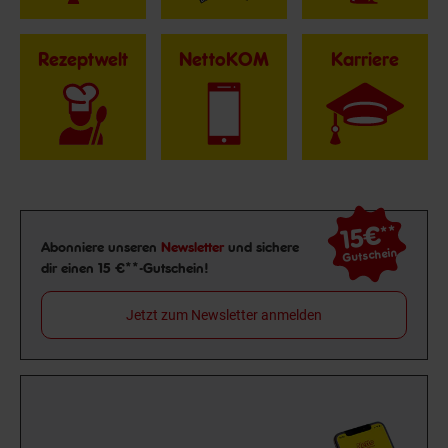
Rezeptwelt
NettoKOM
Karriere
15€
**
Newsletter Anmeldung
Abonniere unseren
Newsletter
und sichere
Gutschein
dir einen 15 €**-Gutschein!
Jetzt zum Newsletter anmelden