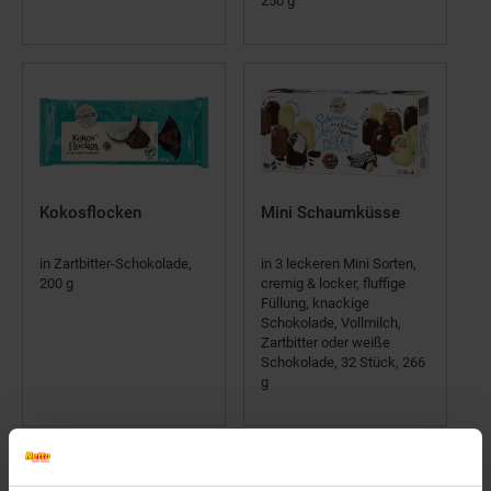
250 g
Kokosflocken
Mini Schaumküsse
in Zartbitter-Schokolade,
in 3 leckeren Mini Sorten,
200 g
cremig & locker, fluffige
Füllung, knackige
Schokolade, Vollmilch,
Zartbitter oder weiße
Schokolade, 32 Stück, 266
g