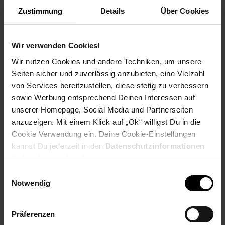
Zustimmung
Details
Über Cookies
Wir verwenden Cookies!
Gelee Orangetten
Erfrischungs-Stäbchen
Wir nutzen Cookies und andere Techniken, um unsere
in 20% Zartbitter-
Mago-Maracuja, 150 g
Seiten sicher und zuverlässig anzubieten, eine Vielzahl
Schokolade, 250 g
von Services bereitzustellen, diese stetig zu verbessern
sowie Werbung entsprechend Deinen Interessen auf
unserer Homepage, Social Media und Partnerseiten
anzuzeigen. Mit einem Klick auf „Ok“ willigst Du in die
Cookie Verwendung ein. Deine Cookie-Einstellungen
kannst Du jederzeit in den
Datenschutzinformationen
ändern bzw. widerrufen.
Einwilligungsauswahl
Dinner-Mints
Genuss-Moment
Notwendig
Hauchdünne gefüllte
180 g
Zartbitter-Tafeln, 300 g
Präferenzen