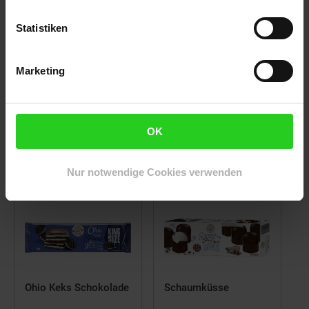
Statistiken
Marketing
Schokoliebe Knusbar
Milch und Nuss
OK
Haselnuss Riegel, 200 g
Milch-Haselnuss-Waffel-
Riegel, 172,5 g
Nur notwendige Cookies verwenden
Ohio Keks Schokolade
Schaumküsse