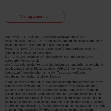
Vertrag widerrufen
Fußnoten
*Alle Preise in Euro (€) inkl. gesetzlicher Mehrwertsteuer, zzgl.
Versandkosten
und zzgl. evtl. anfallender Versandkostenzuschläge. UVP:
Unverbindliche Preisempfehlung des Herstellers.
Preise (inkl. MwSt.) und Verkaufseinheiten (Stückzahl/Mengeneinheit)
können im Online-Shop abweichen.
Statt- und durchgestrichene Preise beziehen sich auf unseren zuvor
geforderten Verkaufspreis.
Alle Artikel solange der Vorrat reicht! Änderungen und Irrtümer vorbehalten.
Abbildungen ähnlich. Die abgebildeten Artikel können wegen des
begrenzten Angebots schon am ersten Tag ausverkauft sein.
Abgabe nur in haushaltsüblichen Mengen!
**15€ Rabatt im Netto Online-Shop auf das komplette Sortiment ab einem
Mindestbestellwert von 200 €. Ausgenommen: Kategorie Multimedia,
Gutscheine, Bücher und Pre- & Anfangsmilchnahrung sowie gesondert
gekennzeichnete Artikel. Keine Anrechnung auf Versandkosten und Filial-
Abholservices. Der Gutschein wird nur einmalig an Neuanmelder für den
Online-Shop-Newsletter versendet. Nur online einlösbar. Nur ein Gutschein
pro Person und Bestellung. Restbeträge werden nicht ausgezahlt. Nicht mit
anderen Aktionsvorteilen (PAYBACK oder sonstige Shop-Aktionen)