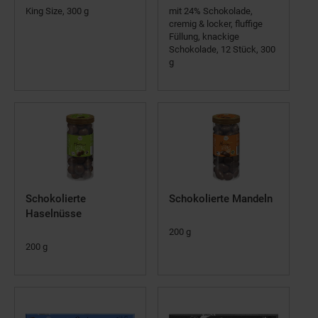
King Size, 300 g
mit 24% Schokolade,
cremig & locker, fluffige
Füllung, knackige
Schokolade, 12 Stück, 300
g
Schokolierte
Schokolierte Mandeln
Haselnüsse
200 g
200 g