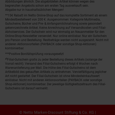
Abbildungen ähnlich. Die abgebildeten Artikel können wegen des
begrenzten Angebots schon am ersten Tag ausverkauft sein.
Abgabe nur in haushaltsüblichen Mengen!
**15€ Rabatt im Netto Online-Shop auf das komplette Sortiment ab einem
Mindestbestellwert von 200 €. Ausgenommen: Kategorie Multimedia,
Gutscheine, Bücher und Pre- & Anfangsmilchnahrung sowie gesondert
gekennzeichnete Artikel. Keine Anrechnung auf Versandkosten und Filial-
Abholservices. Der Gutschein wird nur einmalig an Neuanmelder für den
Online-Shop-Newsletter versendet. Nur online einlösbar. Nur ein Gutschein
pro Person und Bestellung. Restbeträge werden nicht ausgezahlt. Nicht mit
anderen Aktionsvorteilen (PAYBACK oder sonstige Shop-Aktionen)
kombinierbar.
***Positive Bonitätsprüfung vorausgesetzt
²⁰Filial-Gutschein gratis zu jeder Bestellung dieses Artikels (solange der
Vorrat reicht). Versand des Filial-Gutscheins erfolgt 4 Wochen nach
Warenanlieferung per Mail. Die Höhe des Filial-Gutscheins ist dem
Artikelbild des gekauften Artikels zu entnehmen. Vervielfältigung jeglicher
Art nicht gestattet. Der Filial-Gutschein ist ohne Mindesteinkaufswert
einlösbar. Nicht mit anderen Aktionsvorteilen (PAYBACK oder sonstige
Shop-Aktionen) kombinierbar. Der jeweilige Gültigkeitszeitraum des Filial-
Gutscheins ist darauf vermerkt.
© Netto Marken-Discount Stiftung & Co. KG |