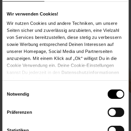
Jetzt zum Newsletter anmelden
Wir verwenden Cookies!
Wir nutzen Cookies und andere Techniken, um unsere
Seiten sicher und zuverlässig anzubieten, eine Vielzahl
von Services bereitzustellen, diese stetig zu verbessern
sowie Werbung entsprechend Deinen Interessen auf
unserer Homepage, Social Media und Partnerseiten
anzuzeigen. Mit einem Klick auf „Ok“ willigst Du in die
Downloade die
Netto plus App!
Cookie Verwendung ein. Deine Cookie-Einstellungen
kannst Du jederzeit in den
Datenschutzinformationen
ändern bzw. widerrufen.
Einwilligungsauswahl
Notwendig
Unsere Auszeichnungen
Präferenzen
Statistiken