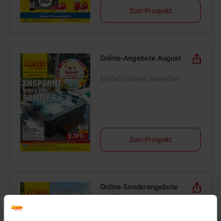
Zum Prospekt
Online-Angebote August
Einfach online bestellen
Zum Prospekt
Online-Sonderangebote
Mobilität
Stets mobil durch den