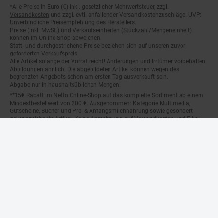
Fußnoten
*Alle Preise in Euro (€) inkl. gesetzlicher Mehrwertsteuer, zzgl.
Versandkosten
und zzgl. evtl. anfallender Versandkostenzuschläge. UVP:
Unverbindliche Preisempfehlung des Herstellers.
Preise (inkl. MwSt.) und Verkaufseinheiten (Stückzahl/Mengeneinheit)
können im Online-Shop abweichen.
Statt- und durchgestrichene Preise beziehen sich auf unseren zuvor
geforderten Verkaufspreis.
Alle Artikel solange der Vorrat reicht! Änderungen und Irrtümer vorbehalten.
Abbildungen ähnlich. Die abgebildeten Artikel können wegen des
begrenzten Angebots schon am ersten Tag ausverkauft sein.
Abgabe nur in haushaltsüblichen Mengen!
**15€ Rabatt im Netto Online-Shop auf das komplette Sortiment ab einem
Mindestbestellwert von 200 €. Ausgenommen: Kategorie Multimedia,
Gutscheine, Bücher und Pre- & Anfangsmilchnahrung sowie gesondert
gekennzeichnete Artikel. Keine Anrechnung auf Versandkosten und Filial-
Abholservices. Der Gutschein wird nur einmalig an Neuanmelder für den
Online-Shop-Newsletter versendet. Nur online einlösbar. Nur ein Gutschein
pro Person und Bestellung. Restbeträge werden nicht ausgezahlt. Nicht mit
anderen Aktionsvorteilen (PAYBACK oder sonstige Shop-Aktionen)
kombinierbar.
***Positive Bonitätsprüfung vorausgesetzt
²⁰Filial-Gutschein gratis zu jeder Bestellung dieses Artikels (solange der
Vorrat reicht). Versand des Filial-Gutscheins erfolgt 4 Wochen nach
Warenanlieferung per Mail. Die Höhe des Filial-Gutscheins ist dem
Artikelbild des gekauften Artikels zu entnehmen. Vervielfältigung jeglicher
Art nicht gestattet. Der Filial-Gutschein ist ohne Mindesteinkaufswert
einlösbar. Nicht mit anderen Aktionsvorteilen (PAYBACK oder sonstige