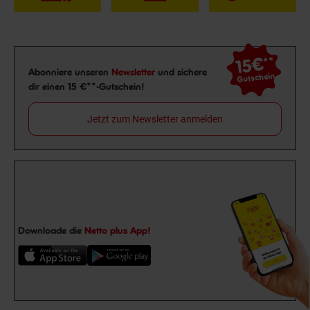
15€
**
Newsletter Anmeldung
Abonniere unseren
Newsletter
und sichere
Gutschein
dir einen 15 €**-Gutschein!
Jetzt zum Newsletter anmelden
Downloade die
Netto plus App!