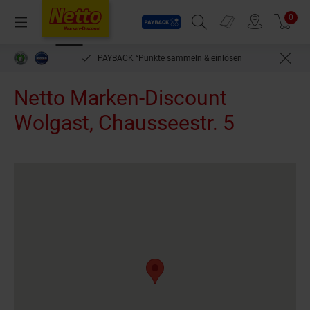
Payback
Prospekte
0
Arti
Menü
Suchfeld einblenden
Filiale finden
Warenkorb
PAYBACK °Punkte sammeln & einlösen
Netto Marken-Discount
Wolgast, Chausseestr. 5