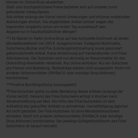
können im Online-Shop abweichen.
Statt- und durchgestrichene Preise beziehen sich auf unseren zuvor
geforderten Verkaufspreis.
Alle Artikel solange der Vorrat reicht! Änderungen und Irrtümer vorbehalten.
Abbildungen ähnlich. Die abgebildeten Artikel können wegen des
begrenzten Angebots schon am ersten Tag ausverkauft sein.
Abgabe nur in haushaltsüblichen Mengen!
**15€ Rabatt im Netto Online-Shop auf das komplette Sortiment ab einem
Mindestbestellwert von 200 €. Ausgenommen: Kategorie Multimedia,
Gutscheine, Bücher und Pre- & Anfangsmilchnahrung sowie gesondert
gekennzeichnete Artikel. Keine Anrechnung auf Versandkosten und Filial-
Abholservices. Der Gutschein wird nur einmalig an Neuanmelder für den
Online-Shop-Newsletter versendet. Nur online einlösbar. Nur ein Gutschein
pro Person und Bestellung. Restbeträge werden nicht ausgezahlt. Nicht mit
anderen Aktionsvorteilen (PAYBACK oder sonstige Shop-Aktionen)
kombinierbar.
***Positive Bonitätsprüfung vorausgesetzt
²⁰Filial-Gutschein gratis zu jeder Bestellung dieses Artikels (solange der
Vorrat reicht). Versand des Filial-Gutscheins erfolgt 4 Wochen nach
Warenanlieferung per Mail. Die Höhe des Filial-Gutscheins ist dem
Artikelbild des gekauften Artikels zu entnehmen. Vervielfältigung jeglicher
Art nicht gestattet. Der Filial-Gutschein ist ohne Mindesteinkaufswert
einlösbar. Nicht mit anderen Aktionsvorteilen (PAYBACK oder sonstige
Shop-Aktionen) kombinierbar. Der jeweilige Gültigkeitszeitraum des Filial-
Gutscheins ist darauf vermerkt.