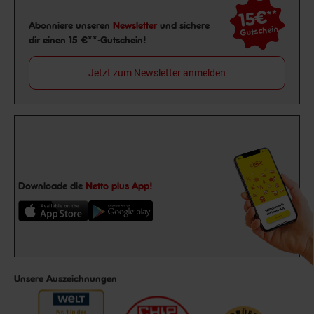
15€
**
Newsletter Anmeldung
Abonniere unseren
Newsletter
und sichere
Gutschein
dir einen 15 €**-Gutschein!
Jetzt zum Newsletter anmelden
Downloade die
Netto plus App!
Unsere Auszeichnungen