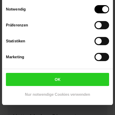
Öffnungszeiten:
Einwilligungsauswahl
Notwendig
Mo.-Sa.: 7.00 - 22.00 Uhr
So.: geschlossen
Präferenzen
Zur Filialseite
Statistiken
Netto Marken-Discount
Heidenheimer Str. 12
Marketing
89551
Königsbronn
Entfernung: 6.02 km
Öffnungszeiten:
OK
Mo.-Sa.: 7.00 - 21.00 Uhr
So.: geschlossen
Nur notwendige Cookies verwenden
Zur Filialseite