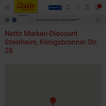
Payback
Prospekte
0
Arti
Menü
Suchfeld einblenden
Filiale finden
Warenkorb
inlösen
bequem per Rechnung bezahlen***
Netto Marken-Discount
Steinheim, Königsbronner Str.
28