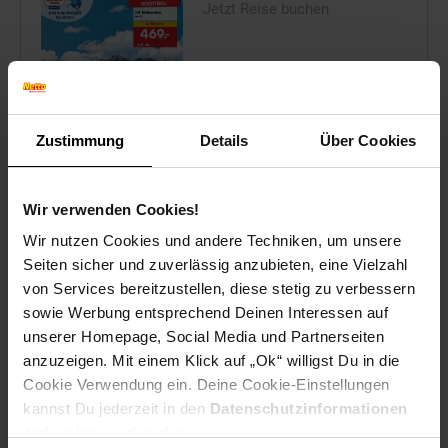
Jetzt Reise buchen
Zum Prospekt
Zustimmung
Details
Über Cookies
Wir verwenden Cookies!
Wir nutzen Cookies und andere Techniken, um unsere
Filialen in der Nähe
Seiten sicher und zuverlässig anzubieten, eine Vielzahl
von Services bereitzustellen, diese stetig zu verbessern
sowie Werbung entsprechend Deinen Interessen auf
unserer Homepage, Social Media und Partnerseiten
Netto Marken-Discount
anzuzeigen. Mit einem Klick auf „Ok“ willigst Du in die
Cookie Verwendung ein. Deine Cookie-Einstellungen
Darwinstr. 7
89518
Heidenheim
kannst Du jederzeit in den
Datenschutzinformationen
Entfernung: 5.58 km
ändern bzw. widerrufen.