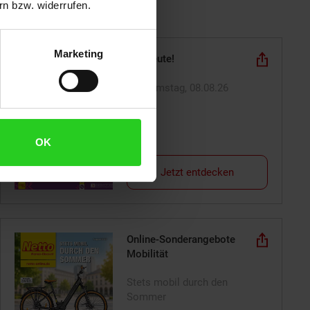
n bzw. widerrufen.
Marketing
Nur heute!
am Samstag, 08.08.26
OK
Jetzt entdecken
Online-Sonderangebote
Mobilität
Stets mobil durch den
Sommer