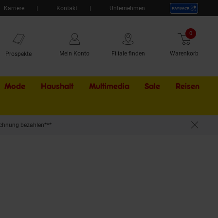
Karriere
Kontakt
Unternehmen
0
Artikel
Mein Konto
Filiale finden
Warenkorb
Prospekte
Mode
Haushalt
Multimedia
Sale
Externer Li
Reisen
chnung bezahlen***