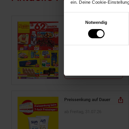
ein. Deine Cookie-Einstellun
Einwilligungsauswahl
Notwendig
Filial-Angebote
ab Montag, 03.08.26
Zum Prospekt
Preissenkung auf Dauer
ab Freitag, 31.07.26