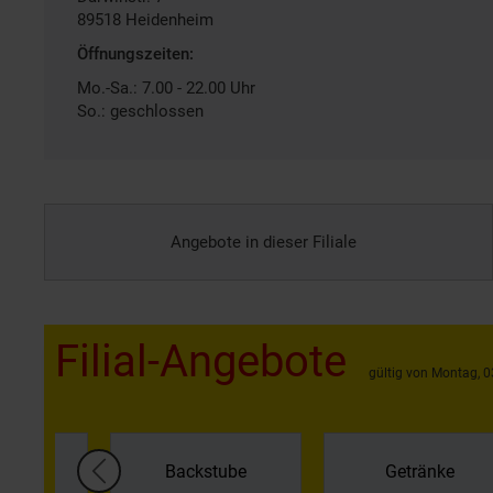
89518
Heidenheim
Öffnungszeiten:
Mo.-Sa.: 7.00 - 22.00 Uhr
So.: geschlossen
Angebote in dieser Filiale
Filial-Angebote
gültig von Montag, 0
gal &
Backstube
Getränke
hlung