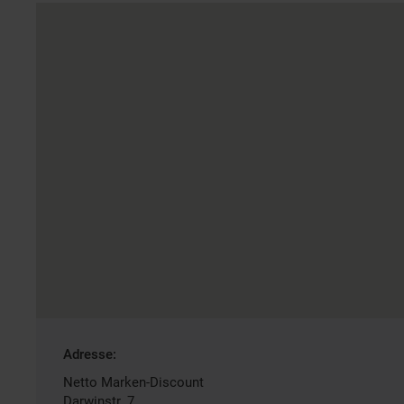
Gefundene
Adresse:
Filiale
Netto Marken-Discount
Darwinstr. 7