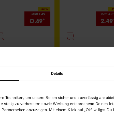
-53 %
-4
statt 1.49
statt 4.
0.69*
2.49
Alle Filialangebote ansehen
Details
e Techniken, um unsere Seiten sicher und zuverlässig anzubiet
ese stetig zu verbessern sowie Werbung entsprechend Deinen In
artnerseiten anzuzeigen. Mit einem Klick auf „Ok“ willigst Du