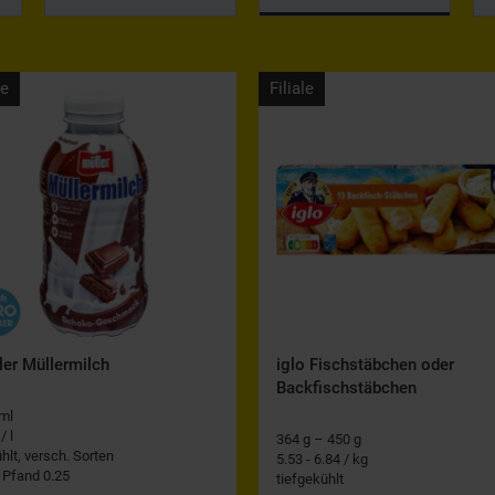
le
Filiale
ler Müllermilch
iglo Fischstäbchen oder
Backfischstäbchen
ml
/ l
364 g – 450 g
hlt, versch. Sorten
5.53 - 6.84 / kg
. Pfand 0.25
tiefgekühlt