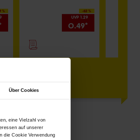
9 %
-62 %
89
UVP 1.29
A
*
0.49*
Pr
-
Über Cookies
en, eine Vielzahl von
teressen auf unserer
 in die Cookie Verwendung