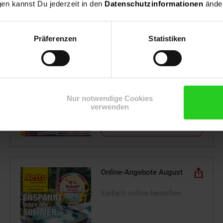
gen kannst Du jederzeit in den
Datenschutzinformationen
änder
Präferenzen
Statistiken
Filial-Angebote
ab Montag, 10.08.26
Nur notwendige Cookies
verwenden
Zum Prospekt
Online-Angebote August
Einfach online bestellen