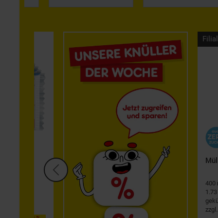
Filia
er Riegel
Mül
400 
1.73 
gekü
zzgl