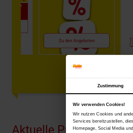
-32 %
UVP 2.49
1.69*
1.49*
(7.45 / kg)
Zu den Angeboten
Zustimmung
Wir verwenden Cookies!
Wir nutzen Cookies und ander
Services bereitzustellen, di
Aktuelle Prospekte
Homepage, Social Media und P