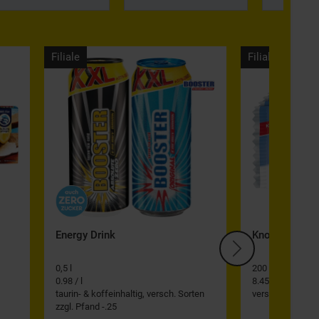
Filiale
Filiale
Energy Drink
Knoppers Waff
0,5 l
200 g
0.98 / l
8.45 / kg
taurin- & koffeinhaltig, versch. Sorten
versch. Sorten
zzgl. Pfand -.25