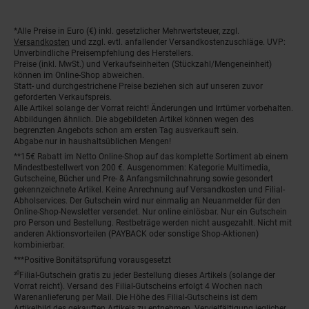
Fußnoten
*Alle Preise in Euro (€) inkl. gesetzlicher Mehrwertsteuer, zzgl.
Versandkosten
und zzgl. evtl. anfallender Versandkostenzuschläge. UVP:
Unverbindliche Preisempfehlung des Herstellers.
Preise (inkl. MwSt.) und Verkaufseinheiten (Stückzahl/Mengeneinheit)
können im Online-Shop abweichen.
Statt- und durchgestrichene Preise beziehen sich auf unseren zuvor
geforderten Verkaufspreis.
Alle Artikel solange der Vorrat reicht! Änderungen und Irrtümer vorbehalten.
Abbildungen ähnlich. Die abgebildeten Artikel können wegen des
begrenzten Angebots schon am ersten Tag ausverkauft sein.
Abgabe nur in haushaltsüblichen Mengen!
**15€ Rabatt im Netto Online-Shop auf das komplette Sortiment ab einem
Mindestbestellwert von 200 €. Ausgenommen: Kategorie Multimedia,
Gutscheine, Bücher und Pre- & Anfangsmilchnahrung sowie gesondert
gekennzeichnete Artikel. Keine Anrechnung auf Versandkosten und Filial-
Abholservices. Der Gutschein wird nur einmalig an Neuanmelder für den
Online-Shop-Newsletter versendet. Nur online einlösbar. Nur ein Gutschein
pro Person und Bestellung. Restbeträge werden nicht ausgezahlt. Nicht mit
anderen Aktionsvorteilen (PAYBACK oder sonstige Shop-Aktionen)
kombinierbar.
***Positive Bonitätsprüfung vorausgesetzt
²⁰Filial-Gutschein gratis zu jeder Bestellung dieses Artikels (solange der
Vorrat reicht). Versand des Filial-Gutscheins erfolgt 4 Wochen nach
Warenanlieferung per Mail. Die Höhe des Filial-Gutscheins ist dem
Artikelbild des gekauften Artikels zu entnehmen. Vervielfältigung jeglicher