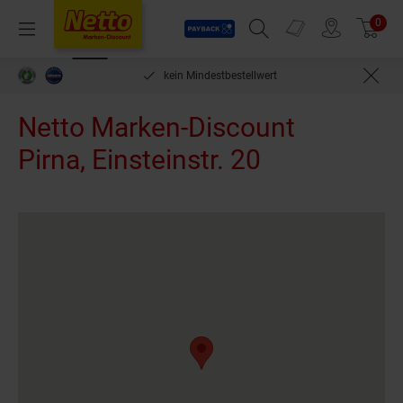
Payback
Prospekte
0
Arti
Menü
Suchfeld einblenden
Filiale finden
Warenkorb
len***
kein Mindestbestellwert
Netto Marken-Discount
Pirna, Einsteinstr. 20