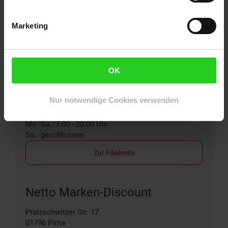
Zur Filialseite
Marketing
Netto Marken-Discount
OK
Struppener Str. 7
01796
Pirna
Entfernung: 1.17 km
Nur notwendige Cookies verwenden
Öffnungszeiten:
Mo.-Sa.: 7.00 - 20.00 Uhr
So.: geschlossen
Zur Filialseite
Netto Marken-Discount
Pratzschwitzer Str. 17
01796
Pirna