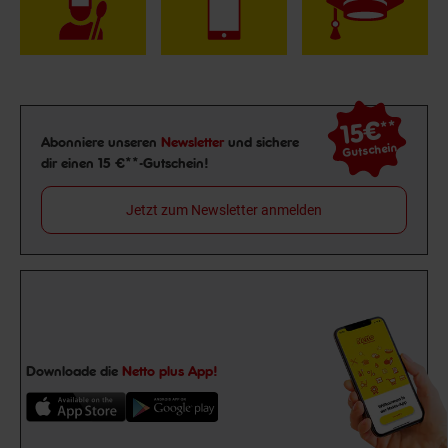
15€
**
Newsletter Anmeldung
Abonniere unseren
Newsletter
und sichere
Gutschein
dir einen 15 €**-Gutschein!
Jetzt zum Newsletter anmelden
Downloade die
Netto plus App!