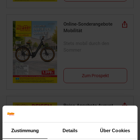
Online-Sonderangebote
Mobilität
Stets mobil durch den
Sommer
Zum Prospekt
Reise-Angebote August
Jetzt Reise buchen
Zustimmung
Details
Über Cookies