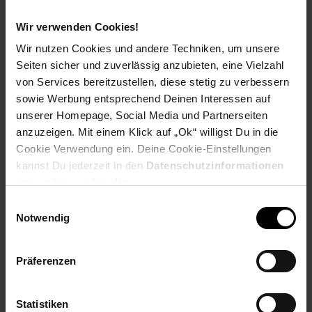
Wir verwenden Cookies!
Zum Prospekt
Wir nutzen Cookies und andere Techniken, um unsere
Seiten sicher und zuverlässig anzubieten, eine Vielzahl
von Services bereitzustellen, diese stetig zu verbessern
sowie Werbung entsprechend Deinen Interessen auf
unserer Homepage, Social Media und Partnerseiten
Filialen in der Nähe
anzuzeigen. Mit einem Klick auf „Ok“ willigst Du in die
Cookie Verwendung ein. Deine Cookie-Einstellungen
kannst Du jederzeit in den
Datenschutzinformationen
ändern bzw. widerrufen.
Netto Marken-Discount
Einwilligungsauswahl
Am Felsenkeller 1
Notwendig
01796
Pirna
Entfernung: 0.70 km
Präferenzen
Öffnungszeiten:
Mo.-Sa.: 7.00 - 20.00 Uhr
So.: geschlossen
Statistiken