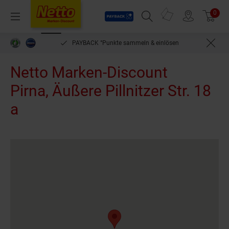
Payback
Prospekte
0
Arti
Menü
Suchfeld einblenden
Filiale finden
Warenkorb
PAYBACK °Punkte sammeln & einlösen
Netto Marken-Discount
Pirna, Äußere Pillnitzer Str. 18
a