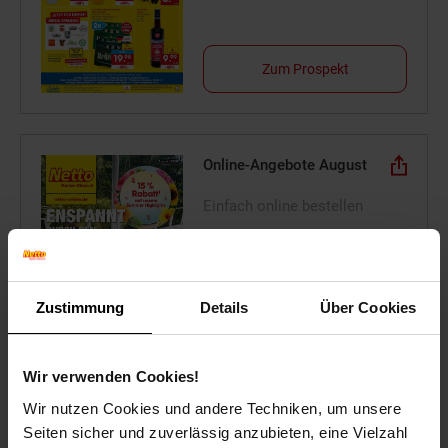
Zum Prospekt
Online-Angebote August
Einfach online bestellen
Zustimmung
Details
Über Cookies
Zum Prospekt
Wir verwenden Cookies!
Wir nutzen Cookies und andere Techniken, um unsere
Online-Sonderangebote
Seiten sicher und zuverlässig anzubieten, eine Vielzahl
Mobilität