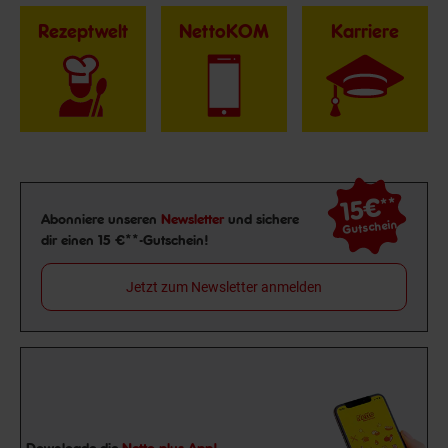
Rezeptwelt
NettoKOM
Karriere
15€
**
Newsletter Anmeldung
Abonniere unseren
Newsletter
und sichere
Gutschein
dir einen 15 €**-Gutschein!
Jetzt zum Newsletter anmelden
Downloade die
Netto plus App!