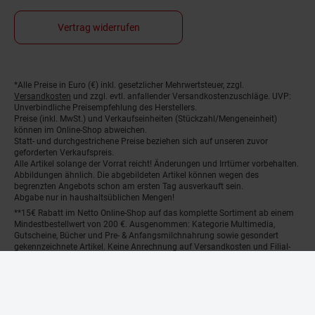
Vertrag widerrufen
Fußnoten
*Alle Preise in Euro (€) inkl. gesetzlicher Mehrwertsteuer, zzgl.
Versandkosten
und zzgl. evtl. anfallender Versandkostenzuschläge. UVP:
Unverbindliche Preisempfehlung des Herstellers.
Preise (inkl. MwSt.) und Verkaufseinheiten (Stückzahl/Mengeneinheit)
können im Online-Shop abweichen.
Statt- und durchgestrichene Preise beziehen sich auf unseren zuvor
geforderten Verkaufspreis.
Alle Artikel solange der Vorrat reicht! Änderungen und Irrtümer vorbehalten.
Abbildungen ähnlich. Die abgebildeten Artikel können wegen des
begrenzten Angebots schon am ersten Tag ausverkauft sein.
Abgabe nur in haushaltsüblichen Mengen!
**15€ Rabatt im Netto Online-Shop auf das komplette Sortiment ab einem
Mindestbestellwert von 200 €. Ausgenommen: Kategorie Multimedia,
Gutscheine, Bücher und Pre- & Anfangsmilchnahrung sowie gesondert
gekennzeichnete Artikel. Keine Anrechnung auf Versandkosten und Filial-
Abholservices. Der Gutschein wird nur einmalig an Neuanmelder für den
Online-Shop-Newsletter versendet. Nur online einlösbar. Nur ein Gutschein
pro Person und Bestellung. Restbeträge werden nicht ausgezahlt. Nicht mit
anderen Aktionsvorteilen (PAYBACK oder sonstige Shop-Aktionen)
kombinierbar.