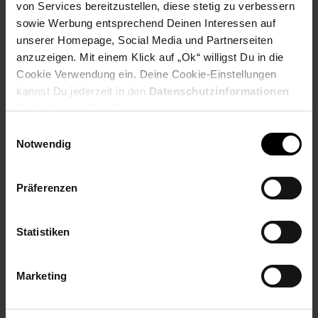
von Services bereitzustellen, diese stetig zu verbessern
sowie Werbung entsprechend Deinen Interessen auf
Stets mobil durch den
unserer Homepage, Social Media und Partnerseiten
Sommer
anzuzeigen. Mit einem Klick auf „Ok“ willigst Du in die
Cookie Verwendung ein. Deine Cookie-Einstellungen
kannst Du jederzeit in den
Datenschutzinformationen
Zum Prospekt
ändern bzw. widerrufen.
Einwilligungsauswahl
Notwendig
Reise-Angebote August
Präferenzen
Jetzt Reise buchen
Statistiken
Marketing
Zum Prospekt