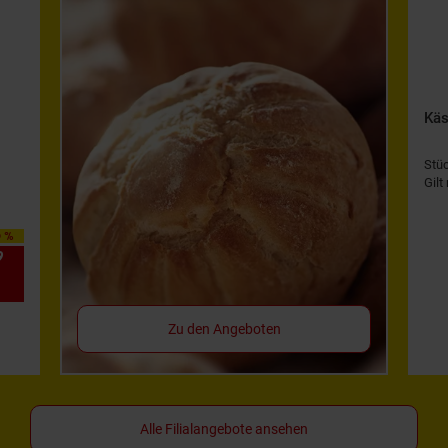
Käs
Stü
Gilt
0 %
9
*
Zu den Angeboten
Alle Filialangebote ansehen