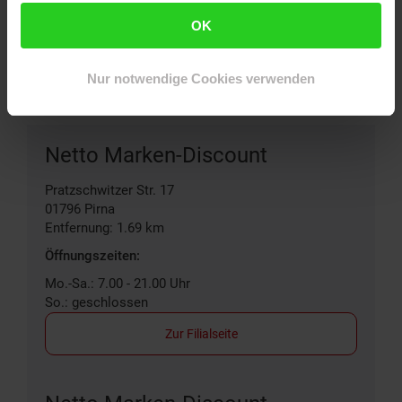
OK
Filialen in der Nähe
Nur notwendige Cookies verwenden
Netto Marken-Discount
Pratzschwitzer Str. 17
01796
Pirna
Entfernung: 1.69 km
Öffnungszeiten:
Mo.-Sa.: 7.00 - 21.00 Uhr
So.: geschlossen
Zur Filialseite