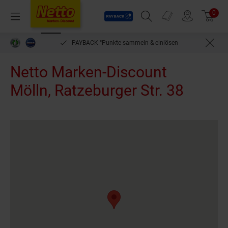
Payback
Prospekte
0
Arti
Menü
Suchfeld einblenden
Filiale finden
Warenkorb
PAYBACK °Punkte sammeln & einlösen
Netto Marken-Discount
Mölln, Ratzeburger Str. 38