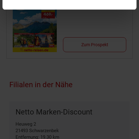
Jetzt Reise buchen
Zum Prospekt
Filialen in der Nähe
Netto Marken-Discount
Heuweg 2
21493
Schwarzenbek
Entfernung: 19.30 km