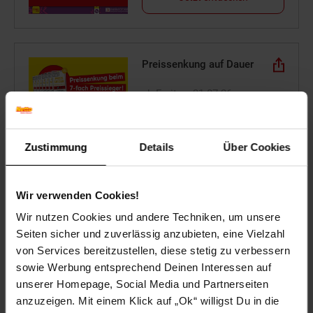
Preissenkung auf Dauer
ab Freitag, 31.07.26
Zustimmung
Details
Über Cookies
Jetzt entdecken
Wir verwenden Cookies!
Wir nutzen Cookies und andere Techniken, um unsere
Seiten sicher und zuverlässig anzubieten, eine Vielzahl
Online-Angebote August
von Services bereitzustellen, diese stetig zu verbessern
sowie Werbung entsprechend Deinen Interessen auf
Einfach online bestellen
unserer Homepage, Social Media und Partnerseiten
anzuzeigen. Mit einem Klick auf „Ok“ willigst Du in die