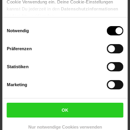
Cookie Verwendung ein. Deine Cookie-Einstellungen
kannst Du jederzeit in den
Datenschutzinformationen
ändern bzw. widerrufen.
Zum Prospekt
Einwilligungsauswahl
Notwendig
Online-Sonderangebote
Präferenzen
Mobilität
Stets mobil durch den
Statistiken
Sommer
Marketing
Zum Prospekt
OK
Reise-Angebote August
Nur notwendige Cookies verwenden