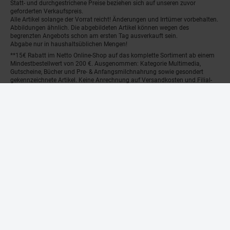
Statt- und durchgestrichene Preise beziehen sich auf unseren zuvor
geforderten Verkaufspreis.
Alle Artikel solange der Vorrat reicht! Änderungen und Irrtümer vorbehalten.
Abbildungen ähnlich. Die abgebildeten Artikel können wegen des
begrenzten Angebots schon am ersten Tag ausverkauft sein.
Abgabe nur in haushaltsüblichen Mengen!
**15€ Rabatt im Netto Online-Shop auf das komplette Sortiment ab einem
Mindestbestellwert von 200 €. Ausgenommen: Kategorie Multimedia,
Gutscheine, Bücher und Pre- & Anfangsmilchnahrung sowie gesondert
gekennzeichnete Artikel. Keine Anrechnung auf Versandkosten und Filial-
Abholservices. Der Gutschein wird nur einmalig an Neuanmelder für den
Online-Shop-Newsletter versendet. Nur online einlösbar. Nur ein Gutschein
pro Person und Bestellung. Restbeträge werden nicht ausgezahlt. Nicht mit
anderen Aktionsvorteilen (PAYBACK oder sonstige Shop-Aktionen)
kombinierbar.
***Positive Bonitätsprüfung vorausgesetzt
²⁰Filial-Gutschein gratis zu jeder Bestellung dieses Artikels (solange der
Vorrat reicht). Versand des Filial-Gutscheins erfolgt 4 Wochen nach
Warenanlieferung per Mail. Die Höhe des Filial-Gutscheins ist dem
Artikelbild des gekauften Artikels zu entnehmen. Vervielfältigung jeglicher
Art nicht gestattet. Der Filial-Gutschein ist ohne Mindesteinkaufswert
einlösbar. Nicht mit anderen Aktionsvorteilen (PAYBACK oder sonstige
Shop-Aktionen) kombinierbar. Der jeweilige Gültigkeitszeitraum des Filial-
Gutscheins ist darauf vermerkt.