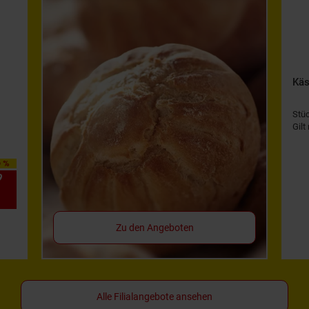
Käs
Stü
Gilt
0 %
9
*
Zu den Angeboten
Alle Filialangebote ansehen