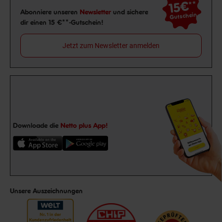
15€
**
Newsletter Anmeldung
Abonniere unseren
Newsletter
und sichere
Gutschein
dir einen 15 €**-Gutschein!
Jetzt zum Newsletter anmelden
Downloade die
Netto plus App!
Unsere Auszeichnungen