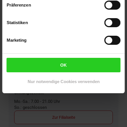
Präferenzen
Entfernung: 2.20 km
Öffnungszeiten:
Statistiken
Mo.-Sa.: 7.00 - 21.00 Uhr
So.: geschlossen
Zur Filialseite
Marketing
Netto Marken-Discount
OK
Buckower Damm 268
12349
Berlin-Buckow
Nur notwendige Cookies verwenden
Entfernung: 3.11 km
Öffnungszeiten:
Mo.-Sa.: 7.00 - 21.00 Uhr
So.: geschlossen
Zur Filialseite