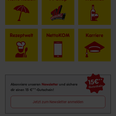
Rezeptwelt
NettoKOM
Karriere
15€
**
Newsletter Anmeldung
Abonniere unseren
Newsletter
und sichere
Gutschein
dir einen 15 €**-Gutschein!
Jetzt zum Newsletter anmelden