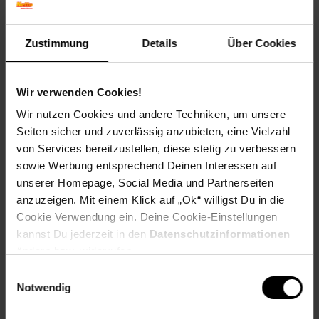
Reise-Angebote August
Jetzt Reise buchen
Zustimmung
Details
Über Cookies
Wir verwenden Cookies!
Wir nutzen Cookies und andere Techniken, um unsere
Zum Prospekt
Seiten sicher und zuverlässig anzubieten, eine Vielzahl
von Services bereitzustellen, diese stetig zu verbessern
sowie Werbung entsprechend Deinen Interessen auf
unserer Homepage, Social Media und Partnerseiten
anzuzeigen. Mit einem Klick auf „Ok“ willigst Du in die
Filialen in der Nähe
Cookie Verwendung ein. Deine Cookie-Einstellungen
kannst Du jederzeit in den
Datenschutzinformationen
ändern bzw. widerrufen.
Netto Marken-Discount
Einwilligungsauswahl
Notwendig
Malteserstr. 144
12277
Berlin-Marienfelde