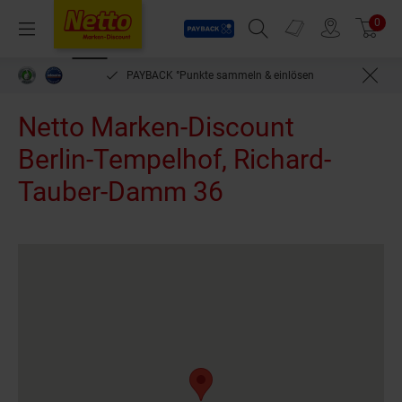
Payback
Prospekte
0
Arti
Menü
Suchfeld einblenden
Filiale finden
Warenkorb
PAYBACK °Punkte sammeln & einlösen
Netto Marken-Discount
Berlin-Tempelhof, Richard-
Tauber-Damm 36