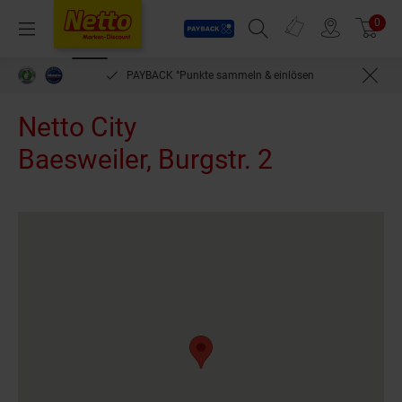
Payback
Prospekte
0
Arti
Menü
Suchfeld einblenden
Filiale finden
Warenkorb
PAYBACK °Punkte sammeln & einlösen
Netto City
Baesweiler, Burgstr. 2