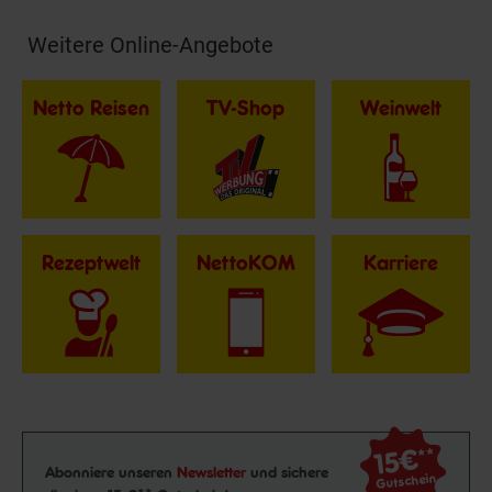
Weitere Online-Angebote
Fußzeile
Netto Reisen
TV-Shop
Weinwelt
Rezeptwelt
NettoKOM
Karriere
15€
**
Newsletter Anmeldung
Abonniere unseren
Newsletter
und sichere
Gutschein