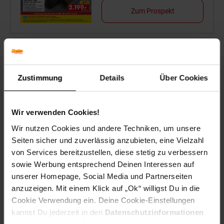
Zum Prospekt
Online-Sonderangebote
Mobilität
Zustimmung
Details
Über Cookies
Stets mobil durch den
Sommer
Wir verwenden Cookies!
Wir nutzen Cookies und andere Techniken, um unsere
Seiten sicher und zuverlässig anzubieten, eine Vielzahl
Zum Prospekt
von Services bereitzustellen, diese stetig zu verbessern
sowie Werbung entsprechend Deinen Interessen auf
unserer Homepage, Social Media und Partnerseiten
anzuzeigen. Mit einem Klick auf „Ok“ willigst Du in die
Reise-Angebote August
Cookie Verwendung ein. Deine Cookie-Einstellungen
Jetzt Reise buchen
kannst Du jederzeit in den
Datenschutzinformationen