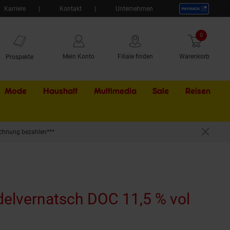
Karriere
Kontakt
Unternehmen
0
Artikel
Mein Konto
Filiale finden
Warenkorb
Prospekte
Mode
Haushalt
Multimedia
Sale
Externer Li
Reisen
chnung bezahlen***
delvernatsch DOC 11,5 % vol
dukt aktuell ausverkauft)