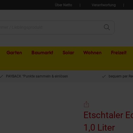
Über Netto
Verantwortung
Garten
Baumarkt
Solar
Wohnen
Freizeit
PAYBACK °Punkte sammeln & einlösen
bequem per Re
vernatsch DOC 11,5 % vol 1,0 Liter
Etschtaler E
1,0 Liter
(Pro