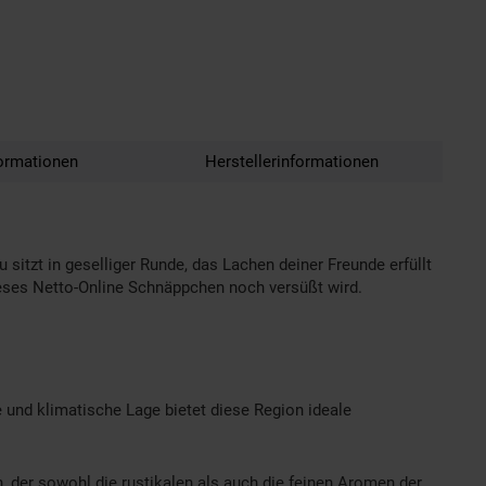
ormationen
Herstellerinformationen
u sitzt in geselliger Runde, das Lachen deiner Freunde erfüllt
eses Netto-Online Schnäppchen noch versüßt wird.
 und klimatische Lage bietet diese Region ideale
 der sowohl die rustikalen als auch die feinen Aromen der