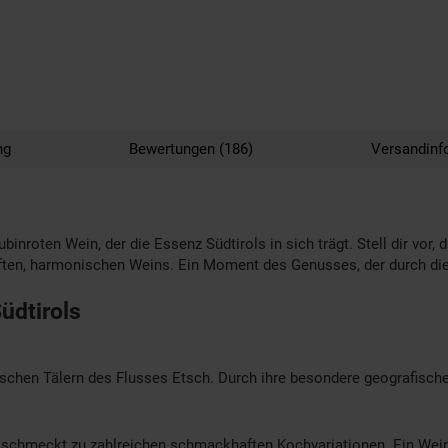
ng
Bewertungen (186)
Versandinf
inroten Wein, der die Essenz Südtirols in sich trägt. Stell dir vor, d
haften, harmonischen Weins. Ein Moment des Genusses, der durch di
üdtirols
schen Tälern des Flusses Etsch. Durch ihre besondere geografische
h schmeckt zu zahlreichen schmackhaften Kochvariationen. Ein Wein,