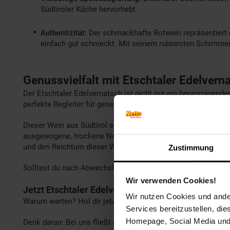
Südtiroler Küche hervorhebt.
Authentizität
: Der schmackhafte Rotwein repräsentiert 
einfach gut schmeckt. Mit seinem rubinroten Schimmer u
Genussvielfalt mit Etschtaler Edelvern
Der Etschtaler Edelvernatsch ist nicht nur ein hervorragende
perfekte Begleiter für gesellige Abende. Versuche doch einm
Dieser Wein aus Südtirol entfaltet seine Aromen optimal bei
ausgewogene, trockene Note machen ihn zu einem unverzichtb
und den Reichtum dieser Wein-Komposition und lass dich von
Zustimmung
Solltest du nach Abwechslung suchen, probiere nach diese
Wir verwenden Cookies!
Jetzt Etschtaler Edelvernatsch bei Netto-Online s
Wir nutzen Cookies und ander
Warum warten? Hol dir jetzt den Etschtaler Edelvernatsch n
Services bereitzustellen, di
Homepage, Social Media und P
Denk daran: Bei uns fließt der Wein erst ab 16 Jahren – für