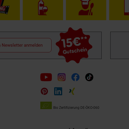
15€
**
m Newsletter anmelden
Gutschein
Folge
uns
auf
Bio Zertifizierung
DE-ÖKO-060
Unsere
Siegel