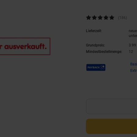
Kundenbewertung: 4,78 von 5 
(186
Kunde
)
Lieferzeit:
neue 
unte
Grundpreis:
3.
99
Mindestbestellmenge:
12
Payback Punkte
Bas
Ext