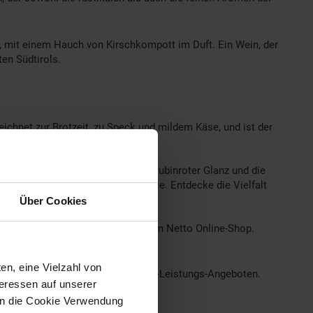
h, mit einem Hauch von Kirschkompott im Duft. Ein Wein, der
en Südtirols.
eichnet zur Brotzeit, zu Speck und mildem Käse, und ist der
haftes Geschmackserlebnis. Sein rubinroter Glanz und die
 Runden mit Freunden oder Familie. Entdecke die Vielfalt
Über Cookies
in
– ein weiteres Highlight aus dem Netto Online-Shop.
en, eine Vielzahl von
ielfältig und mit den besten Preis-Leistungs-Angeboten.
teressen auf unserer
 in die Cookie Verwendung