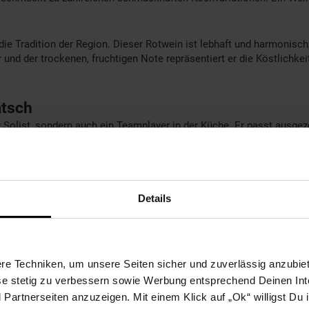
die Tradition der Region. Dieser Rotwein ist lebhaft und harmonisc
nd der trockenen, fruchtigen Note repräsentiert er die Köstlichkeit
atsch
r Solist, sondern auch ein Teamplayer in der Küche. Er passt ausgez
al, ihn zu
Ei-Speck-Tartelettes
zu kombinieren.
 einer Temperatur von 14-16 °C und bietet so ein harmonisches, leb
aren Begleiter für kulinarische Entdeckungsreisen und gemütliche
 seinem einzigartigen Charakter verführen!
Details
m Rotwein aus Südtirol doch mal den
Prosecco Boticelli DOP Perlwe
ichern!
e Techniken, um unsere Seiten sicher und zuverlässig anzubiet
ach Hause und genieße die Vorteile des Online-Shoppings: bequem, v
ese stetig zu verbessern sowie Werbung entsprechend Deinen In
artnerseiten anzuzeigen. Mit einem Klick auf „Ok“ willigst Du
 sorgenfreies und bewusstes Genießen!