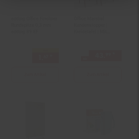
edding Office Fineliner
Office Marshal
Rundspitze 0,3 mm
Kundenstopper |
edding 89 EF
Kreidetafel | Mit
Holzrahmen | Braun
nur
43.
*
ab 43,
99
1.
*
nur 1,
€ Sternchen Fußnot
67
67
ab
Zum Artikel
Zum Artikel