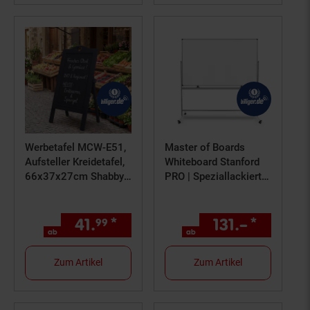
Werbetafel MCW-E51,
Master of Boards
Aufsteller Kreidetafel,
Whiteboard Stanford
66x37x27cm Shabby-
PRO | Speziallackiert |
Look Vintage ~
Mobil & drehbar
dunkelgrau
41.
*
ab 41,
€ Sternchen Fußno
131.–
*
ab 131
99
99
ab
ab
Zum Artikel
Zum Artikel