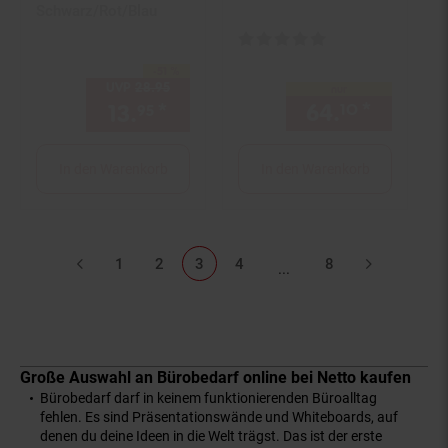
Schwarz/Rot/Blau
Kundenbewertung: 5 von 5 Ster
-51 %
Sie Sparen 51 Prozent,
UVP
28.
95
UVP : 28,
95
€
nur
64.
*
nur 64,
13.
*
Aktueller Preis: 13,
€ Ster
10
95
95
In den Warenkorb
In den Warenkorb
Listenseiten ausgelasse
1
2
3
4
8
...
Große Auswahl an Bürobedarf online bei Netto kaufen
Bürobedarf darf in keinem funktionierenden Büroalltag
fehlen. Es sind Präsentationswände und Whiteboards, auf
denen du deine Ideen in die Welt trägst. Das ist der erste