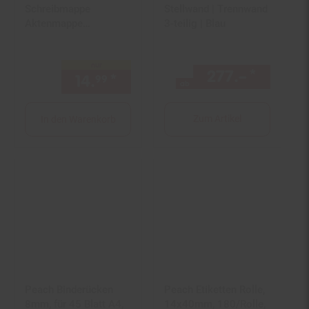
Schreibmappe
Stellwand | Trennwand
Aktenmappe
3-teilig | Blau
Konferenzmappe
Dokumentenmappe
nur
Mappe
277.–
*
ab 277
14.
*
nur 14,
€ Sternchen Fußno
99
99
ab
Zum Artikel
In den Warenkorb
Peach Binderücken
Peach Etiketten Rolle,
8mm, für 45 Blatt A4,
14x40mm, 180/Rolle,