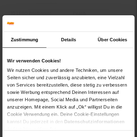
IQ LEGO Briefpapier-
Peach
Brieffreund – Roter
Drahtbinderücken
LEGO-Gelstift
Easy-Wire, 8mm, silber,
3:1, 34 Schlaufen A4,
100 Stk.
Zustimmung
Details
Über Cookies
Kundenbewertung: 5 von 5 Ster
-57 %
Sie Sparen 57 Prozent,
UVP
25.
95
UVP : 25,
95
€
nur
10.
*
Aktueller Preis: 10,
€ Ste
95
95
Wir verwenden Cookies!
19.
*
nur 19,
20
Wir nutzen Cookies und andere Techniken, um unsere
Seiten sicher und zuverlässig anzubieten, eine Vielzahl
In den Warenkorb
In den Warenkorb
von Services bereitzustellen, diese stetig zu verbessern
sowie Werbung entsprechend Deinen Interessen auf
unserer Homepage, Social Media und Partnerseiten
anzuzeigen. Mit einem Klick auf „Ok“ willigst Du in die
Cookie Verwendung ein. Deine Cookie-Einstellungen
kannst Du jederzeit in den
Datenschutzinformationen
ändern bzw. widerrufen.