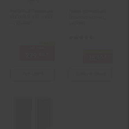
hjh OFFICE Trennwand
Peach Schreibtisch
FLEXMIUT 100 % PET
Organizer, schwarz,
+ Polyester
14-teilig
Kundenbewertung: 4,5 von 5 St
-44 %
Sie Sparen 44 Prozent,
UVP
504.–
UVP : 504,–€
nur
279.
*
Aktueller Preis: 279,
€ St
90
90
16.
*
nur 16,
60
Zum Artikel
In den Warenkorb