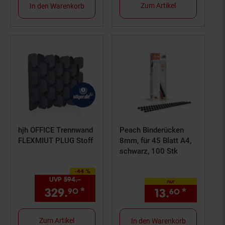
Zum Artikel
In den Warenkorb
hjh OFFICE Trennwand
Peach Binderücken
FLEXMIUT PLUG Stoff
8mm, für 45 Blatt A4,
schwarz, 100 Stk
-44 %
Sie Sparen 44 Prozent,
UVP
594.–
UVP : 594,–€
nur
329.
*
Aktueller Preis: 329,
€ St
13.
*
nur 13,
90
90
60
Zum Artikel
In den Warenkorb