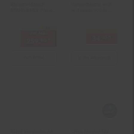
Stehschreibtisch
Versandtasche weiß
STAND II MDF Platte,
m. Fenster 500 St.,
Gestell aus Stahl
haftklebend DIN C5
-44 %
Sie Sparen 44 Prozent,
nur
UVP
468.–
UVP : 468,–€
34.
*
nur 34,
35
259.
*
Aktueller Preis: 259,
€ St
90
90
Zum Artikel
In den Warenkorb
GENIE Wiesbaden A4
Office Marshal Filz-