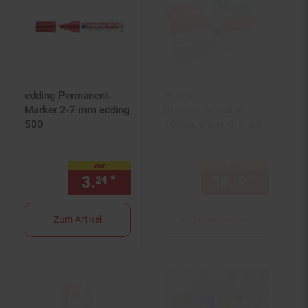
edding Permanent-
Peach
Marker 2-7 mm edding
Drahtbinderücken
500
10mm, silber, 3:1, A4,
100 Stk.
nur
nur
3.
*
nur 3,
€ Sternchen Fußnot
18.
*
nur 18,
24
24
10
Zum Artikel
In den Warenkorb