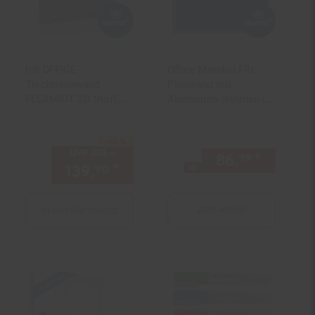
hjh OFFICE
Office Marshal Filz-
Tischtrennwand
Pinnwand mit
FLEXMIUT 3D Stoff,
Aluminium-Rahmen |
Metall
Blau
-44 %
Sie Sparen 44 Prozent,
UVP
252.–
UVP : 252,–€
86.
*
ab 86,
99
9
139.
*
Aktueller Preis: 139,
€ St
ab
90
90
Zum Artikel
In den Warenkorb