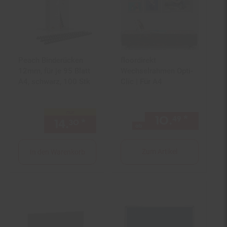
Peach Binderücken
floordirekt
12mm, für je 95 Blatt
Wechselrahmen Opti-
A4, schwarz, 100 Stk
Clic | Für A4
nur
10.
*
ab 10,
49
14.
*
nur 14,
€ Sternchen Fußno
30
30
ab
Zum Artikel
In den Warenkorb