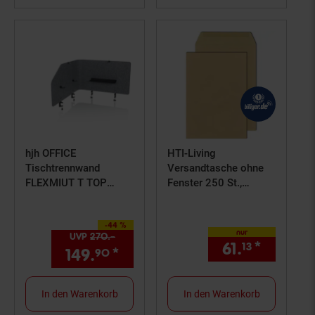
hjh OFFICE
HTI-Living
Tischtrennwand
Versandtasche ohne
FLEXMIUT T TOP
Fenster 250 St.,
Kunststoff, Stoff
nassklebend DIN E4
-44 %
Sie Sparen 44 Prozent,
nur
UVP
270.–
UVP : 270,–€
61.
*
nur 61,
13
1
149.
*
Aktueller Preis: 149,
€ St
90
90
In den Warenkorb
In den Warenkorb