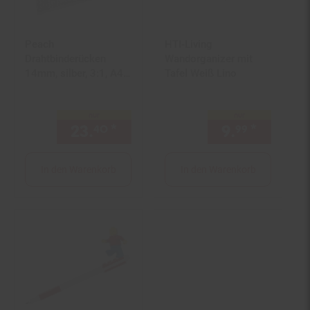
Peach
HTI-Living
Drahtbinderücken
Wandorganizer mit
14mm, silber, 3:1, A4,
Tafel Weiß Lino
100 Stk.
nur
nur
23.
*
nur 23,
€ Sternchen Fußn
9.
*
nur 9,
40
40
99
9
In den Warenkorb
In den Warenkorb