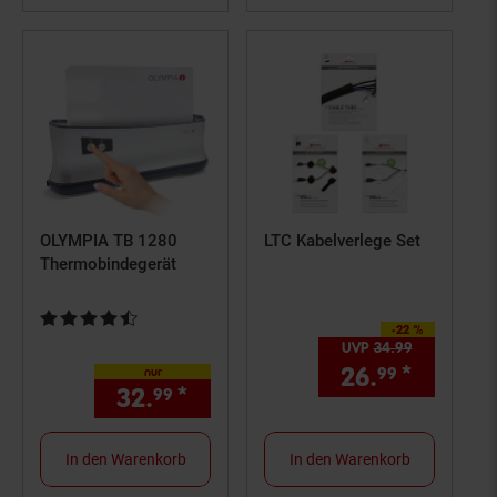
OLYMPIA TB 1280
LTC Kabelverlege Set
Thermobindegerät
Kundenbewertung: 4,5 von 5 Sternen
-22 %
Sie Sparen 22 Prozent,
UVP
34.
99
UVP : 34,
9
26.
*
Aktuell
99
nur
32.
*
nur 32,
€ Sternchen Fußno
99
99
In den Warenkorb
In den Warenkorb