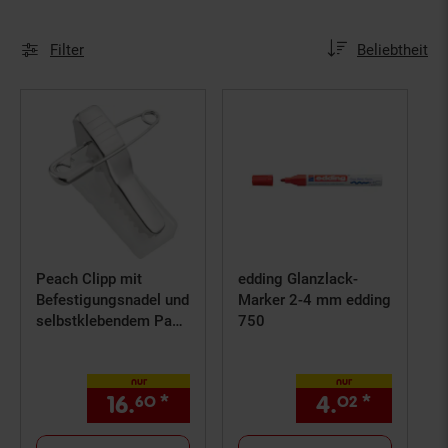
Sortierung
Sortierung:
Filter
Beliebtheit
Peach Clipp mit
edding Glanzlack-
Befestigungsnadel und
Marker 2-4 mm edding
selbstklebendem Pad,
750
PP511, 100 Stück
nur
nur
16.
*
nur 16,
€ Sternchen Fußno
4.
*
nur 4,
60
60
02
0