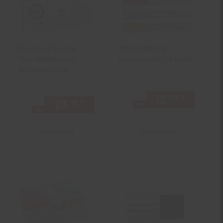
Master of Boards
Office Marshal
Glas-Whiteboard |
Kreidemarker | 5er-Set
Sicherheitsglas
12.
*
ab 12,
99
9
23.
*
ab 23,
€ Sternchen Fußno
19
19
ab
ab
Zum Artikel
Zum Artikel