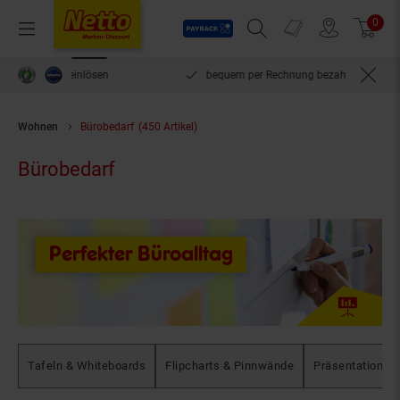
Payback
Prospekte
0
Arti
Menü
Suchfeld einblenden
Filiale finden
Warenkorb
inlösen
bequem per Rechnung bezahlen***
Wohnen
Bürobedarf
(450 Artikel)
Bürobedarf
Perfekter Büroalltag
Tafeln & Whiteboards
Flipcharts & Pinnwände
Präsentations-