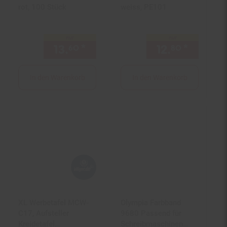
rot, 100 Stück
weiss, PE101
nur
nur
13.
*
nur 13,
€ Sternchen Fußno
12.
*
nur 12,
60
60
80
In den Warenkorb
In den Warenkorb
XL Werbetafel MCW-
Olympia Farbband
C17, Aufsteller
9680 Passend für
Kreidetafel
Schreibmaschinen