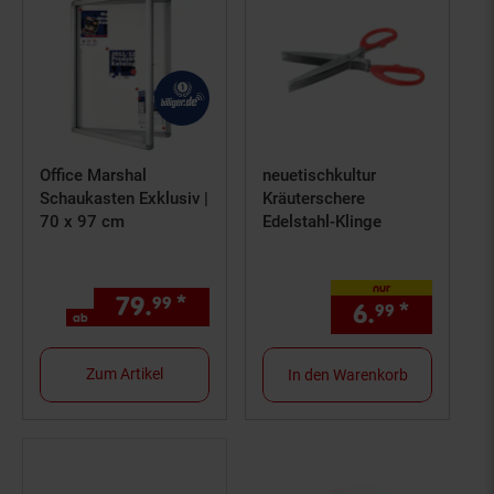
Office Marshal
neuetischkultur
Schaukasten Exklusiv |
Kräuterschere
70 x 97 cm
Edelstahl-Klinge
nur
79.
*
ab 79,
€ Sternchen Fußno
99
99
6.
*
nur 6,
99
9
ab
Zum Artikel
In den Warenkorb