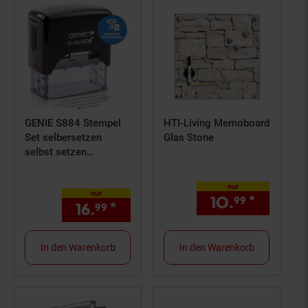
GENIE S884 Stempel
HTI-Living Memoboard
Set selbersetzen
Glas Stone
selbst setzen
Firmenstempel
Stempelkissen
nur
nur
10.
*
nur 10,
99
16.
*
nur 16,
€ Sternchen Fußno
99
99
In den Warenkorb
In den Warenkorb