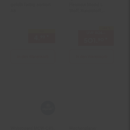
gefüllt farbig sortiert
Flexmiut Modul L
A8
Stoff, Kunststoff,
Aluminium, Stahl
-44 %
Sie Sparen 44 Prozent,
nur
UVP
904.–
UVP : 904,–
4.
*
nur 4,
€ Sternchen Fußnot
99
99
501.
*
Aktuell
90
In den Warenkorb
In den Warenkorb
Whiteboard MCW-C85,
Wochenplaner