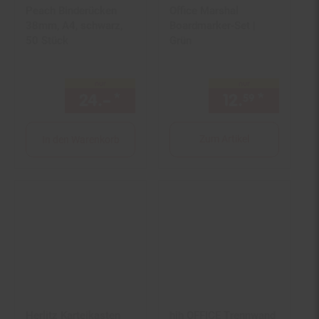
Peach Binderücken
Office Marshal
38mm, A4, schwarz,
Boardmarker-Set |
50 Stück
Grün
nur
nur
24.–
*
nur 24,–€ Sternchen Fußno
12.
*
nur 12,
59
Zum Artikel
In den Warenkorb
Herlitz Karteikasten
hjh OFFICE Trennwand