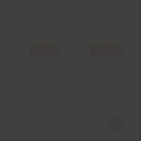
Etiketten Olympia
Peach
Etikettenrolle,
Etikettendrucker, rosa,
transparent
PE110-pi
nur
nur
11.
*
nur 11,
€ Sternchen Fußno
27.
*
nur 27,
99
99
40
In den Warenkorb
In den Warenkorb