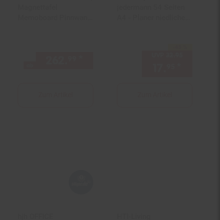
Magnettafel
jedermann 54 Seiten
Memoboard Pinnwand,
A4 - Planer niedlichen
mobil rollbar inkl.
Motiven
Zubehör ~
-45 %
180x100cm
Sie Sparen 45 Prozent,
UVP
32.
95
UVP : 32,
95
262.
*
ab 262,
€ Sternchen Fußn
99
99
17.
*
Aktuelle
ab
95
Zum Artikel
Zum Artikel
hjh OFFICE
HTI-Living