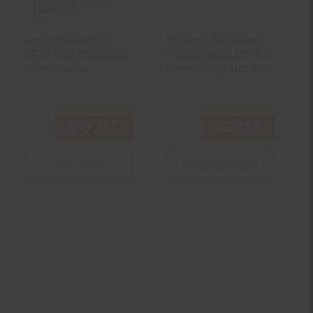
2er-Set Wandtafel
tectake® Aluminium
MCW-C18, Kreidetafel
Plakatständer, DIN A1,
Schreibtafel
doppelseitig, klappbar,
Schiefertafel Dekotafel
mit Klicksystem,
Notiztafel ~ 60x40cm
inklusive 2
nur
nur
Schutzfolien
50.
*
nur 50,
€ Sternchen Fußn
68.
*
nur 68,
99
99
99
Zum Artikel
In den Warenkorb