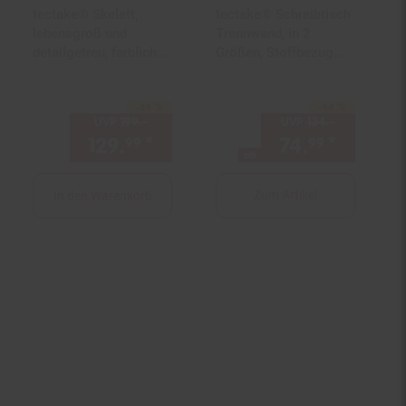
tectake® Skelett,
tectake® Schreibtisch
lebensgroß und
Trennwand, in 2
detailgetreu, farblich
Größen, Stoffbezug
markierte Bereiche,
aus pflegeleichtem
inklusive
Polyester, inkl. 2
-34 %
-44 %
Anatomieposter
Sie Sparen 34 Prozent,
Befestigungsklemmen
Sie Sparen 44 Prozent,
UVP
199.–
UVP : 199,–€
UVP
134.–
UVP : 134,
129.
*
Aktueller Preis: 129,
74.
*
ab 74,
€ St
99
99
99
9
ab
Zum Artikel
In den Warenkorb