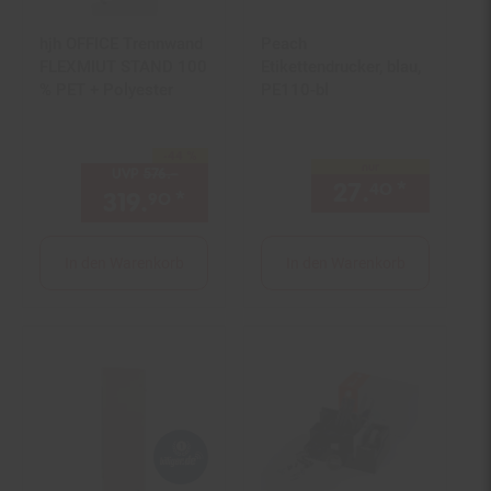
hjh OFFICE Trennwand
Peach
FLEXMIUT STAND 100
Etikettendrucker, blau,
% PET + Polyester
PE110-bl
-44 %
Sie Sparen 44 Prozent,
nur
UVP
576.–
UVP : 576,–€
27.
*
nur 27,
40
319.
*
Aktueller Preis: 319,
€ St
90
90
In den Warenkorb
In den Warenkorb