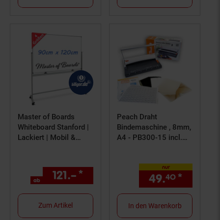
Master of Boards
Peach Draht
Whiteboard Stanford |
Bindemaschine , 8mm,
Lackiert | Mobil &
A4 - PB300-15 incl.
drehbar
60teil. Starterpack
nur
121.–
*
ab 121,–€ Sternchen Fußno
49.
*
nur 49,
40
ab
Zum Artikel
In den Warenkorb