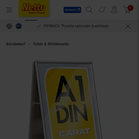
Payback
Prospekte
0
Arti
Menü
Suchfeld einblenden
Filiale finden
Warenkorb
PAYBACK °Punkte sammeln & einlösen
Bürobedarf
Tafeln & Whiteboards
Karat homeliving Kundenstopper | D