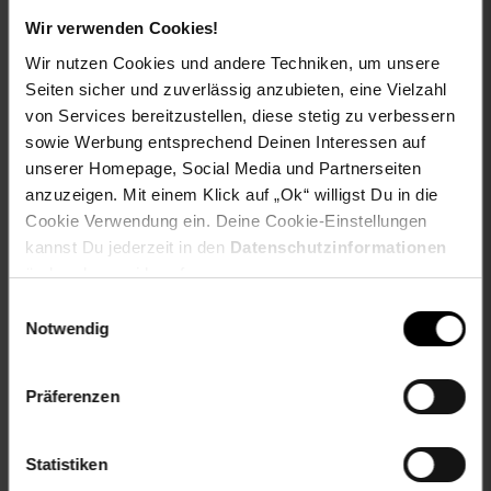
Erhältlich in DIN A1 & DIN A2:
ideal für verschiedene
Wir verwenden Cookies!
Einsatzbereiche
Robustes Aluminium:
langlebig, stabil und hochwertig
Wir nutzen Cookies und andere Techniken, um unsere
verarbeitet
Seiten sicher und zuverlässig anzubieten, eine Vielzahl
UV- & wetterbeständig:
perfekt für Innen- und
von Services bereitzustellen, diese stetig zu verbessern
Außeneinsatz
sowie Werbung entsprechend Deinen Interessen auf
Reflexionsarme Schutzfolie:
klare Sichtbarkeit Ihrer
unserer Homepage, Social Media und Partnerseiten
Werbung
Leicht & mobil:
einfach zu transportieren und flexibel
anzuzeigen. Mit einem Klick auf „Ok“ willigst Du in die
einsetzbar
Cookie Verwendung ein. Deine Cookie-Einstellungen
Sicher & stabil:
abgerundete Ecken und feste
kannst Du jederzeit in den
Datenschutzinformationen
Arretierung
ändern bzw. widerrufen.
Einwilligungsauswahl
Technische Daten
Notwendig
Produkt:
Kundenstopper / Gehwegaufsteller /
Werbeaufsteller
Größen:
DIN A1 und DIN A2
Präferenzen
Material Rahmen:
Aluminium
Rahmenecken:
Verchromter ABS-Kunststoff,
abgerundet
Statistiken
Gewicht:
ca. 4,8 kg (A1) / ca. 3,5 kg (A2)