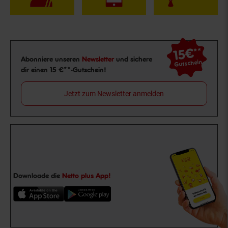
15€
**
Newsletter Anmeldung
Abonniere unseren
Newsletter
und sichere
Gutschein
dir einen 15 €**-Gutschein!
Jetzt zum Newsletter anmelden
Downloade die
Netto plus App!