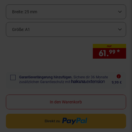
Breite:
25 mm
Größe:
A1
nur
61.
*
nur
99
Garantieverlängerung hinzufügen.
Sichere dir 36 Monate
zusätzlichen Garantieschutz mit
9,99 €
In den Warenkorb