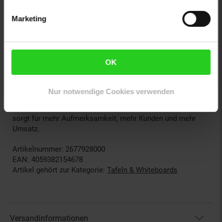
Abmessungen:
ca. 107 x 64,4 cm (A1) / ca. 90 x 46 cm
(A2)
Marketing
Rahmenbreite:
25 mm
Arretierung:
2 Metall-Klapptraversen
Eigenschaften:
doppelseitig, UV-beständig, wetterfest,
stabil
OK
Der
Kundenstopper DIN A1 / A2
ist ein unverzichtbares
Werbemittel für alle, die ihre Produkte und Angebote
Nur notwendige Cookies verwenden
effektiv präsentieren möchten. Ob vor dem Geschäft, auf
Events oder in der Gastronomie – dieser
Gehwegaufsteller
sorgt für mehr Aufmerksamkeit, mehr Kunden und mehr
Umsatz.
Artikelnummer: 2677928000
EAN: 4059382154678
Artikel gehört zur Kategorie:
Tafeln & Whiteboards
Versandinformationen