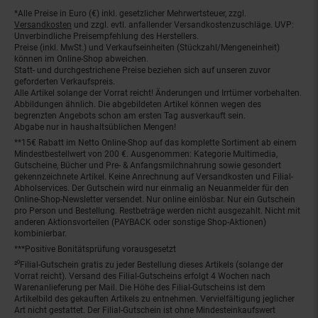
*Alle Preise in Euro (€) inkl. gesetzlicher Mehrwertsteuer, zzgl.
Fußnoten
Versandkosten
und zzgl. evtl. anfallender Versandkostenzuschläge. UVP:
Unverbindliche Preisempfehlung des Herstellers.
Preise (inkl. MwSt.) und Verkaufseinheiten (Stückzahl/Mengeneinheit)
können im Online-Shop abweichen.
Statt- und durchgestrichene Preise beziehen sich auf unseren zuvor
geforderten Verkaufspreis.
Alle Artikel solange der Vorrat reicht! Änderungen und Irrtümer vorbehalten.
Abbildungen ähnlich. Die abgebildeten Artikel können wegen des
begrenzten Angebots schon am ersten Tag ausverkauft sein.
Abgabe nur in haushaltsüblichen Mengen!
**15€ Rabatt im Netto Online-Shop auf das komplette Sortiment ab einem
Mindestbestellwert von 200 €. Ausgenommen: Kategorie Multimedia,
Gutscheine, Bücher und Pre- & Anfangsmilchnahrung sowie gesondert
gekennzeichnete Artikel. Keine Anrechnung auf Versandkosten und Filial-
Abholservices. Der Gutschein wird nur einmalig an Neuanmelder für den
Online-Shop-Newsletter versendet. Nur online einlösbar. Nur ein Gutschein
pro Person und Bestellung. Restbeträge werden nicht ausgezahlt. Nicht mit
anderen Aktionsvorteilen (PAYBACK oder sonstige Shop-Aktionen)
kombinierbar.
***Positive Bonitätsprüfung vorausgesetzt
²⁰Filial-Gutschein gratis zu jeder Bestellung dieses Artikels (solange der
Vorrat reicht). Versand des Filial-Gutscheins erfolgt 4 Wochen nach
Warenanlieferung per Mail. Die Höhe des Filial-Gutscheins ist dem
Artikelbild des gekauften Artikels zu entnehmen. Vervielfältigung jeglicher
Art nicht gestattet. Der Filial-Gutschein ist ohne Mindesteinkaufswert