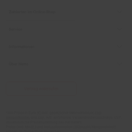
Zahlarten im Online-Shop
Service
Informationen
Über Netto
Vertrag widerrufen
*Alle Preise in Euro (€) inkl. gesetzlicher Mehrwertsteuer, zzgl.
Fußnoten
Versandkosten
und zzgl. evtl. anfallender Versandkostenzuschläge. UVP:
Unverbindliche Preisempfehlung des Herstellers.
Preise (inkl. MwSt.) und Verkaufseinheiten (Stückzahl/Mengeneinheit)
können im Online-Shop abweichen.
Statt- und durchgestrichene Preise beziehen sich auf unseren zuvor