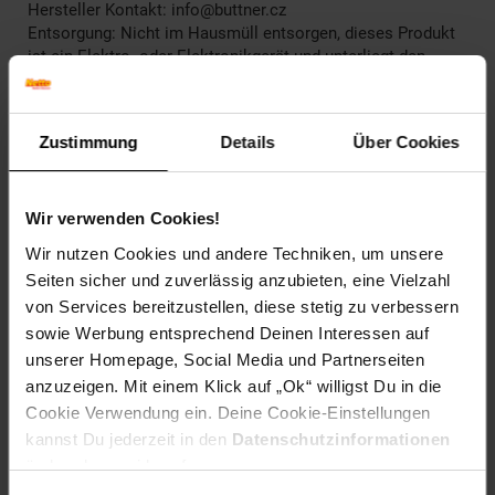
Hersteller Kontakt: info@buttner.cz
Entsorgung: Nicht im Hausmüll entsorgen, dieses Produkt
ist ein Elektro- oder Elektronikgerät und unterliegt den
Bestimmungen zur Rücknahme von Elektroaltgeräten.
Durchmesser: 14 mm
Bindekapazität: 125 Seiten
Zustimmung
Details
Über Cookies
Elektroprodukt: Nein
Artikelnummer: 1927047000
Wir verwenden Cookies!
EAN: 7640106494179
Wir nutzen Cookies und andere Techniken, um unsere
Artikel gehört zur Kategorie:
Bindesysteme
Seiten sicher und zuverlässig anzubieten, eine Vielzahl
von Services bereitzustellen, diese stetig zu verbessern
sowie Werbung entsprechend Deinen Interessen auf
unserer Homepage, Social Media und Partnerseiten
Versandinformationen
anzuzeigen. Mit einem Klick auf „Ok“ willigst Du in die
Cookie Verwendung ein. Deine Cookie-Einstellungen
kannst Du jederzeit in den
Datenschutzinformationen
Herstellerinformationen
ändern bzw. widerrufen.