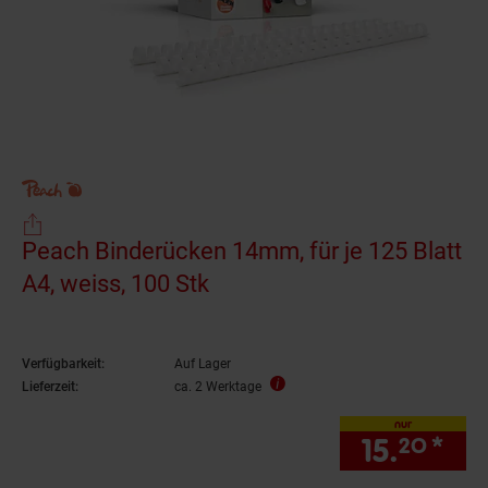
Peach Binderücken 14mm, für je 125 Blatt
A4, weiss, 100 Stk
Verfügbarkeit:
Auf Lager
Lieferzeit:
ca. 2 Werktage
nur
15.
*
nur
20