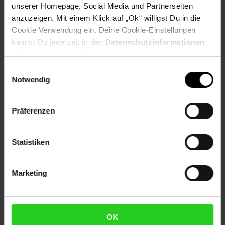
unserer Homepage, Social Media und Partnerseiten
Herstellerinformationen
anzuzeigen. Mit einem Klick auf „Ok“ willigst Du in die
Cookie Verwendung ein. Deine Cookie-Einstellungen
kannst Du jederzeit in den
Datenschutzinformationen
ändern bzw. widerrufen.
Einwilligungsauswahl
Fußzeile
Weitere Online-Angebote
Notwendig
Netto Reisen
TV-Shop
Weinwelt
Präferenzen
Statistiken
Marketing
Rezeptwelt
NettoKOM
Karriere
OK