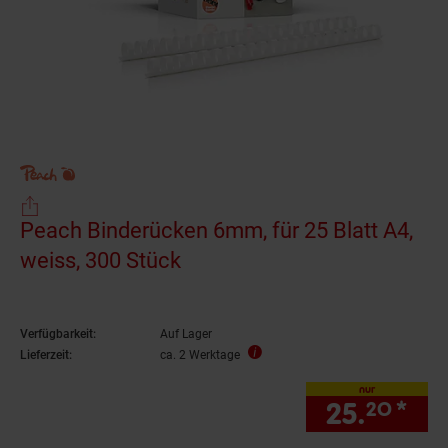
Peach Binderücken 6mm, für 25 Blatt A4,
weiss, 300 Stück
Verfügbarkeit:
Auf Lager
Lieferzeit:
ca. 2 Werktage
nur
25.
*
nur
20