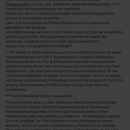
Fußnoten
Versandkosten
und zzgl. evtl. anfallender Versandkostenzuschläge. UVP:
Unverbindliche Preisempfehlung des Herstellers.
Preise (inkl. MwSt.) und Verkaufseinheiten (Stückzahl/Mengeneinheit)
können im Online-Shop abweichen.
Statt- und durchgestrichene Preise beziehen sich auf unseren zuvor
geforderten Verkaufspreis.
Alle Artikel solange der Vorrat reicht! Änderungen und Irrtümer vorbehalten.
Abbildungen ähnlich. Die abgebildeten Artikel können wegen des
begrenzten Angebots schon am ersten Tag ausverkauft sein.
Abgabe nur in haushaltsüblichen Mengen!
**15€ Rabatt im Netto Online-Shop auf das komplette Sortiment ab einem
Mindestbestellwert von 200 €. Ausgenommen: Kategorie Multimedia,
Gutscheine, Bücher und Pre- & Anfangsmilchnahrung sowie gesondert
gekennzeichnete Artikel. Keine Anrechnung auf Versandkosten und Filial-
Abholservices. Der Gutschein wird nur einmalig an Neuanmelder für den
Online-Shop-Newsletter versendet. Nur online einlösbar. Nur ein Gutschein
pro Person und Bestellung. Restbeträge werden nicht ausgezahlt. Nicht mit
anderen Aktionsvorteilen (PAYBACK oder sonstige Shop-Aktionen)
kombinierbar.
***Positive Bonitätsprüfung vorausgesetzt
²⁰Filial-Gutschein gratis zu jeder Bestellung dieses Artikels (solange der
Vorrat reicht). Versand des Filial-Gutscheins erfolgt 4 Wochen nach
Warenanlieferung per Mail. Die Höhe des Filial-Gutscheins ist dem
Artikelbild des gekauften Artikels zu entnehmen. Vervielfältigung jeglicher
Art nicht gestattet. Der Filial-Gutschein ist ohne Mindesteinkaufswert
einlösbar. Nicht mit anderen Aktionsvorteilen (PAYBACK oder sonstige