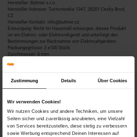
Hersteller: Büttner s.r.o.
Hersteller Adresse: Tuchorazska 1347, 28201 Cesky Brod,
CZ
Hersteller Kontakt: info@buttner.cz
Entsorgung: Nicht im Hausmüll entsorgen, dieses Produkt
ist ein Elektro- oder Elektronikgerät und unterliegt den
Bestimmungen zur Rücknahme von Elektroaltgeräten.
Packungsgrösse: 3 x100 Stück
Durchmesser: 6 mm
Bindekapazität: 25 Seiten
Elektroprodukt: Nein
Zustimmung
Details
Über Cookies
Artikelnummer: 3141631000
EAN: 7640366819644
Artikel gehört zur Kategorie:
Bindesysteme
Wir verwenden Cookies!
Wir nutzen Cookies und andere Techniken, um unsere
Seiten sicher und zuverlässig anzubieten, eine Vielzahl
von Services bereitzustellen, diese stetig zu verbessern
Versandinformationen
sowie Werbung entsprechend Deinen Interessen auf