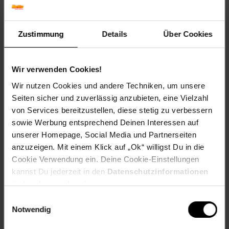
EAN: 4260273133645
Artikel gehört zur Kategorie:
Lebensmittel Vorratspacks
Zustimmung
Details
Über Cookies
Kennzeichnung
Wir verwenden Cookies!
Wir nutzen Cookies und andere Techniken, um unsere
Bewertungen
Seiten sicher und zuverlässig anzubieten, eine Vielzahl
von Services bereitzustellen, diese stetig zu verbessern
sowie Werbung entsprechend Deinen Interessen auf
Versandinformationen
unserer Homepage, Social Media und Partnerseiten
anzuzeigen. Mit einem Klick auf „Ok“ willigst Du in die
Cookie Verwendung ein. Deine Cookie-Einstellungen
Herstellerinformationen
kannst Du jederzeit in den
Datenschutzinformationen
ändern bzw. widerrufen.
Fußzeile
Einwilligungsauswahl
Weitere Online-Angebote
Notwendig