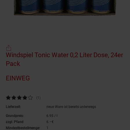
Einwegartikel
Windspiel Tonic Water 0,2 Liter Dose, 24er
Pack
(Produkt aktuell ausverkauft)
EINWEG
Kundenbewertung: 4 von 5 Sternen
(1
Kundenbewertungen
)
Lieferzeit:
neue Ware ist bereits unterwegs
Grundpreis:
6.
95
/ l
6,
95
€ pro Liter
zzgl. Pfand
6.–€
6,–€
Mindestbestellmenge:
1