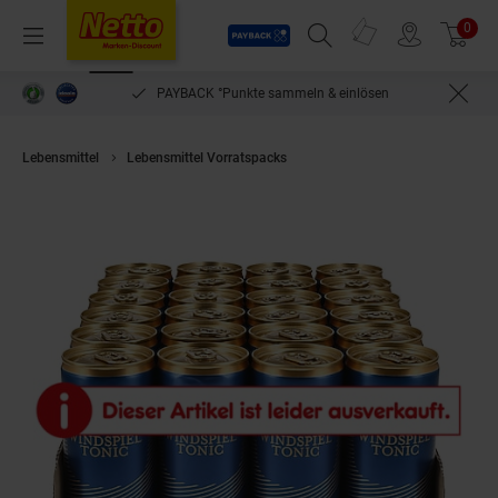
Payback
Prospekte
0
Arti
Menü
Suchfeld einblenden
Filiale finden
Warenkorb
PAYBACK °Punkte sammeln & einlösen
Lebensmittel
Lebensmittel Vorratspacks
Windspiel Tonic Water 0,2 Lite