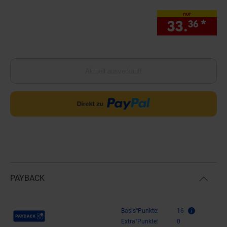
nur
33.
*
nur
36
Aktuell ausverkauft
PAYBACK
Payback Punkte
Basis°Punkte:
16
Extra°Punkte:
0