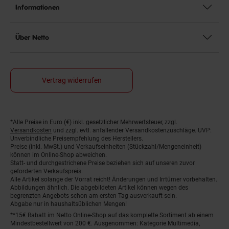
Informationen
Über Netto
Vertrag widerrufen
*Alle Preise in Euro (€) inkl. gesetzlicher Mehrwertsteuer, zzgl.
Fußnoten
Versandkosten
und zzgl. evtl. anfallender Versandkostenzuschläge. UVP:
Unverbindliche Preisempfehlung des Herstellers.
Preise (inkl. MwSt.) und Verkaufseinheiten (Stückzahl/Mengeneinheit)
können im Online-Shop abweichen.
Statt- und durchgestrichene Preise beziehen sich auf unseren zuvor
geforderten Verkaufspreis.
Alle Artikel solange der Vorrat reicht! Änderungen und Irrtümer vorbehalten.
Abbildungen ähnlich. Die abgebildeten Artikel können wegen des
begrenzten Angebots schon am ersten Tag ausverkauft sein.
Abgabe nur in haushaltsüblichen Mengen!
**15€ Rabatt im Netto Online-Shop auf das komplette Sortiment ab einem
Mindestbestellwert von 200 €. Ausgenommen: Kategorie Multimedia,