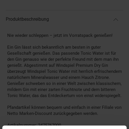
Produktbeschreibung
Nie wieder schleppen – jetzt im Vorratspack genießen!
Ein Gin lässt sich bekanntlich am besten in guter
Gesellschaft genießen. Das passende Tonic Water ist für
den Gin genauso wie der perfekte Freund mit dem man ihn
genießt. Abgestimmt auf Windspiel Premium Dry Gin
überzeugt Windspiel Tonic Water mit herrlich erfrischendem
natürlichem Mineralwasser und einem Hauch Zitrone.
Genießer schweben so in einer Welt zwischen klassischem,
mildem Gin mit einer zarten Fruchtnote und dem bitteren
Tonic Water, das das Entdeckertum von einst widerspiegelt.
Pfandartikel können bequem und einfach in einer Filiale von
Netto Marken-Discount zurückgegeben werden.
Artikelnummer: 2475767000