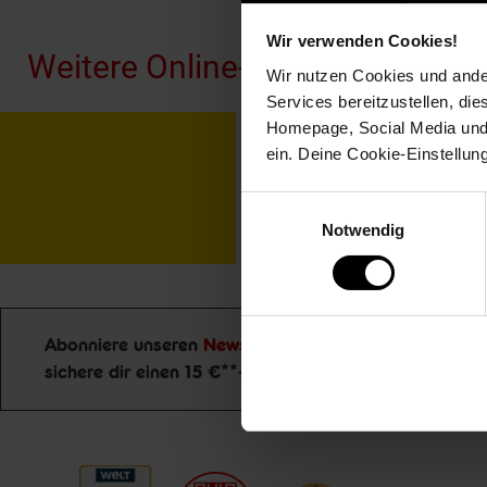
Wir verwenden Cookies!
Weitere Online-Angebote
Wir nutzen Cookies und ander
Services bereitzustellen, di
Homepage, Social Media und P
Netto Reisen
TV-
ein. Deine Cookie-Einstellun
Einwilligungsauswahl
Notwendig
Abonniere unseren
Newsletter
und
Jetzt zu
sichere dir einen 15 €**-Gutschein!
Newsletter Anmeldung