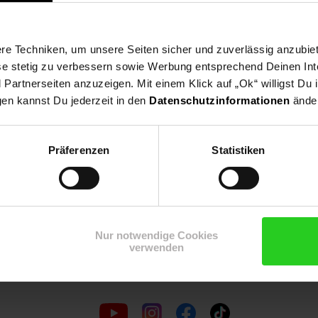
e Techniken, um unsere Seiten sicher und zuverlässig anzubiet
ese stetig zu verbessern sowie Werbung entsprechend Deinen In
artnerseiten anzuzeigen. Mit einem Klick auf „Ok“ willigst Du
Shop
Weinwelt
Rezeptwelt
Net
gen kannst Du jederzeit in den
Datenschutzinformationen
änder
Präferenzen
Statistiken
15€
**
m Newsletter anmelden
Nur notwendige Cookies
Gutschein
verwenden
Folge