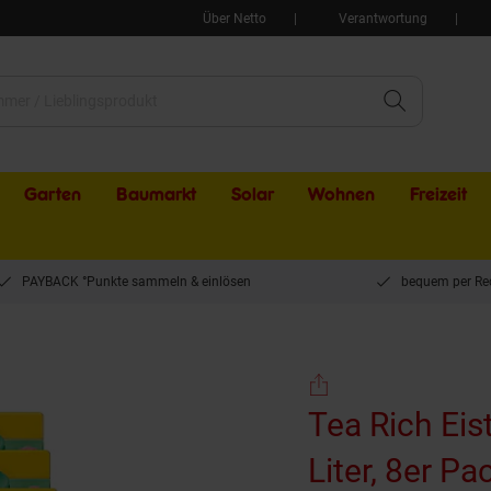
Über Netto
Verantwortung
Garten
Baumarkt
Solar
Wohnen
Freizeit
PAYBACK °Punkte sammeln & einlösen
bequem per Re
ee Zitrone-Kaktusfrucht 0,75 Liter, 8er Pack
Tea Rich Eis
Liter, 8er Pa