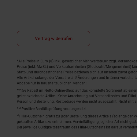
Vertrag widerrufen
Fußnoten
*Alle Preise in Euro (€) inkl. gesetzlicher Mehrwertsteuer, zzgl.
Versandkos
Preise (inkl. MwSt.) und Verkaufseinheiten (Stückzahl/Mengeneinheit) k
Statt- und durchgestrichene Preise beziehen sich auf unseren zuvor gefor
Alle Artikel solange der Vorrat reicht! Änderungen und Irrtümer vorbeha
Abgabe nur in haushaltsüblichen Mengen!
**15€ Rabatt im Netto Online-Shop auf das komplette Sortiment ab ein
gekennzeichnete Artikel. Keine Anrechnung auf Versandkosten und Filial-
Person und Bestellung. Restbeträge werden nicht ausgezahlt. Nicht mit 
***Positive Bonitätsprüfung vorausgesetzt
²⁰Filial-Gutschein gratis zu jeder Bestellung dieses Artikels (solange der
gekauften Artikels zu entnehmen. Vervielfältigung jeglicher Art nicht ge
Der jeweilige Gültigkeitszeitraum des Filial-Gutscheins ist darauf vermerkt