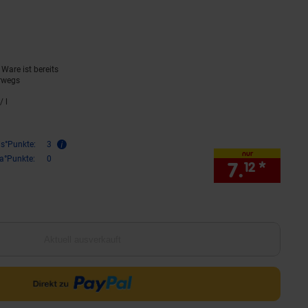
rnen
ewertungen
Ware ist bereits
rwegs
/ l
1,
19
€ pro Liter
is°Punkte:
3
nur
ra°Punkte:
0
7.
*
nur 7
12
Aktuell ausverkauft