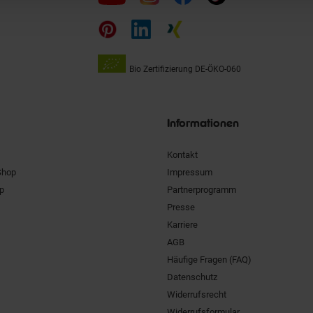
uns
auf
Bio Zertifizierung
DE-ÖKO-060
Unsere
Siegel
Informationen
Kontakt
Shop
Impressum
pp
Partnerprogramm
Presse
Karriere
AGB
Häufige Fragen (FAQ)
Datenschutz
Widerrufsrecht
Widerrufsformular