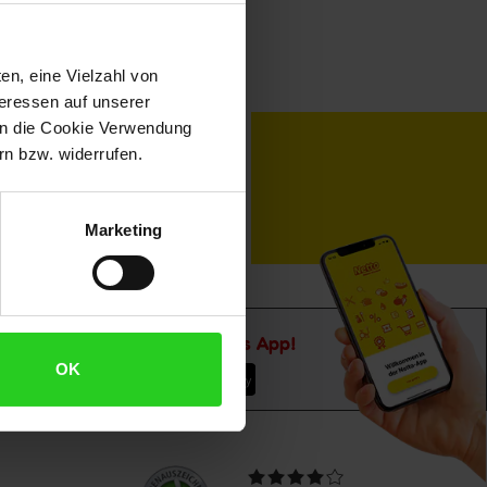
en, eine Vielzahl von
teressen auf unserer
 in die Cookie Verwendung
toKOM
Karriere
n bzw. widerrufen.
Marketing
Downloade die
Netto plus App!
OK
Unsere
Durchschnittliche