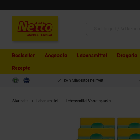
Schließen
Suche:
Bestseller
Angebote
Lebensmittel
Drogerie
Rezepte
kein Mindestbestellwert
Startseite
Lebensmittel
Lebensmittel Vorratspacks
Tea Rich Eist