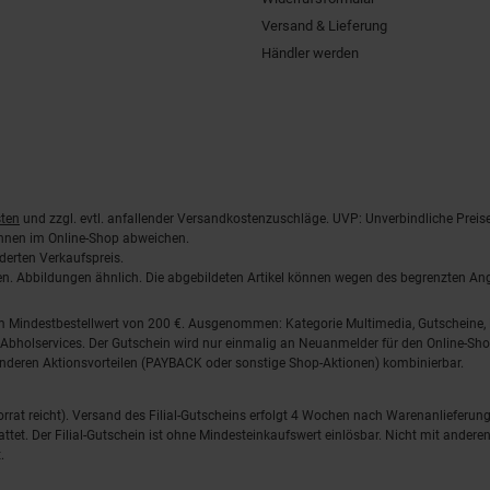
Versand & Lieferung
Händler werden
ten
und zzgl. evtl. anfallender Versandkostenzuschläge. UVP: Unverbindliche Preis
önnen im Online-Shop abweichen.
derten Verkaufspreis.
lten. Abbildungen ähnlich. Die abgebildeten Artikel können wegen des begrenzten A
em Mindestbestellwert von 200 €. Ausgenommen: Kategorie Multimedia, Gutscheine
Abholservices. Der Gutschein wird nur einmalig an Neuanmelder für den Online-Shop
anderen Aktionsvorteilen (PAYBACK oder sonstige Shop-Aktionen) kombinierbar.
 Vorrat reicht). Versand des Filial-Gutscheins erfolgt 4 Wochen nach Warenanlieferung
stattet. Der Filial-Gutschein ist ohne Mindesteinkaufswert einlösbar. Nicht mit and
.