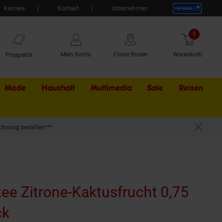
Karriere
Kontakt
Unternehmen
0
Artikel
Mein Konto
Filiale finden
Warenkorb
Prospekte
Mode
Haushalt
Multimedia
Sale
Externer Li
Reisen
chnung bezahlen***
tee Zitrone-Kaktusfrucht 0,75
ck
(Produkt aktuell ausverkauft)