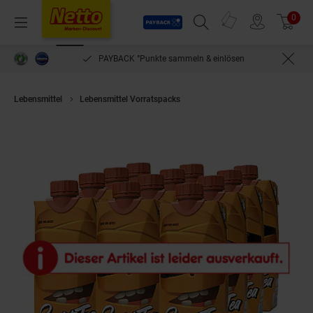
Payback
Prospekte
0
Arti
Menü
Suchfeld einblenden
Filiale finden
Warenkorb
PAYBACK °Punkte sammeln & einlösen
Lebensmittel
Lebensmittel Vorratspacks
Suchttea Eistee Pfirsich 0,5 Lit