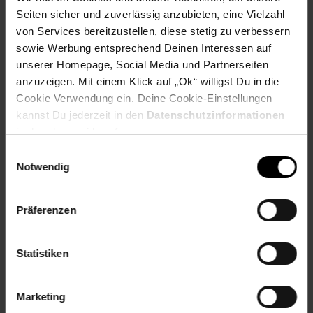
Seiten sicher und zuverlässig anzubieten, eine Vielzahl
von Services bereitzustellen, diese stetig zu verbessern
Fußzeile
Weitere Online-Angebote
sowie Werbung entsprechend Deinen Interessen auf
unserer Homepage, Social Media und Partnerseiten
Netto Reisen
TV-Shop
Weinwelt
anzuzeigen. Mit einem Klick auf „Ok“ willigst Du in die
Cookie Verwendung ein. Deine Cookie-Einstellungen
kannst Du jederzeit in den
Datenschutzinformationen
ändern bzw. widerrufen.
Einwilligungsauswahl
Notwendig
Rezeptwelt
NettoKOM
Karriere
Präferenzen
Statistiken
15€
**
Marketing
Newsletter Anmeldung
Abonniere unseren
Newsletter
und sichere