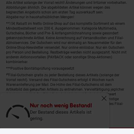
Alle Artikel solange der Vorrat reicht! Änderungen und Irrtümer vorbehalten.
Abbildungen ähnlich. Die abgebildeten Artikel können wegen des
begrenzten Angebots schon am ersten Tag ausverkauft sein.
Abgabe nur in haushaltsüblichen Mengen!
**15€ Rabatt im Netto Online-Shop auf das komplette Sortiment ab einem
Mindestbestellwert von 200 €. Ausgenommen: Kategorie Multimedia,
Gutscheine, Bücher und Pre- & Anfangsmilchnahrung sowie gesondert
gekennzeichnete Artikel. Keine Anrechnung auf Versandkosten und Filial-
Abholservices. Der Gutschein wird nur einmalig an Neuanmelder für den
Online-Shop-Newsletter versendet. Nur online einlösbar. Nur ein Gutschein
pro Person und Bestellung. Restbeträge werden nicht ausgezahlt. Nicht mit
anderen Aktionsvorteilen (PAYBACK oder sonstige Shop-Aktionen)
kombinierbar.
***Positive Bonitätsprüfung vorausgesetzt
²⁰Filial-Gutschein gratis zu jeder Bestellung dieses Artikels (solange der
Vorrat reicht). Versand des Filial-Gutscheins erfolgt 4 Wochen nach
Warenanlieferung per Mail. Die Höhe des Filial-Gutscheins ist dem
Artikelbild des gekauften Artikels zu entnehmen. Vervielfältigung jeglicher
Art nicht gestattet. Der Filial-Gutschein ist ohne Mindesteinkaufswert
einlösbar. Nicht mit anderen Aktionsvorteilen (PAYBACK oder sonstige
Fenster schliess
Shop-Aktionen) kombinierbar. Der jeweilige Gültigkeitszeitraum des Filial-
Nur noch wenig Bestand!
Gutscheins ist darauf vermerkt.
Der Bestand dieses Artikels ist
gering.