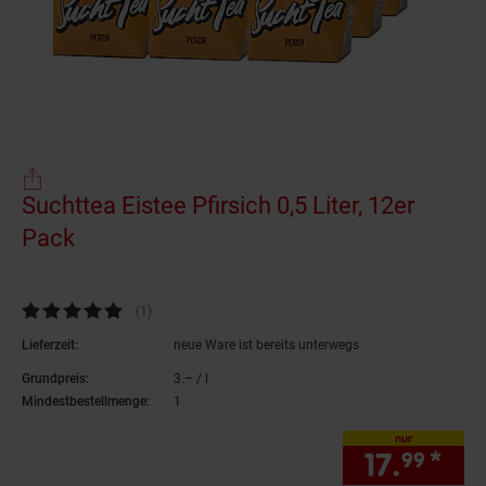
Suchttea Eistee Pfirsich 0,5 Liter, 12er
Pack
(Produkt aktuell ausverkauft)
Kundenbewertung: 5 von 5 Sternen
(1
Kundenbewertungen
)
Lieferzeit:
neue Ware ist bereits unterwegs
Grundpreis:
3.– / l
3,–€ pro Liter
Mindestbestellmenge:
1
nur
17.
*
nur
99