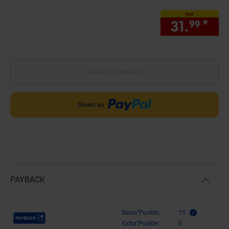
nur
31.
*
nur
99
Aktuell ausverkauft
PAYBACK
Payback Punkte
Basis°Punkte:
15
Extra°Punkte:
0