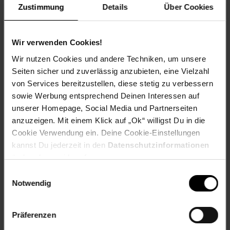
Zustimmung
Details
Über Cookies
Kennzeichnung
Bewertungen
Wir verwenden Cookies!
Wir nutzen Cookies und andere Techniken, um unsere
Seiten sicher und zuverlässig anzubieten, eine Vielzahl
Versandinformationen
von Services bereitzustellen, diese stetig zu verbessern
sowie Werbung entsprechend Deinen Interessen auf
Herstellerinformationen
unserer Homepage, Social Media und Partnerseiten
anzuzeigen. Mit einem Klick auf „Ok“ willigst Du in die
Cookie Verwendung ein. Deine Cookie-Einstellungen
kannst Du jederzeit in den
Datenschutzinformationen
Fußzeile
Weitere Online-Angebote
ändern bzw. widerrufen.
Einwilligungsauswahl
Netto Reisen
TV-Shop
Weinwelt
Notwendig
Präferenzen