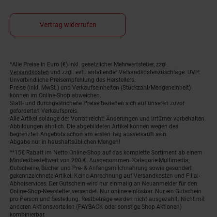
Vertrag widerrufen
*Alle Preise in Euro (€) inkl. gesetzlicher Mehrwertsteuer, zzgl.
Fußnoten
Versandkosten
und zzgl. evtl. anfallender Versandkostenzuschläge. UVP:
Unverbindliche Preisempfehlung des Herstellers.
Preise (inkl. MwSt.) und Verkaufseinheiten (Stückzahl/Mengeneinheit)
können im Online-Shop abweichen.
Statt- und durchgestrichene Preise beziehen sich auf unseren zuvor
geforderten Verkaufspreis.
Alle Artikel solange der Vorrat reicht! Änderungen und Irrtümer vorbehalten.
Abbildungen ähnlich. Die abgebildeten Artikel können wegen des
begrenzten Angebots schon am ersten Tag ausverkauft sein.
Abgabe nur in haushaltsüblichen Mengen!
**15€ Rabatt im Netto Online-Shop auf das komplette Sortiment ab einem
Mindestbestellwert von 200 €. Ausgenommen: Kategorie Multimedia,
Gutscheine, Bücher und Pre- & Anfangsmilchnahrung sowie gesondert
gekennzeichnete Artikel. Keine Anrechnung auf Versandkosten und Filial-
Abholservices. Der Gutschein wird nur einmalig an Neuanmelder für den
Online-Shop-Newsletter versendet. Nur online einlösbar. Nur ein Gutschein
pro Person und Bestellung. Restbeträge werden nicht ausgezahlt. Nicht mit
anderen Aktionsvorteilen (PAYBACK oder sonstige Shop-Aktionen)
kombinierbar.