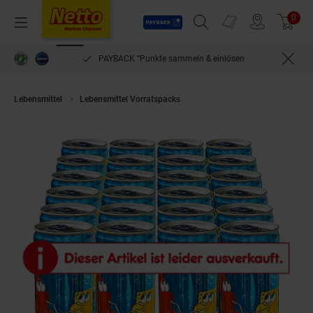
Payback
Prospekte
0
Arti
Menü
Suchfeld einblenden
Filiale finden
Warenkorb
PAYBACK °Punkte sammeln & einlösen
Lebensmittel
Lebensmittel Vorratspacks
Sponge Bob Bubble Drink Anan