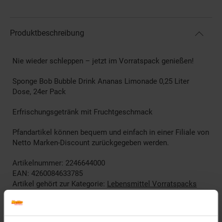
Produktbeschreibung
Nie wieder schleppen – jetzt im Vorratspack genießen!
Sponge Bob Bubble Drink Ananas Limonade 0,25 Liter
Dose, 24er Pack
Erfrischungsgetränk mit Fruchtgeschmack
Pfandartikel können bequem und einfach in einer Filiale von
Netto Marken-Discount zurückgegeben werden.
Artikelnummer: 2246644000
EAN: 4260084633785
Artikel gehört zur Kategorie:
Lebensmittel Vorratspacks