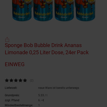
Einwegartikel
Sponge Bob Bubble Drink Ananas
Limonade 0,25 Liter Dose, 24er Pack
(Produk
EINWEG
Kundenbewertung: 5 von 5 Sternen
(2
Kundenbewertungen
)
Lieferzeit:
neue Ware ist bereits unterwegs
Grundpreis:
5.
33
/ l
5,
33
€ pro Liter
zzgl. Pfand
6.–€
6,–€
Mindestbestellmenge:
1