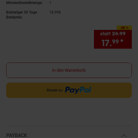
Mindestbestellmenge:
1
Bisheriger 30 Tage
18.
99
€
18,
99
€
Bestpreis:
-28 %
Sie Sparen 28 Prozen
statt
24.
99
Alter
17.
*
Sie
99
In den Warenkorb
PAYBACK