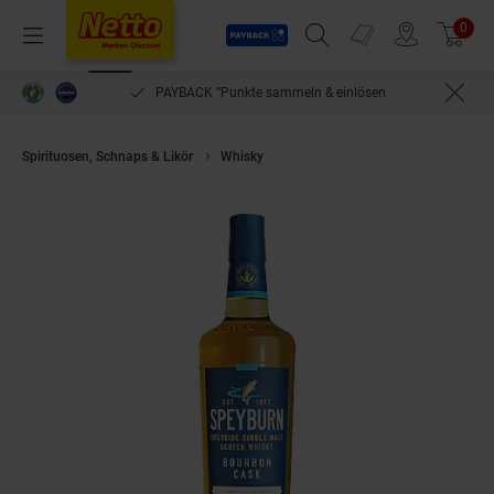
Payback
Prospekte
0
Arti
Menü
Suchfeld einblenden
Filiale finden
Warenkorb
PAYBACK °Punkte sammeln & einlösen
Spirituosen, Schnaps & Likör
Whisky
Speyburn Bourbon Cask Single Malt