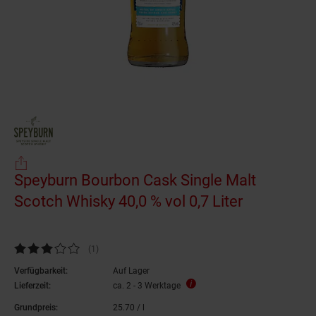
Speyburn Bourbon Cask Single Malt
Scotch Whisky 40,0 % vol 0,7 Liter
Kundenbewertung: 3 von 5 Sternen
(1
Kundenbewertungen
)
Verfügbarkeit:
Auf Lager
Lieferzeit:
ca. 2 - 3 Werktage
Grundpreis:
25.
70
/ l
25,
70
€ pro Liter