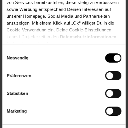
EAN: 5010509883955
von Services bereitzustellen, diese stetig zu verbessern
Artikel gehört zur Kategorie:
Whisky
sowie Werbung entsprechend Deinen Interessen auf
unserer Homepage, Social Media und Partnerseiten
anzuzeigen. Mit einem Klick auf „Ok“ willigst Du in die
Cookie Verwendung ein. Deine Cookie-Einstellungen
Kennzeichnung
kannst Du jederzeit in den
Datenschutzinformationen
ändern bzw. widerrufen.
Einwilligungsauswahl
Bewertungen
Notwendig
Versandinformationen
Präferenzen
Herstellerinformationen
Statistiken
Marketing
Fußzeile
Weitere Online-Angebote