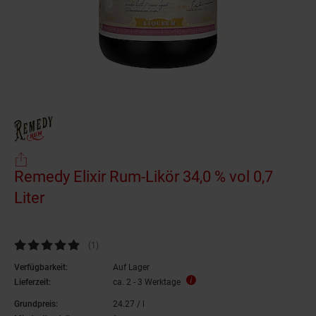
Remedy Elixir Rum-Likör 34,0 % vol 0,7
Liter
Kundenbewertung: 5 von 5 Sternen
(1
Kundenbewertungen
)
Verfügbarkeit:
Auf Lager
Lieferzeit:
ca. 2 - 3 Werktage
Grundpreis:
24.
27
/ l
24,
27
€ pro Liter