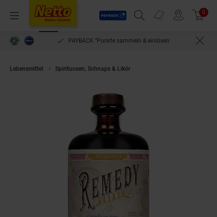
Payback
Prospekte
0
Arti
Menü
Suchfeld einblenden
Filiale finden
Warenkorb
PAYBACK °Punkte sammeln & einlösen
Lebensmittel
Spirituosen, Schnaps & Likör
Remedy Elixir Rum-Likör 34,0 