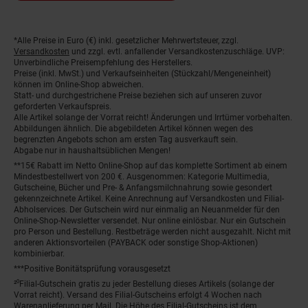
*Alle Preise in Euro (€) inkl. gesetzlicher Mehrwertsteuer, zzgl.
Fußnoten
Versandkosten
und zzgl. evtl. anfallender Versandkostenzuschläge. UVP:
Unverbindliche Preisempfehlung des Herstellers.
Preise (inkl. MwSt.) und Verkaufseinheiten (Stückzahl/Mengeneinheit)
können im Online-Shop abweichen.
Statt- und durchgestrichene Preise beziehen sich auf unseren zuvor
geforderten Verkaufspreis.
Alle Artikel solange der Vorrat reicht! Änderungen und Irrtümer vorbehalten.
Abbildungen ähnlich. Die abgebildeten Artikel können wegen des
begrenzten Angebots schon am ersten Tag ausverkauft sein.
Abgabe nur in haushaltsüblichen Mengen!
**15€ Rabatt im Netto Online-Shop auf das komplette Sortiment ab einem
Mindestbestellwert von 200 €. Ausgenommen: Kategorie Multimedia,
Gutscheine, Bücher und Pre- & Anfangsmilchnahrung sowie gesondert
gekennzeichnete Artikel. Keine Anrechnung auf Versandkosten und Filial-
Abholservices. Der Gutschein wird nur einmalig an Neuanmelder für den
Online-Shop-Newsletter versendet. Nur online einlösbar. Nur ein Gutschein
pro Person und Bestellung. Restbeträge werden nicht ausgezahlt. Nicht mit
anderen Aktionsvorteilen (PAYBACK oder sonstige Shop-Aktionen)
kombinierbar.
***Positive Bonitätsprüfung vorausgesetzt
²⁰Filial-Gutschein gratis zu jeder Bestellung dieses Artikels (solange der
Vorrat reicht). Versand des Filial-Gutscheins erfolgt 4 Wochen nach
Warenanlieferung per Mail. Die Höhe des Filial-Gutscheins ist dem