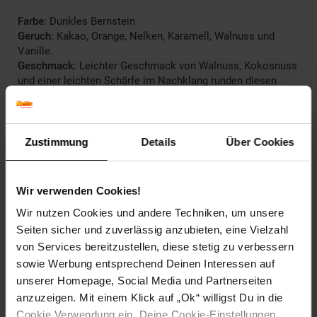
Farbe
: Dunkles Bernstein
Geruch
: Kakao, Orange, Nelken, Karamell, Walnuss und
Vanille.
Geschmack
: Leichter Geschmack von Walnuss, Kokosnuss
und einer leichten Schärfe im Nachklang runden diesen
Rum-Likör ab.
Herkunftsland
Panama
Zustimmung
Details
Über Cookies
Artikelnummer: 2478428000
EAN: 4260099733036
Artikel gehört zur Kategorie:
Spirituosen, Schnaps & Likör
Wir verwenden Cookies!
Wir nutzen Cookies und andere Techniken, um unsere
Seiten sicher und zuverlässig anzubieten, eine Vielzahl
von Services bereitzustellen, diese stetig zu verbessern
Kennzeichnung
sowie Werbung entsprechend Deinen Interessen auf
unserer Homepage, Social Media und Partnerseiten
Bewertungen
anzuzeigen. Mit einem Klick auf „Ok“ willigst Du in die
Cookie Verwendung ein. Deine Cookie-Einstellungen