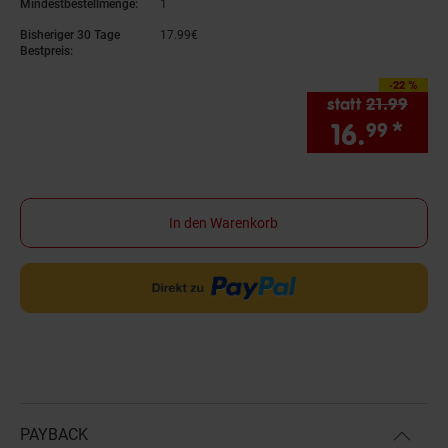
Mindestbestellmenge:
1
Bisheriger 30 Tage
17.
99
€
17,
99
€
Bestpreis:
-22 %
Sie Sparen 22 Prozen
statt
21.
99
Alter
16.
*
Sie
99
In den Warenkorb
PAYBACK