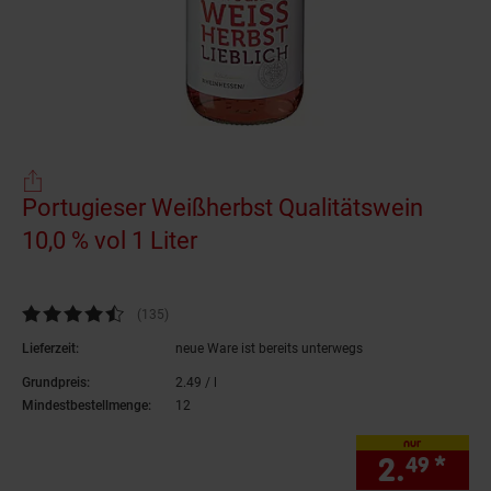
Portugieser Weißherbst Qualitätswein
10,0 % vol 1 Liter
(Produkt aktuell ausverkauf
Kundenbewertung: 4,7 von 5 Sternen
(135
Kundenbewertungen
)
Lieferzeit:
neue Ware ist bereits unterwegs
Grundpreis:
2.
49
/ l
2,
49
€ pro Liter
Mindestbestellmenge:
12
nur
2.
*
nur
49