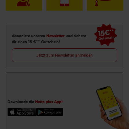
15€
**
Newsletter Anmeldung
Abonniere unseren
Newsletter
und sichere
Gutschein
dir einen 15 €**-Gutschein!
Jetzt zum Newsletter anmelden
Downloade die
Netto plus App!