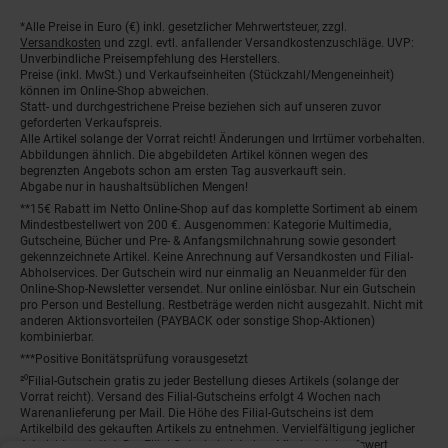
*Alle Preise in Euro (€) inkl. gesetzlicher Mehrwertsteuer, zzgl.
Fußnoten
Versandkosten
und zzgl. evtl. anfallender Versandkostenzuschläge. UVP:
Unverbindliche Preisempfehlung des Herstellers.
Preise (inkl. MwSt.) und Verkaufseinheiten (Stückzahl/Mengeneinheit)
können im Online-Shop abweichen.
Statt- und durchgestrichene Preise beziehen sich auf unseren zuvor
geforderten Verkaufspreis.
Alle Artikel solange der Vorrat reicht! Änderungen und Irrtümer vorbehalten.
Abbildungen ähnlich. Die abgebildeten Artikel können wegen des
begrenzten Angebots schon am ersten Tag ausverkauft sein.
Abgabe nur in haushaltsüblichen Mengen!
**15€ Rabatt im Netto Online-Shop auf das komplette Sortiment ab einem
Mindestbestellwert von 200 €. Ausgenommen: Kategorie Multimedia,
Gutscheine, Bücher und Pre- & Anfangsmilchnahrung sowie gesondert
gekennzeichnete Artikel. Keine Anrechnung auf Versandkosten und Filial-
Abholservices. Der Gutschein wird nur einmalig an Neuanmelder für den
Online-Shop-Newsletter versendet. Nur online einlösbar. Nur ein Gutschein
pro Person und Bestellung. Restbeträge werden nicht ausgezahlt. Nicht mit
anderen Aktionsvorteilen (PAYBACK oder sonstige Shop-Aktionen)
kombinierbar.
***Positive Bonitätsprüfung vorausgesetzt
²⁰Filial-Gutschein gratis zu jeder Bestellung dieses Artikels (solange der
Vorrat reicht). Versand des Filial-Gutscheins erfolgt 4 Wochen nach
Warenanlieferung per Mail. Die Höhe des Filial-Gutscheins ist dem
Artikelbild des gekauften Artikels zu entnehmen. Vervielfältigung jeglicher
Art nicht gestattet. Der Filial-Gutschein ist ohne Mindesteinkaufswert