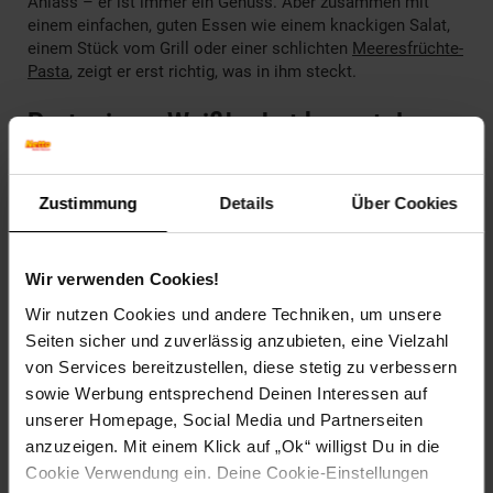
Anlass – er ist immer ein Genuss. Aber zusammen mit
einem einfachen, guten Essen wie einem knackigen Salat,
einem Stück vom Grill oder einer schlichten
Meeresfrüchte-
Pasta
, zeigt er erst richtig, was in ihm steckt.
Portugieser Weißherbst kannst du
preisgünstig bei Netto-Online
bestellen
Zustimmung
Details
Über Cookies
Wein kaufen
muss keine schweißtreibende Angelegenheit
sein. Denn ganz gleich, ob du den Portugieser Weißherbst
oder einen anderen Wein bevorzugst, hier kannst du ihn mit
Wir verwenden Cookies!
wenigen Klicks kaufen und dir ganz bequem nach Hause
liefern lassen. Aber nicht nur das: Netto-Online bietet dir ein
Wir nutzen Cookies und andere Techniken, um unsere
breites Angebot an Lebensmitteln, Küchenhelfern, Kosmetik
Seiten sicher und zuverlässig anzubieten, eine Vielzahl
und anderen Produkten für den täglichen Bedarf – natürlich
von Services bereitzustellen, diese stetig zu verbessern
zu Preisen, die sich sehenlassen können. Stöbere, klicke,
sowie Werbung entsprechend Deinen Interessen auf
genieße – hier wird sogar ein ganzer Wocheneinkauf zum
unserer Homepage, Social Media und Partnerseiten
Genuss!
anzuzeigen. Mit einem Klick auf „Ok“ willigst Du in die
Achtung
: Der Portugieser Weißherbst ist ein alkoholisches
Cookie Verwendung ein. Deine Cookie-Einstellungen