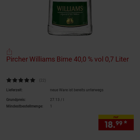
Pircher Williams Birne 40,0 % vol 0,7 Liter
(Pr
Kundenbewertung: 4,86 von 5 Sternen
(22
Kundenbewertungen
)
Lieferzeit:
neue Ware ist bereits unterwegs
Grundpreis:
27.
13
/ l
27,
13
€ pro Liter
Mindestbestellmenge:
1
nur
18.
*
nur
99