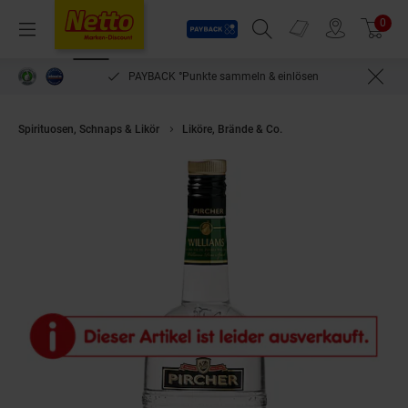
Payback
Prospekte
0
Arti
Menü
Suchfeld einblenden
Filiale finden
Warenkorb
PAYBACK °Punkte sammeln & einlösen
Spirituosen, Schnaps & Likör
Liköre, Brände & Co.
Pircher Williams Birne