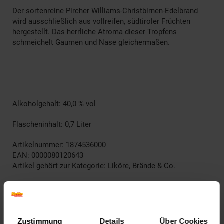
Der sortenreine Pircher Williams-Christbirnen-Edelbrand
wird ausschließlich aus vollreifen, südtiroler Früchten
hergestellt. Das herrliche Atroma dieser Tropfens
schmeichelt Gaumen und Nase gleichermaßen.
Alkoholgehalt: 40,0 % vol
Flascheninhalt: 0,7 Liter
Artikelnummer: 1874536000
EAN: 0000080120643
Artikel gehört zur Kategorie:
Liköre, Brände & Co.
Kennzeichnung
Zustimmung
Details
Über Cookies