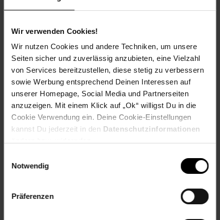
Bewertungen
Wir verwenden Cookies!
Wir nutzen Cookies und andere Techniken, um unsere
Versandinformationen
Seiten sicher und zuverlässig anzubieten, eine Vielzahl
von Services bereitzustellen, diese stetig zu verbessern
sowie Werbung entsprechend Deinen Interessen auf
Herstellerinformationen
unserer Homepage, Social Media und Partnerseiten
anzuzeigen. Mit einem Klick auf „Ok“ willigst Du in die
Cookie Verwendung ein. Deine Cookie-Einstellungen
Fußzeile
Weitere Online-Angebote
kannst Du jederzeit in den
Datenschutzinformationen
ändern bzw. widerrufen.
Netto Reisen
TV-Shop
Weinwelt
Einwilligungsauswahl
Notwendig
Präferenzen