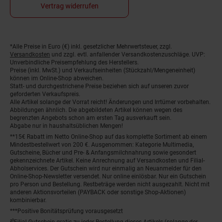
Vertrag widerrufen
*Alle Preise in Euro (€) inkl. gesetzlicher Mehrwertsteuer, zzgl.
Fußnoten
Versandkosten
und zzgl. evtl. anfallender Versandkostenzuschläge. UVP:
Unverbindliche Preisempfehlung des Herstellers.
Preise (inkl. MwSt.) und Verkaufseinheiten (Stückzahl/Mengeneinheit)
können im Online-Shop abweichen.
Statt- und durchgestrichene Preise beziehen sich auf unseren zuvor
geforderten Verkaufspreis.
Alle Artikel solange der Vorrat reicht! Änderungen und Irrtümer vorbehalten.
Abbildungen ähnlich. Die abgebildeten Artikel können wegen des
begrenzten Angebots schon am ersten Tag ausverkauft sein.
Abgabe nur in haushaltsüblichen Mengen!
**15€ Rabatt im Netto Online-Shop auf das komplette Sortiment ab einem
Mindestbestellwert von 200 €. Ausgenommen: Kategorie Multimedia,
Gutscheine, Bücher und Pre- & Anfangsmilchnahrung sowie gesondert
gekennzeichnete Artikel. Keine Anrechnung auf Versandkosten und Filial-
Abholservices. Der Gutschein wird nur einmalig an Neuanmelder für den
Online-Shop-Newsletter versendet. Nur online einlösbar. Nur ein Gutschein
pro Person und Bestellung. Restbeträge werden nicht ausgezahlt. Nicht mit
anderen Aktionsvorteilen (PAYBACK oder sonstige Shop-Aktionen)
kombinierbar.
***Positive Bonitätsprüfung vorausgesetzt
²⁰Filial-Gutschein gratis zu jeder Bestellung dieses Artikels (solange der