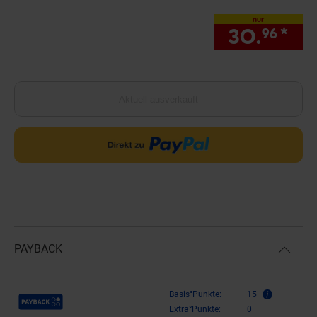
nur
30.
*
nu
96
Aktuell ausverkauft
PAYBACK
Payback Punkte
Basis°Punkte:
15
Extra°Punkte:
0