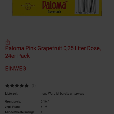
Einwegartikel
Paloma Pink Grapefruit 0,25 Liter Dose,
24er Pack
(Produkt aktuell ausverkauft)
EINWEG
Kundenbewertung: 5 von 5 Sternen
(3
Kundenbewertungen
)
Lieferzeit:
neue Ware ist bereits unterwegs
Grundpreis:
5.
16
/ l
5,
16
€ pro Liter
zzgl. Pfand
6.–€
6,–€
Mindestbestellmenge:
1