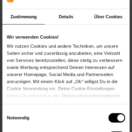
Artikel gehört zur Kategorie:
Limo & Erfrischungsgetränke
Zustimmung
Details
Über Cookies
Kennzeichnung
Wir verwenden Cookies!
Wir nutzen Cookies und andere Techniken, um unsere
Bewertungen
Seiten sicher und zuverlässig anzubieten, eine Vielzahl
von Services bereitzustellen, diese stetig zu verbessern
sowie Werbung entsprechend Deinen Interessen auf
Versandinformationen
unserer Homepage, Social Media und Partnerseiten
anzuzeigen. Mit einem Klick auf „Ok“ willigst Du in die
Herstellerinformationen
Cookie Verwendung ein. Deine Cookie-Einstellungen
kannst Du jederzeit in den
Datenschutzinformationen
ändern bzw. widerrufen.
Fußzeile
Weitere Online-Angebote
Einwilligungsauswahl
Notwendig
Netto Reisen
TV-Shop
Weinwelt