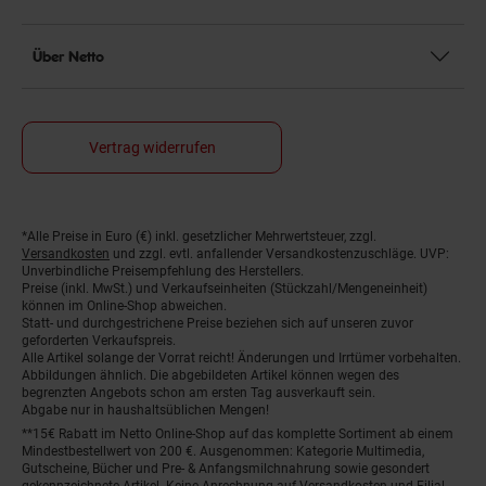
Über Netto
Vertrag widerrufen
*Alle Preise in Euro (€) inkl. gesetzlicher Mehrwertsteuer, zzgl.
Fußnoten
Versandkosten
und zzgl. evtl. anfallender Versandkostenzuschläge. UVP:
Unverbindliche Preisempfehlung des Herstellers.
Preise (inkl. MwSt.) und Verkaufseinheiten (Stückzahl/Mengeneinheit)
können im Online-Shop abweichen.
Statt- und durchgestrichene Preise beziehen sich auf unseren zuvor
geforderten Verkaufspreis.
Alle Artikel solange der Vorrat reicht! Änderungen und Irrtümer vorbehalten.
Abbildungen ähnlich. Die abgebildeten Artikel können wegen des
begrenzten Angebots schon am ersten Tag ausverkauft sein.
Abgabe nur in haushaltsüblichen Mengen!
**15€ Rabatt im Netto Online-Shop auf das komplette Sortiment ab einem
Mindestbestellwert von 200 €. Ausgenommen: Kategorie Multimedia,
Gutscheine, Bücher und Pre- & Anfangsmilchnahrung sowie gesondert
gekennzeichnete Artikel. Keine Anrechnung auf Versandkosten und Filial-