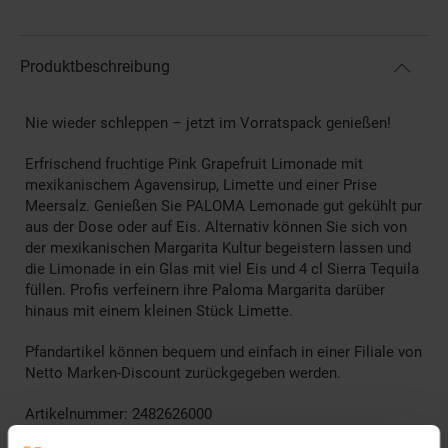
Produktbeschreibung
Nie wieder schleppen – jetzt im Vorratspack genießen!
Erfrischend fruchtige Pink Grapefruit Limonade mit
mexikanischem Agavensirup, Limette und einer Prise
Meersalz. Genießen Sie PALOMA Lemonade gut gekühlt pur
aus der Dose oder auf Eis. Alternativ können Sie sich von
der mexikanischen Margarita Kultur begeistern lassen und
die Limonade in ein Glas mit viel Eis und 4 cl Sierra Tequila
füllen. Profis verfeinern ihre Paloma Margarita darüber
hinaus mit einem kleinen Stück Limette.
Pfandartikel können bequem und einfach in einer Filiale von
Netto Marken-Discount zurückgegeben werden.
Artikelnummer: 2482626000
EAN: 4260449694130