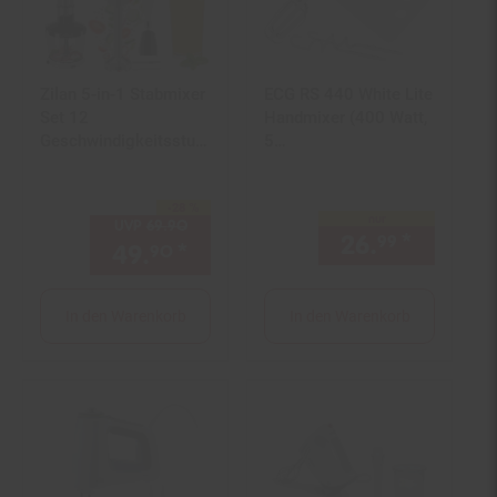
Zilan 5-in-1 Stabmixer
ECG RS 440 White Lite
Set 12
Handmixer (400 Watt,
Geschwindigkeitsstufe
5
n Edelstahlgehäuse
Geschwindigkeitsstufe
1200W
n, Turbo-Funktion,
-28 %
Sie Sparen 28 Prozent,
ergonomischer Griff, 2
nur
UVP
69.
90
UVP : 69,
90
€
Schneebesen, 2
26.
*
nur 26,
99
49.
*
Aktueller Preis: 49,
€ Ste
90
90
Knethaken, 120 cm
Kabellänge, Weiß)
In den Warenkorb
In den Warenkorb