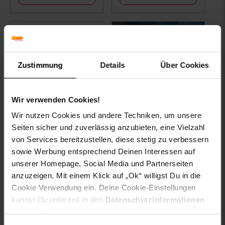
Zustimmung
Details
Über Cookies
Wir verwenden Cookies!
Wir nutzen Cookies und andere Techniken, um unsere
Severin SM 3735
Smoothie Mix & Go
Seiten sicher und zuverlässig anzubieten, eine Vielzahl
von Services bereitzustellen, diese stetig zu verbessern
sowie Werbung entsprechend Deinen Interessen auf
unserer Homepage, Social Media und Partnerseiten
nur
anzuzeigen. Mit einem Klick auf „Ok“ willigst Du in die
24.
*
nur 24,
€ Sternchen Fußno
99
99
Cookie Verwendung ein. Deine Cookie-Einstellungen
kannst Du jederzeit in den
Datenschutzinformationen
ändern bzw. widerrufen.