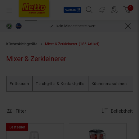
Payback
Prospekte
0
Arti
Menü
Suchfeld einblenden
Filiale finden
Warenkorb
len***
kein Mindestbestellwert
Küchenkleingeräte
Mixer & Zerkleinerer
(186 Artikel)
Mixer & Zerkleinerer
Fritteusen
Tischgrills & Kontaktgrills
Küchenmaschinen
Ei
Sortierung
Sortierung:
Filter
Beliebtheit
Bestseller,
Bestseller
Kategorie
Haushalt