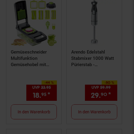
Gemüseschneider
Arendo Edelstahl
Multifunktion
Stabmixer 1000 Watt
Gemüsehobel mit
Pürierstab -
Behälter Küchenhobel
Handmixer -
Obs
stufenlose Regelung
-44 %
-50 %
Sie Sparen 44 Prozent,
silber/schwarz
Sie Sparen 50 Prozent,
UVP
33.
95
UVP : 33,
95
€
UVP
59.
99
UVP : 59,
99
18.
*
Aktueller Preis: 18,
29.
*
Aktuell
€ Ster
95
90
95
In den Warenkorb
In den Warenkorb