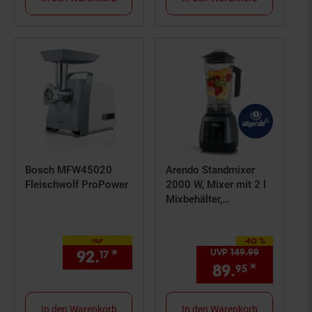
Bosch MFW45020
Arendo Standmixer
Fleischwolf ProPower
2000 W, Mixer mit 2 l
Mixbehälter,
Touchpanel, 24.000
U/min, Timer, 5
nur
-40 %
Programme
Sie Sparen 40 Prozent,
92.
*
nur 92,
€ Sternchen Fußno
UVP
149.
99
UVP : 149,
9
17
17
89.
*
Aktuell
95
In den Warenkorb
In den Warenkorb