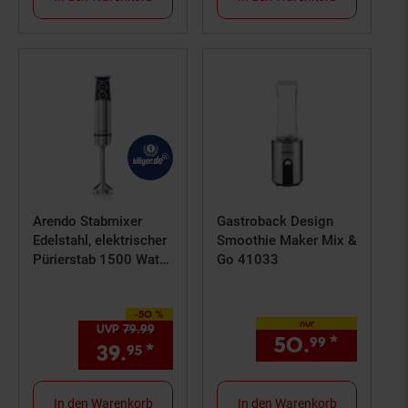
Arendo Stabmixer
Gastroback Design
Edelstahl, elektrischer
Smoothie Maker Mix &
Pürierstab 1500 Watt,
Go 41033
stufenlose
Geschwindigkeit,
-50 %
Turbotaste, Rührstab
Sie Sparen 50 Prozent,
nur
UVP
79.
99
UVP : 79,
99
€
für Babynahrung,
50.
*
nur 50
99
39.
*
Aktueller Preis: 39,
€ Ste
95
95
Suppe, Smoothie
In den Warenkorb
In den Warenkorb