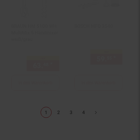
BRAUN HM 5100 WH
BOSCH MFQ 3540
MultiMix 5 Handmixer
weiß/grau
nur
59.
*
nur 59,
55
nur
63.
*
nur 63,
€ Sternchen Fußno
48
48
In den Warenkorb
In den Warenkorb
1
2
3
4