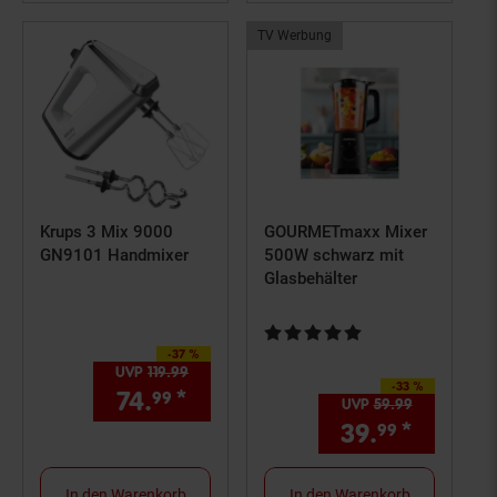
TV Werbung
Krups 3 Mix 9000
GOURMETmaxx Mixer
GN9101 Handmixer
500W schwarz mit
Glasbehälter
Kundenbewertung: 5 von 5 Ster
-37 %
Sie Sparen 37 Prozent,
UVP
119.
99
UVP : 119,
99
€
-33 %
Sie Sparen 33 Prozent,
74.
*
Aktueller Preis: 74,
€ Ste
99
99
UVP
59.
99
UVP : 59,
9
39.
*
Aktuell
99
In den Warenkorb
In den Warenkorb