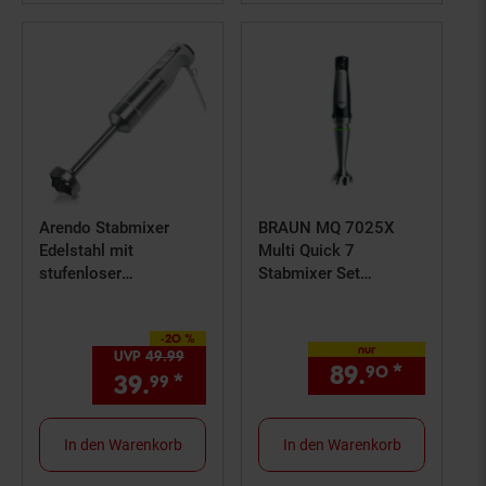
Arendo Stabmixer
BRAUN MQ 7025X
Edelstahl mit
Multi Quick 7
stufenloser
Stabmixer Set
Geschwindigkeitsregel
Edelstahl/schwarz
ung MANO Pürierstab
-20 %
- Weiß
Sie Sparen 20 Prozent,
nur
UVP
49.
99
UVP : 49,
99
€
89.
*
nur 89,
90
39.
*
Aktueller Preis: 39,
€ Ste
99
99
In den Warenkorb
In den Warenkorb