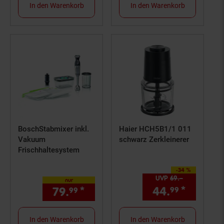
In den Warenkorb
In den Warenkorb
BoschStabmixer inkl.
Haier HCH5B1/1 011
Vakuum
schwarz Zerkleinerer
Frischhaltesystem
-34 %
Sie Sparen 34 Prozent,
UVP
69.–
UVP : 69,–€
nur
44.
*
Aktuell
79.
*
nur 79,
€ Sternchen Fußno
99
99
99
In den Warenkorb
In den Warenkorb