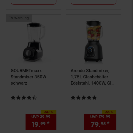
TV Werbung
GOURMETmaxx
Arendo Standmixer,
Standmixer 350W
1,75L Glasbehälter
schwarz
Edelstahl, 1400W, Glas
Smoothie Maker /
Mixer Ice Crush
Kundenbewertung: 4,36 von 5 Sternen
Kundenbewertung: 5 von 5 Ster
Funktion Milchshaker,
Grau/Schwarz
-50 %
-55 %
Sie Sparen 50 Prozent,
Sie Sparen 55 Prozent,
UVP
39.
99
UVP : 39,
99
€
UVP
179.
99
UVP : 179,
9
19.
*
Aktueller Preis: 19,
79.
*
Aktuell
€ Ster
99
95
99