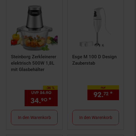
Steinborg Zerkleinerer
Esge M 100 D Design
elektrisch 500W 1,8L
Zauberstab
mit Glasbehälter
nur
-36 %
Sie Sparen 36 Prozent,
UVP
54.
90
UVP : 54,
90
€
92.
*
nur 92,
72
34.
*
Aktueller Preis: 34,
€ Ste
90
90
In den Warenkorb
In den Warenkorb