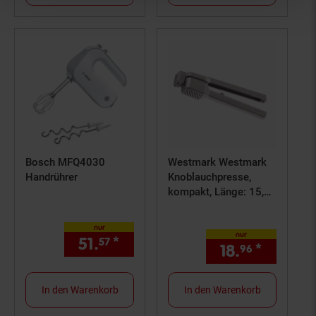
Bosch MFQ4030
Westmark Westmark
Handrührer
Knoblauchpresse,
kompakt, Länge: 15,2
cm, Aluminium,
nur
nur
51.
*
nur 51,
€ Sternchen Fußno
57
57
18.
*
nur 18,
96
In den Warenkorb
In den Warenkorb