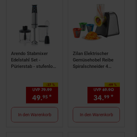
Arendo Stabmixer
Zilan Elektrischer
Edelstahl Set -
Gemüsehobel Reibe
Pürierstab - stufenlose
Spiralschneider 4
Geschwindigkeit +
Aufsätze 200W
Turbotaste
-37 %
-49 %
Sie Sparen 37 Prozent,
Sie Sparen 49 Prozent,
UVP
79.
99
UVP : 79,
99
€
UVP
69.
90
UVP : 69,
9
49.
*
Aktueller Preis: 49,
34.
*
Aktuell
€ Ste
95
99
95
In den Warenkorb
In den Warenkorb