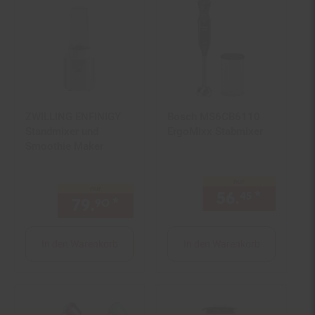
für Kartoffeln &
Gemüse
ZWILLING ENFINIGY
Bosch MS6CB6110
Standmixer und
ErgoMixx Stabmixer
Smoothie Maker
nur
nur
56.
*
nur 56,
45
79.
*
nur 79,
€ Sternchen Fußn
90
90
In den Warenkorb
In den Warenkorb