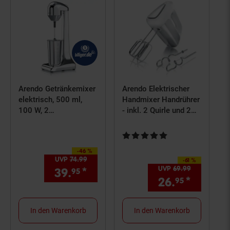
Arendo Getränkemixer
Arendo Elektrischer
elektrisch, 500 ml,
Handmixer Handrührer
100 W, 2
- inkl. 2 Quirle und 2
Geschwindigkeitsstufe
Knethaken aus
n, für Protein Drinks
Edelstahl -
Kundenbewertung: 5 von 5 Ster
Smoothies Eischnee
Handrührgerät -
-46 %
Sie Sparen 46 Prozent,
Cocktails, Silber
Hakenentriegelung -
UVP
74.
99
UVP : 74,
99
€
-61 %
Sie Sparen 61 Prozent,
Turbotaste
UVP
69.
99
UVP : 69,
9
39.
*
Aktueller Preis: 39,
€ Ste
95
95
26.
*
Aktuell
95
In den Warenkorb
In den Warenkorb