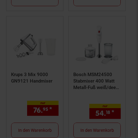
Krups 3 Mix 9000
Bosch MSM24500
GN9121 Handmixer
Stabmixer 400 Watt
Metall-Fuß weiß/deep
red
nur
nur
76.
*
nur 76,
€ Sternchen Fußno
95
95
54.
*
nur 54,
18
In den Warenkorb
In den Warenkorb