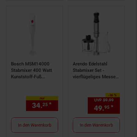
Bosch MSM14000
Arendo Edelstahl
Stabmixer 400 Watt
Stabmixer Set -
Kunststoff-Fuß
vierflügeliges Messer -
weiß/deep red
Pürierstab - Variabler
Geschwindigkeitsregle
-16 %
r
Sie Sparen 16 Prozent,
nur
UVP
59.
99
UVP : 59,
9
34.
*
nur 34,
€ Sternchen Fußno
25
25
49.
*
Aktuell
95
In den Warenkorb
In den Warenkorb