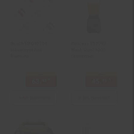
Bosch MFQ40304
Princess 212092
Handrührer Red
Black Steel 1000
Diamond
Standmixer
nur
nur
63.
*
nur 63,
€ Sternchen Fußno
45.
*
nur 45,
45
45
96
In den Warenkorb
In den Warenkorb