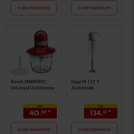
In den Warenkorb
In den Warenkorb
Bosch MMR08R2
Esge M 122 S
Universal-Zerkleinerer
Zauberstab
nur
nur
40.
*
nur 40,
€ Sternchen Fußn
134.
*
nur 134
82
82
61
In den Warenkorb
In den Warenkorb