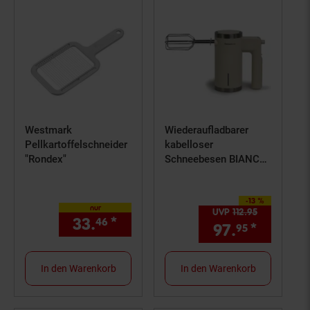
Akku, USB-Ladekabel,
Schwarz)
Westmark
Wiederaufladbarer
Pellkartoffelschneider
kabelloser
"Rondex"
Schneebesen BIANCA
mit Edelstahlbesen
-13 %
Sie Sparen 13 Prozent,
nur
UVP
112.
95
UVP : 112,
9
33.
*
nur 33,
€ Sternchen Fußno
46
46
97.
*
Aktuell
95
In den Warenkorb
In den Warenkorb