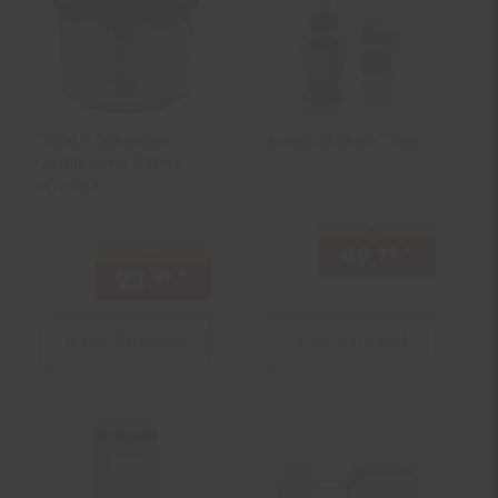
Tefal 5 Sekunden
Arzum Shake n´ Take
Zerkleinerer 900ml
K13204
nur
49.
*
nur 49,
99
nur
23.
*
nur 23,
€ Sternchen Fußno
99
99
In den Warenkorb
In den Warenkorb