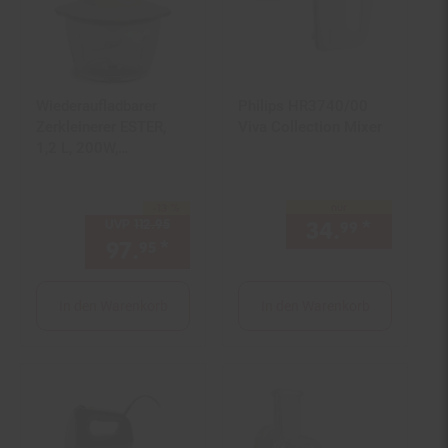
Wiederaufladbarer
Philips HR3740/00
Zerkleinerer ESTER,
Viva Collection Mixer
1,2 L, 200W,
Zweischichtklingen
nur
-13 %
Sie Sparen 13 Prozent,
UVP
112.
95
UVP : 112,
95
€
34.
*
nur 34,
99
97.
*
Aktueller Preis: 97,
€ Ste
95
95
In den Warenkorb
In den Warenkorb