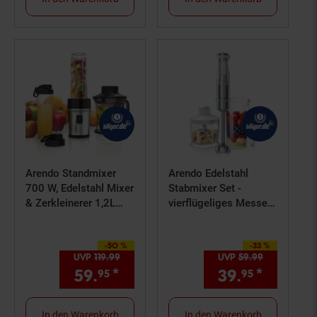
Arendo Standmixer
Arendo Edelstahl
700 W, Edelstahl Mixer
Stabmixer Set -
& Zerkleinerer 1,2L
vierflügeliges Messer -
2IN1 inkl. 2x
Pürierstab - Variabler
Mixbehälter je 0,57L
Geschwindigkeitsregle
-50 %
-33 %
Sie Sparen 50 Prozent,
r + Turbotaste
Sie Sparen 33 Prozent,
UVP
119.
99
UVP : 119,
99
€
UVP
59.
99
UVP : 59,
9
59.
*
Aktueller Preis: 59,
39.
*
Aktuell
€ Ste
95
95
95
In den Warenkorb
In den Warenkorb