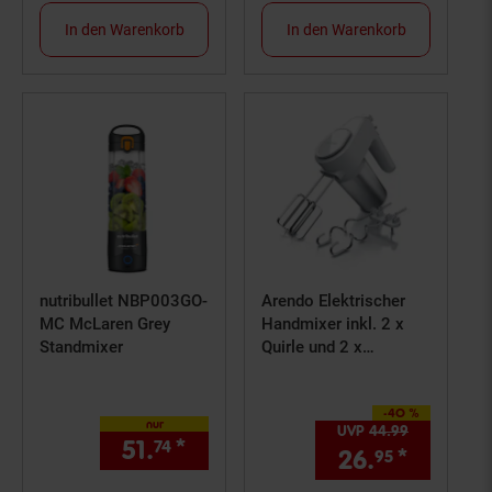
In den Warenkorb
In den Warenkorb
nutribullet NBP003GO-
Arendo Elektrischer
MC McLaren Grey
Handmixer inkl. 2 x
Standmixer
Quirle und 2 x
Knethaken aus
Edelstahl
-40 %
Sie Sparen 40 Prozent,
nur
UVP
44.
99
UVP : 44,
9
51.
*
nur 51,
€ Sternchen Fußno
74
74
26.
*
Aktuell
95