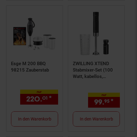
Esge M 200 BBQ
ZWILLING XTEND
98215 Zauberstab
Stabmixer-Set (100
Watt, kabellos,
batteriebetrieben, 3
Geschwindigkeitsstufe
nur
nur
n, Soft-Start-Funktion,
220.
*
nur 220,
€ Sternchen Fuß
01
01
99.
*
nur 99,
95
Winglet-Klinge, 600-
ml-Mixbecher aus
Kunststoff,
In den Warenkorb
In den Warenkorb
Ladestation mit
Powerbank-Funktion,
12V Lithium-Ionen-