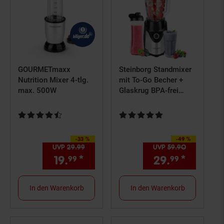
GOURMETmaxx
Steinborg Standmixer
Nutrition Mixer 4-tlg.
mit To-Go Becher +
max. 500W
Glaskrug BPA-frei
500W
Kundenbewertung: 4,6 von 5 Sternen
Kundenbewertung: 4,8 von 5 St
-33 %
-49 %
Sie Sparen 33 Prozent,
Sie Sparen 49 Prozent,
UVP
29.
99
UVP : 29,
99
€
UVP
59.
90
UVP : 59,
9
19.
*
Aktueller Preis: 19,
29.
*
Aktuell
€ Ster
99
99
99
In den Warenkorb
In den Warenkorb