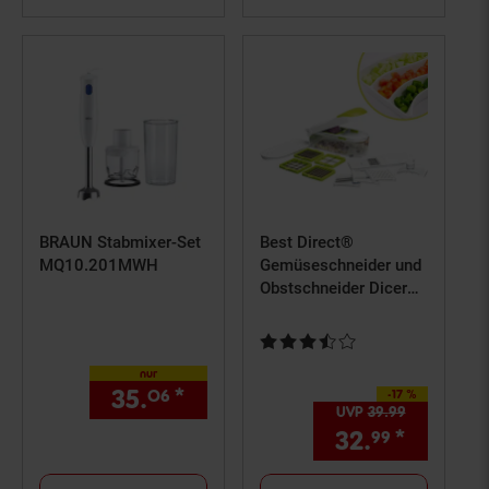
BRAUN Stabmixer-Set
Best Direct®
MQ10.201MWH
Gemüseschneider und
Obstschneider Dicer
Express
Kundenbewertung: 3,67 von 5 S
nur
35.
*
nur 35,
€ Sternchen Fußn
06
06
-17 %
Sie Sparen 17 Prozent,
UVP
39.
99
UVP : 39,
9
32.
*
Aktuell
99