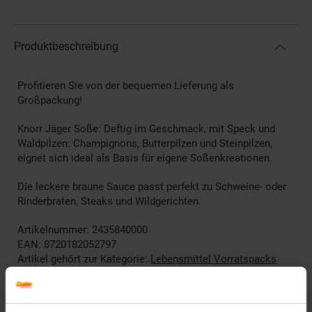
Produktbeschreibung
Profitieren Sie von der bequemen Lieferung als
Großpackung!
Knorr Jäger Soße: Deftig im Geschmack, mit Speck und
Waldpilzen: Champignons, Butterpilzen und Steinpilzen,
eignet sich ideal als Basis für eigene Soßenkreationen.
Die leckere braune Sauce passt perfekt zu Schweine- oder
Rinderbraten, Steaks und Wildgerichten.
Artikelnummer: 2435840000
EAN: 8720182052797
Artikel gehört zur Kategorie:
Lebensmittel Vorratspacks