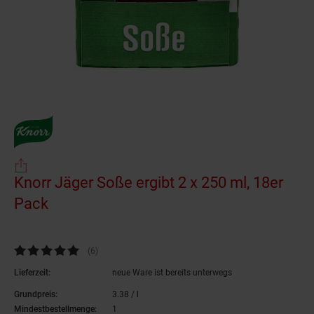
Knorr Jäger Soße ergibt 2 x 250 ml, 18er
Pack
(Produkt aktuell ausverkauft)
Kundenbewertung: 4,83 von 5 Sternen
(6
Kundenbewertungen
)
Lieferzeit:
neue Ware ist bereits unterwegs
Grundpreis:
3.
38
/ l
3,
38
€ pro Liter
Mindestbestellmenge:
1