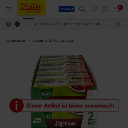
Payback
Prospekte
0
Arti
Menü
Suchfeld einblenden
Filiale finden
Warenkorb
PAYBACK °Punkte sammeln & einlösen
Lebensmittel
Lebensmittel Vorratspacks
Knorr Jäger Soße ergibt 2 x 25