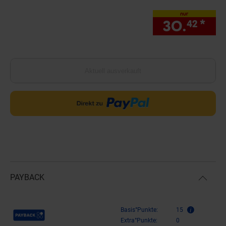
nur
30.
*
nu
42
Aktuell ausverkauft
PAYBACK
Payback Punkte
Basis°Punkte:
15
Extra°Punkte:
0