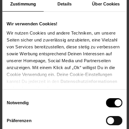
Zustimmung
Details
Über Cookies
Kennzeichnung
Wir verwenden Cookies!
Bewertungen
Wir nutzen Cookies und andere Techniken, um unsere
Seiten sicher und zuverlässig anzubieten, eine Vielzahl
Versandinformationen
von Services bereitzustellen, diese stetig zu verbessern
sowie Werbung entsprechend Deinen Interessen auf
Herstellerinformationen
unserer Homepage, Social Media und Partnerseiten
anzuzeigen. Mit einem Klick auf „Ok“ willigst Du in die
Cookie Verwendung ein. Deine Cookie-Einstellungen
kannst Du jederzeit in den
Datenschutzinformationen
Fußzeile
Weitere Online-Angebote
ändern bzw. widerrufen.
Einwilligungsauswahl
Netto Reisen
TV-Shop
Weinwelt
Notwendig
Präferenzen