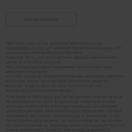
Vertrag widerrufen
*Alle Preise in Euro (€) inkl. gesetzlicher Mehrwertsteuer, zzgl.
Fußnoten
Versandkosten
und zzgl. evtl. anfallender Versandkostenzuschläge. UVP:
Unverbindliche Preisempfehlung des Herstellers.
Preise (inkl. MwSt.) und Verkaufseinheiten (Stückzahl/Mengeneinheit)
können im Online-Shop abweichen.
Statt- und durchgestrichene Preise beziehen sich auf unseren zuvor
geforderten Verkaufspreis.
Alle Artikel solange der Vorrat reicht! Änderungen und Irrtümer vorbehalten.
Abbildungen ähnlich. Die abgebildeten Artikel können wegen des
begrenzten Angebots schon am ersten Tag ausverkauft sein.
Abgabe nur in haushaltsüblichen Mengen!
**15€ Rabatt im Netto Online-Shop auf das komplette Sortiment ab einem
Mindestbestellwert von 200 €. Ausgenommen: Kategorie Multimedia,
Gutscheine, Bücher und Pre- & Anfangsmilchnahrung sowie gesondert
gekennzeichnete Artikel. Keine Anrechnung auf Versandkosten und Filial-
Abholservices. Der Gutschein wird nur einmalig an Neuanmelder für den
Online-Shop-Newsletter versendet. Nur online einlösbar. Nur ein Gutschein
pro Person und Bestellung. Restbeträge werden nicht ausgezahlt. Nicht mit
anderen Aktionsvorteilen (PAYBACK oder sonstige Shop-Aktionen)
kombinierbar.