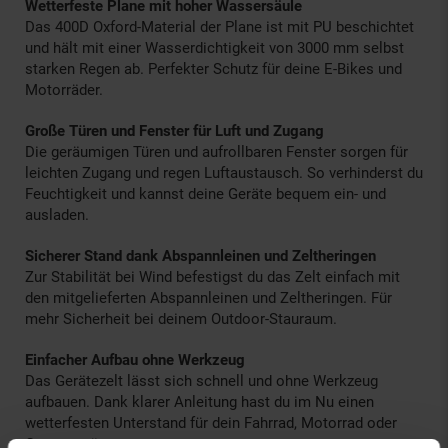
Wetterfeste Plane mit hoher Wassersäule
Das 400D Oxford-Material der Plane ist mit PU beschichtet
und hält mit einer Wasserdichtigkeit von 3000 mm selbst
starken Regen ab. Perfekter Schutz für deine E-Bikes und
Motorräder.
Große Türen und Fenster für Luft und Zugang
Die geräumigen Türen und aufrollbaren Fenster sorgen für
leichten Zugang und regen Luftaustausch. So verhinderst du
Feuchtigkeit und kannst deine Geräte bequem ein- und
ausladen.
Sicherer Stand dank Abspannleinen und Zeltheringen
Zur Stabilität bei Wind befestigst du das Zelt einfach mit
den mitgelieferten Abspannleinen und Zeltheringen. Für
mehr Sicherheit bei deinem Outdoor-Stauraum.
Einfacher Aufbau ohne Werkzeug
Das Gerätezelt lässt sich schnell und ohne Werkzeug
aufbauen. Dank klarer Anleitung hast du im Nu einen
wetterfesten Unterstand für dein Fahrrad, Motorrad oder
Gartengerät.