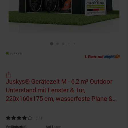
Juskys® Gerätezelt M - 6,2 m³ Outdoor
Unterstand mit Fenster & Tür,
220x160x175 cm, wasserfeste Plane &
Metallrahmenkonstruktion, Schutz im
Außenbereich
Kundenbewertung: 4 von 5 Sternen
(11
Kundenbewertungen
)
Verfügbarkeit:
Auf Lager