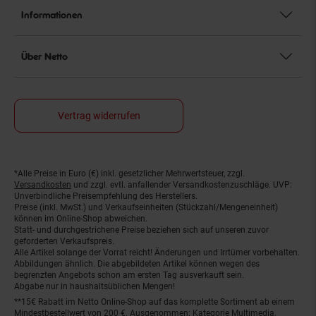
Informationen
Über Netto
Vertrag widerrufen
*Alle Preise in Euro (€) inkl. gesetzlicher Mehrwertsteuer, zzgl.
Fußnoten
Versandkosten
und zzgl. evtl. anfallender Versandkostenzuschläge. UVP:
Unverbindliche Preisempfehlung des Herstellers.
Preise (inkl. MwSt.) und Verkaufseinheiten (Stückzahl/Mengeneinheit)
können im Online-Shop abweichen.
Statt- und durchgestrichene Preise beziehen sich auf unseren zuvor
geforderten Verkaufspreis.
Alle Artikel solange der Vorrat reicht! Änderungen und Irrtümer vorbehalten.
Abbildungen ähnlich. Die abgebildeten Artikel können wegen des
begrenzten Angebots schon am ersten Tag ausverkauft sein.
Abgabe nur in haushaltsüblichen Mengen!
**15€ Rabatt im Netto Online-Shop auf das komplette Sortiment ab einem
Mindestbestellwert von 200 €. Ausgenommen: Kategorie Multimedia,