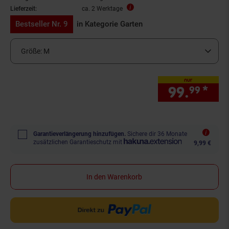
Lieferzeit:
ca. 2 Werktage
Bestseller Nr. 9
in Kategorie Garten
Größe:
M
nur
99.
*
nur
99
Garantieverlängerung hinzufügen.
Sichere dir 36 Monate
zusätzlichen Garantieschutz mit
9,99 €
In den Warenkorb