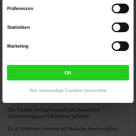
Hinweise:
Präferenzen
Bei extremem Unwetter eignet sich eine zusätzliche
Fixierung.
Texte und Bilder auf dieser Website können KI-
Statistiken
unterstützt erstellt worden sein und werden
redaktionell geprüft.
Marketing
Lieferumfang:
1 x Gerätezelt
4 x Abspannleine
OK
18 x Bungee-Seile
8 x Zeltheringe
1 x Montagematerial
Nur notwendige Cookies verwenden
1 x Anleitung
Das Produkt wird gut verpackt als Bausatz zur
Selbstmontage per Paketdienst geliefert.
Es ist leider kein Versand auf deutsche Inseln möglich.