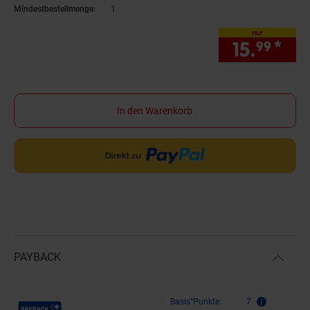
Mindestbestellmenge:
1
nur
15.
*
nur
99
In den Warenkorb
PAYBACK
Payback Punkte
Basis°Punkte:
7