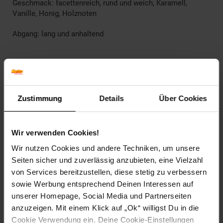
Geschmack: facettenreich, rund und weich, Karamell,
Vanille, Honig, Holznoten
Abgang: lang und anhaltend
Herkunftsland
USA
Sorte
Bourbon
Zustimmung
Details
Über Cookies
Artikelnummer: 2169259000
EAN: 0080686000389
Artikel gehört zur Kategorie:
Whisky
Wir verwenden Cookies!
Wir nutzen Cookies und andere Techniken, um unsere
Seiten sicher und zuverlässig anzubieten, eine Vielzahl
von Services bereitzustellen, diese stetig zu verbessern
Kennzeichnung
sowie Werbung entsprechend Deinen Interessen auf
unserer Homepage, Social Media und Partnerseiten
Bewertungen
anzuzeigen. Mit einem Klick auf „Ok“ willigst Du in die
Cookie Verwendung ein. Deine Cookie-Einstellungen