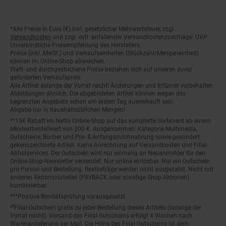
*Alle Preise in Euro (€) inkl. gesetzlicher Mehrwertsteuer, zzgl.
Fußnoten
Versandkosten
und zzgl. evtl. anfallender Versandkostenzuschläge. UVP:
Unverbindliche Preisempfehlung des Herstellers.
Preise (inkl. MwSt.) und Verkaufseinheiten (Stückzahl/Mengeneinheit)
können im Online-Shop abweichen.
Statt- und durchgestrichene Preise beziehen sich auf unseren zuvor
geforderten Verkaufspreis.
Alle Artikel solange der Vorrat reicht! Änderungen und Irrtümer vorbehalten.
Abbildungen ähnlich. Die abgebildeten Artikel können wegen des
begrenzten Angebots schon am ersten Tag ausverkauft sein.
Abgabe nur in haushaltsüblichen Mengen!
**15€ Rabatt im Netto Online-Shop auf das komplette Sortiment ab einem
Mindestbestellwert von 200 €. Ausgenommen: Kategorie Multimedia,
Gutscheine, Bücher und Pre- & Anfangsmilchnahrung sowie gesondert
gekennzeichnete Artikel. Keine Anrechnung auf Versandkosten und Filial-
Abholservices. Der Gutschein wird nur einmalig an Neuanmelder für den
Online-Shop-Newsletter versendet. Nur online einlösbar. Nur ein Gutschein
pro Person und Bestellung. Restbeträge werden nicht ausgezahlt. Nicht mit
anderen Aktionsvorteilen (PAYBACK oder sonstige Shop-Aktionen)
kombinierbar.
***Positive Bonitätsprüfung vorausgesetzt
²⁰Filial-Gutschein gratis zu jeder Bestellung dieses Artikels (solange der
Vorrat reicht). Versand des Filial-Gutscheins erfolgt 4 Wochen nach
Warenanlieferung per Mail. Die Höhe des Filial-Gutscheins ist dem