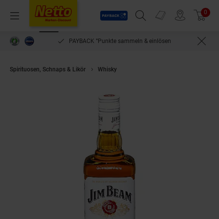
Payback
Prospekte
0
Arti
Menü
Suchfeld einblenden
Filiale finden
Warenkorb
PAYBACK °Punkte sammeln & einlösen
Spirituosen, Schnaps & Likör
Whisky
Jim Beam Kentucky Straight Bourb