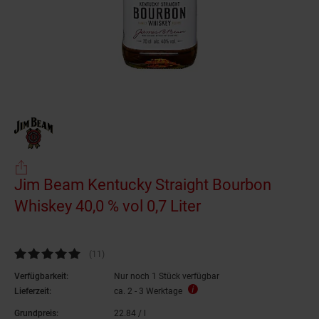
Jim Beam Kentucky Straight Bourbon
Whiskey 40,0 % vol 0,7 Liter
Kundenbewertung: 4,82 von 5 Sternen
(11
Kundenbewertungen
)
Verfügbarkeit:
Nur noch 1 Stück verfügbar
Lieferzeit:
ca. 2 - 3 Werktage
Grundpreis:
22.
84
/ l
22,
84
€ pro Liter