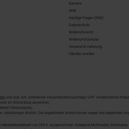
Karriere
AGB
Häufige Fragen (FAQ)
Datenschutz
Widerrufsrecht
Widerrufsformular
Versand & Lieferung
Händler werden
ten
und zzgl. evtl. anfallender Versandkostenzuschläge. UVP: Unverbindliche Preis
önnen im Online-Shop abweichen.
derten Verkaufspreis.
lten. Abbildungen ähnlich. Die abgebildeten Artikel können wegen des begrenzten A
em Mindestbestellwert von 200 €. Ausgenommen: Kategorie Multimedia, Gutscheine