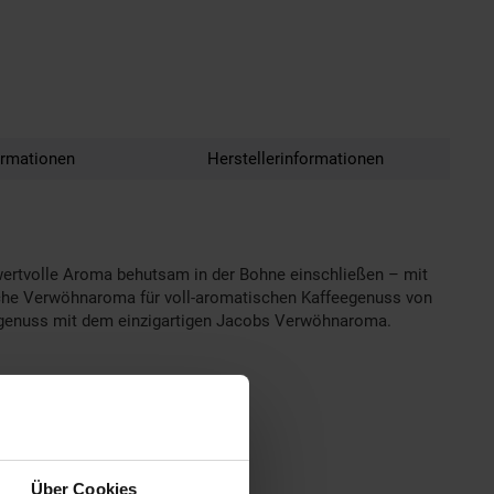
ormationen
Herstellerinformationen
wertvolle Aroma behutsam in der Bohne einschließen – mit
iche Verwöhnaroma für voll-aromatischen Kaffeegenuss von
feegenuss mit dem einzigartigen Jacobs Verwöhnaroma.
Über Cookies