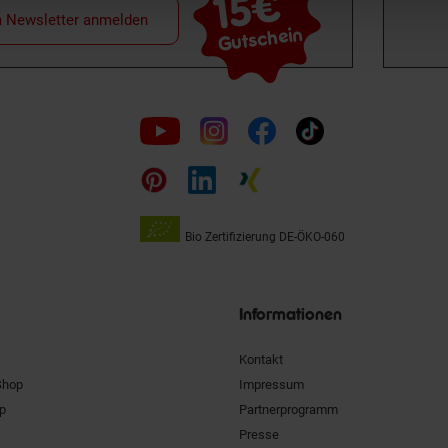
15€
**
m Newsletter anmelden
Gutschein
Folge
uns
auf
Bio Zertifizierung
DE-ÖKO-060
Unsere
Siegel
Informationen
Kontakt
Shop
Impressum
pp
Partnerprogramm
Presse