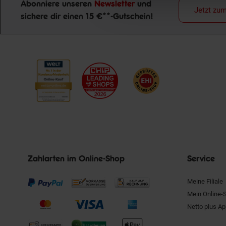
Abonniere unseren
Newsletter
und
Jetzt zu
sichere dir einen 15 €**-Gutschein!
Newsletter Anmeldung
Zahlarten im Online-Shop
Service
Meine Filiale
Mein Online-
Netto plus A