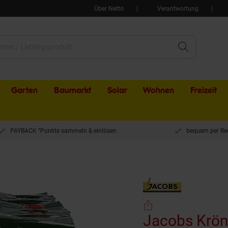
Über Netto
Verantwortung
Garten
Baumarkt
Solar
Wohnen
Freizeit
PAYBACK °Punkte sammeln & einlösen
bequem per Re
 Aroma-Bohnen ganze Bohnen 500 g, 12er Pack
Jacobs Krö