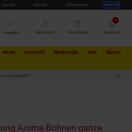
Karriere
Kontakt
Unternehmen
0
Artikel
Mein Konto
Filiale finden
Warenkorb
Prospekte
Mode
Haushalt
Multimedia
Sale
Externer Li
Reisen
chnung bezahlen***
nung Aroma-Bohnen ganze