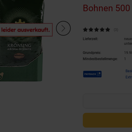
Bohnen 500 
Kundenbewertung: 5 von 5 Ste
(3
Kundenb
)
Lieferzeit:
neue 
unte
Grundpreis:
19.
9
Mindestbestellmenge:
1
Payback Punkte
Bas
Ext