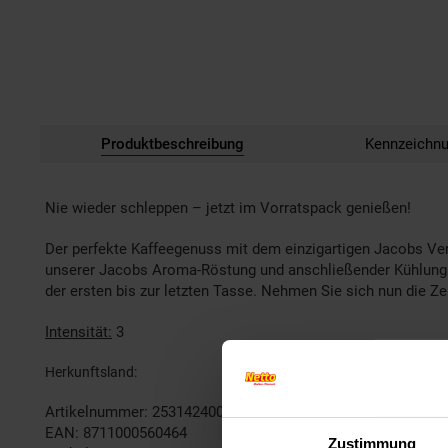
Produktbeschreibung
Kennzeichn
Nie wieder schleppen – jetzt im Vorratspack genießen!
Der perfekte Kaffeegenuss mit dem einzigartigen Jacobs Ve
unserer Jacobs Aroma-Röstung und anschließender Kühlung 
der ersten bis zur letzten Tasse. Nehmen Sie sich nun die 
Intensität:
3
Herkunftsland
Deutschlan
Artikelnummer: 2531424000
EAN: 8711000560464
Zustimmung