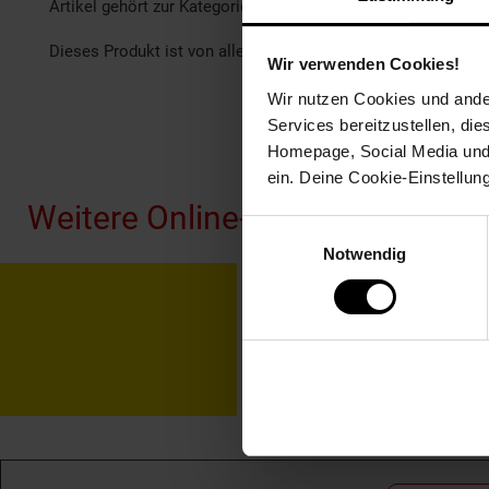
Artikel gehört zur Kategorie:
Kaffee
Dieses Produkt ist von allen Gutscheinaktionen ausgeschlo
Wir verwenden Cookies!
Wir nutzen Cookies und ander
Services bereitzustellen, di
Fußzeile
Homepage, Social Media und P
ein. Deine Cookie-Einstellun
Weitere Online-Angebote
Einwilligungsauswahl
Notwendig
Netto Reisen
TV-