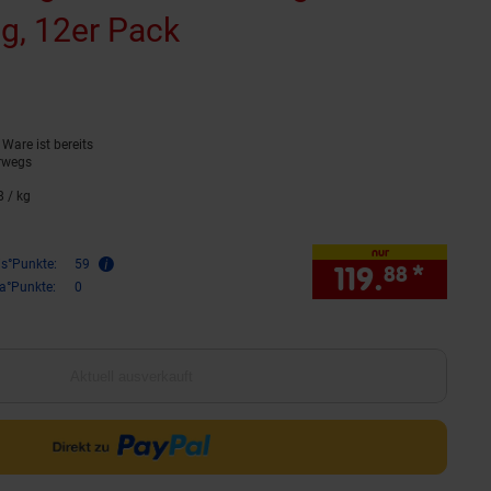
g, 12er Pack
(Produkt aktuell ausv
rnen
ewertungen
Ware ist bereits
rwegs
8
/ kg
19,
98
€ pro Kilogramm
nur
is°Punkte:
59
119.
*
nur 1
88
ra°Punkte:
0
Aktuell ausverkauft