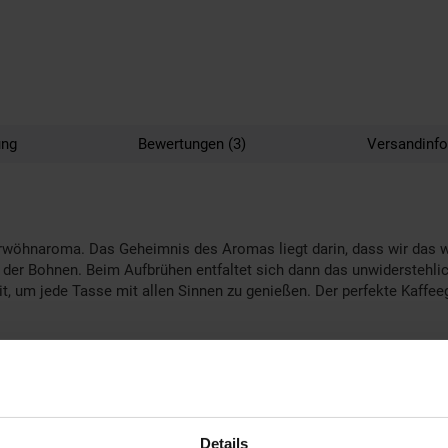
ung
Bewertungen (3)
Versandinf
rwöhnaroma. Das Geheimnis des Aromas liegt darin, dass wir das 
der Bohnen. Beim Aufbrühen entfaltet sich dann das unwiderstehl
Zeit, um jede Tasse mit allen Sinnen zu genießen. Der perfekte Kaf
d
Details