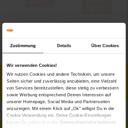
19.
*
nur 19,
€ Sternchen Fußno
80
80
statt
29.
94
Alter Preis:
9.
*
Aktuelle
99
In den Warenkorb
In den Warenkorb
Zustimmung
Details
Über Cookies
Wir verwenden Cookies!
Filial-Angebote
Wir nutzen Cookies und andere Techniken, um unsere
Fenste
Seiten sicher und zuverlässig anzubieten, eine Vielzahl
von Services bereitzustellen, diese stetig zu verbessern
gültig von Montag, 10.08.26 - Samstag, 15.08.26
sowie Werbung entsprechend Deinen Interessen auf
unserer Homepage, Social Media und Partnerseiten
Super
anzuzeigen. Mit einem Klick auf „Ok“ willigst Du in die
Knüller der Woche
Wochenende
Cookie Verwendung ein. Deine Cookie-Einstellungen
kannst Du jederzeit in den
Datenschutzinformationen