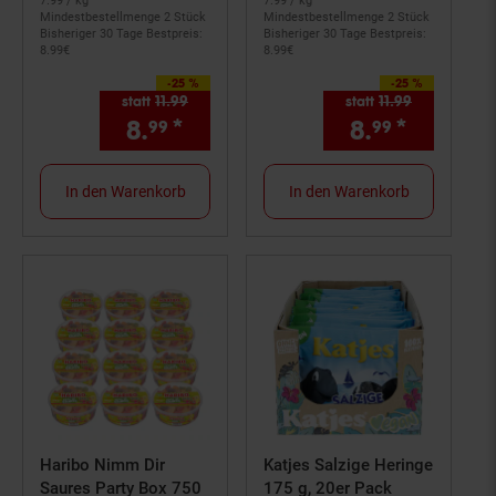
7.
99
/ kg
7.
99
/ kg
Mindestbestellmenge 2 Stück
Mindestbestellmenge 2 Stück
Bisheriger 30 Tage Bestpreis:
Bisheriger 30 Tage Bestpreis:
8.
99
€
8.
99
€
-25 %
-25 %
Sie Sparen 25 Prozent,
Sie Sparen 25 Prozent,
statt
11.
99
Alter Preis: 11,
99
€
statt
11.
99
Alter Preis: 
8.
*
Aktueller Preis: 8,
8.
*
Aktuelle
€ Stern
99
99
99
In den Warenkorb
In den Warenkorb
Haribo Nimm Dir
Katjes Salzige Heringe
Saures Party Box 750
175 g, 20er Pack