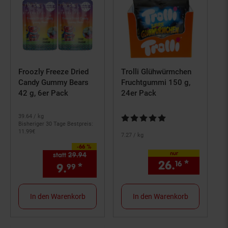
Froozly Freeze Dried
Trolli Glühwürmchen
Candy Gummy Bears
Fruchtgummi 150 g,
42 g, 6er Pack
24er Pack
39.
64
/ kg
Kundenbewertung: 5 von 5 Ster
Bisheriger 30 Tage Bestpreis:
11.
99
€
7.
27
/ kg
-66 %
Sie Sparen 66 Prozent,
nur
statt
29.
94
Alter Preis: 29,
94
€
26.
*
nur 26,
16
9.
*
Aktueller Preis: 9,
€ Stern
99
99
In den Warenkorb
In den Warenkorb