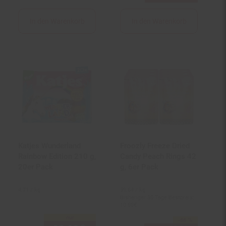
In den Warenkorb
In den Warenkorb
Katjes Wunderland
Froozly Freeze Dried
Rainbow Edition 210 g,
Candy Peach Rings 42
20er Pack
g, 6er Pack
4.
71
/ kg
39.
64
/ kg
Bisheriger 30 Tage Bestpreis:
10.
99
€
nur
-66 %
Sie Sparen 66 Prozent,