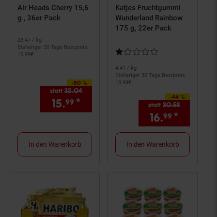
Air Heads Cherry 15,6
Katjes Fruchtgummi
g , 36er Pack
Wunderland Rainbow
175 g, 22er Pack
28.
47
/ kg
Bisheriger 30 Tage Bestpreis:
Kundenbewertung: 1 von 5 Ster
15.
99
€
4.
41
/ kg
Bisheriger 30 Tage Bestpreis:
-50 %
18.
99
€
Sie Sparen 50 Prozent,
statt
32.
04
Alter Preis: 32,
04
€
-44 %
Sie Sparen 44 Prozent,
15.
*
Aktueller Preis: 15,
€ Ster
99
99
statt
30.
58
Alter Preis:
16.
*
Aktuelle
99
In den Warenkorb
In den Warenkorb