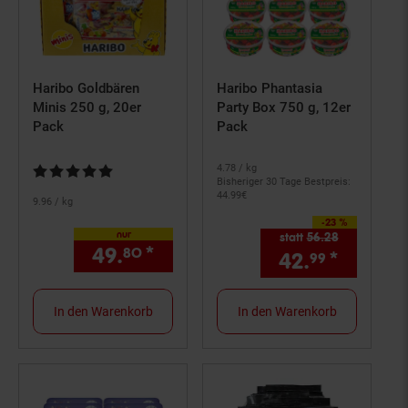
Haribo Goldbären
Haribo Phantasia
Minis 250 g, 20er
Party Box 750 g, 12er
Pack
Pack
Kundenbewertung: 4,93 von 5 Sternen
4.
78
/ kg
Bisheriger 30 Tage Bestpreis:
44.
99
€
9.
96
/ kg
-23 %
Sie Sparen 23 Prozent,
nur
statt
56.
28
Alter Preis: 
49.
*
nur 49,
€ Sternchen Fußn
80
80
42.
*
Aktuell
99
In den Warenkorb
In den Warenkorb