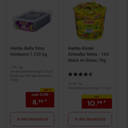
Haribo Balla Stixx
Haribo Kinder
Himbeere 1,125 kg
Schnuller Minis - 100
Stück im Eimer, 1kg
7.
99
/ kg
Mindestbestellmenge 2 Stück
Kundenbewertung: 4,72 von 5 S
Bisheriger 30 Tage Bestpreis:
8.
99
€
10.
99
/ kg
Mindestbestellmenge 2 Stück
-25 %
Sie Sparen 25 Prozent,
statt
11.
99
Alter Preis: 11,
99
€
nur
8.
*
Aktueller Preis: 8,
€ Stern
99
99
10.
*
nur 10,
99
In den Warenkorb
In den Warenkorb