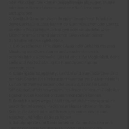
oder bunte Streusel dienen, um deine Backkreationen
aufzupeppen.
Cocktail-Garnitur:
Wenn du einen besonderen Touch für
deine Cocktails suchst, kannst du Gummibärchen oder Lakritz
an einem Cocktailspieß befestigen oder sie als dekorative
Elemente am Glasrand platzieren. Dies verleiht deinen
Getränken eine verspielte Note.
DIY-Geschenke:
Fülle kleine Gläser oder Behälter mit einer
Mischung aus Gummibären und verschenke sie als
personalisierte Geschenke. Das ist eine süße Möglichkeit, deine
Liebe und Wertschätzung für Freunde und Familie
auszudrücken.
Kindergeburtstagsparty:
Lakritze und Gummibärchen sind
perfekte Snacks für Kindergeburtstagspartys. Du kannst sie in
kleinen Tütchen verpacken oder sie als Zutaten für bunte
Süßigkeitenbuffets verwenden, bei denen die kleinen Gäste ihre
eigenen süßen Kreationen zusammenstellen können.
Snack für unterwegs:
Lakritz eignet sich hervorragend als
Snack für unterwegs. Packe sie in kleine Portionen für die
Schule, die Arbeit oder auf Reisen, um immer etwas zum
Naschen und Teilen dabei zu haben.
Schulprojekte und Bastelarbeiten:
Gummibärchen und
Lakritz können in Schulprojekten oder Bastelarbeiten
verwendet werden, um Modelle zu erstellen, Farben zu