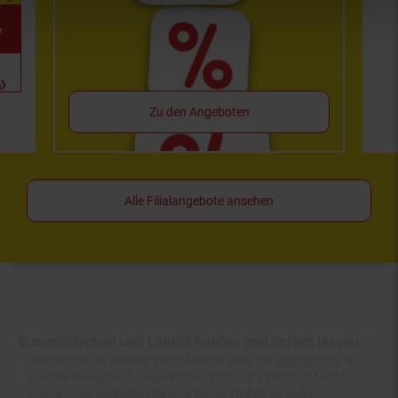
9
*
g)
Zu den Angeboten
Alle Filialangebote ansehen
Gummibärchen und Lakritz kaufen und liefern lassen
Willkommen in unserer verlockenden Welt der
Süßigkeiten
! In
unserer Kategorie für Gummibärchen und Lakritz im Netto-
Online Shop entdeckst du eine bunte Vielfalt an süßen
Köstlichkeiten, die alle deine Sinne ansprechen werden. Tauche