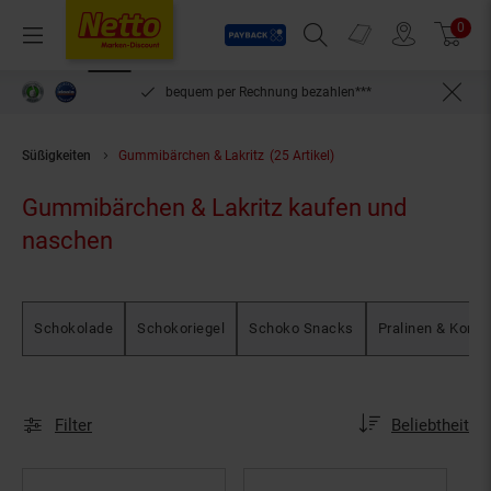
Payback
Prospekte
0
Arti
Menü
Suchfeld einblenden
Filiale finden
Warenkorb
inlösen
bequem per Rechnung bezahlen***
Süßigkeiten
Gummibärchen & Lakritz
(25 Artikel)
Gummibärchen & Lakritz kaufen und
naschen
Schokolade
Schokoriegel
Schoko Snacks
Pralinen & Konfe
Sortierung
Sortierung:
Filter
Beliebtheit