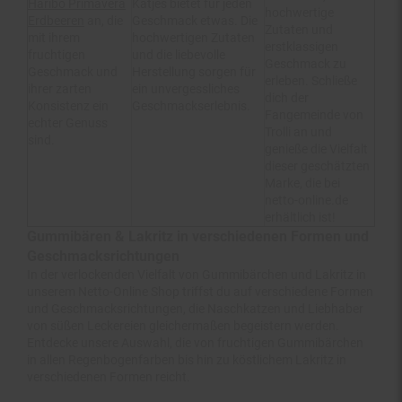
Erdbeeren
an, die
Geschmack etwas. Die
Zutaten und
mit ihrem
hochwertigen Zutaten
erstklassigen
fruchtigen
und die liebevolle
Geschmack zu
Geschmack und
Herstellung sorgen für
erleben. Schließe
ihrer zarten
ein unvergessliches
dich der
Konsistenz ein
Geschmackserlebnis.
Fangemeinde von
echter Genuss
Trolli an und
sind.
genieße die Vielfalt
dieser geschätzten
Marke, die bei
netto-online.de
erhältlich ist!
Gummibären & Lakritz in verschiedenen Formen und
Geschmacksrichtungen
In der verlockenden Vielfalt von Gummibärchen und Lakritz in
unserem Netto-Online Shop triffst du auf verschiedene Formen
und Geschmacksrichtungen, die Naschkatzen und Liebhaber
von süßen Leckereien gleichermaßen begeistern werden.
Entdecke unsere Auswahl, die von fruchtigen Gummibärchen
in allen Regenbogenfarben bis hin zu köstlichem Lakritz in
verschiedenen Formen reicht.
Probiere besondere Leckerbissen wie die
Katjes Family