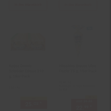
In den Warenkorb
In den Warenkorb
Katjes Dennis
Hitschies Brause Ufos
Schröder Edition 210
Frucht 75 g, 15er Pack
g, 18er Pack
20.
44
/ kg
Bisheriger 30 Tage Bestpreis:
6.
62
/ kg
26.
85
€
-14 %
Sie Sparen 14 Prozent,
nur
statt
26.
85
Alter Preis:
25.
*
nur 25,
€ Sternchen Fußn
02
02
22.
*
Aktuell
99