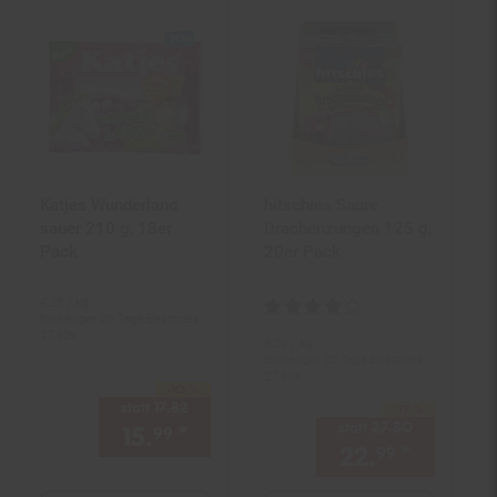
Katjes Wunderland
hitschies Saure
sauer 210 g, 18er
Drachenzungen 125 g,
Pack
20er Pack
4.
23
/ kg
Kundenbewertung: 4 von 5 Ster
Bisheriger 30 Tage Bestpreis:
17.
82
€
9.
20
/ kg
Bisheriger 30 Tage Bestpreis:
27.
80
€
-10 %
Sie Sparen 10 Prozent,
statt
17.
82
Alter Preis: 17,
82
€
-17 %
Sie Sparen 17 Prozent,
statt
27.
80
Alter Preis: 
15.
*
Aktueller Preis: 15,
€ Ster
99
99
22.
*
Aktuell
99