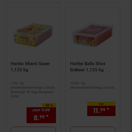
Haribo Miami Sauer
Haribo Balla Stixx
1,125 kg
Erdbeer 1,125 kg
7.
99
/ kg
10.
66
/ kg
Mindestbestellmenge 2 Stück
Mindestbestellmenge 2 Stück
Bisheriger 30 Tage Bestpreis:
8.
99
€
nur
-25 %
Sie Sparen 25 Prozent,
11.
*
nur 11,
99
9
statt
11.
99
Alter Preis: 11,
99
€
8.
*
Aktueller Preis: 8,
€ Stern
99
99