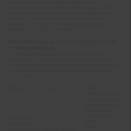
Lakritzsüßigkeiten haben einen intensiven, süßen und leicht
salzigen Geschmack, während andere eine mildere Süße
aufweisen. Lakritz ist in vielen Ländern beliebt und wird oft als
Nascherei oder als Zutat in verschiedenen Süßigkeiten,
Desserts und Getränken verwendet.
Verschiedene Lakritz- und Gummibärchen-Marken
im Netto-Online Shop
Im Netto-Online Shop wirst du eine Fülle verschiedener
Gummibärchen- und Lakritz-Marken finden, die sich durch
unverwechselbare Geschmacksnoten und Qualitätsstandards
auszeichnen. Bei diesen Marken ist für jeden Geschmack
etwas dabei.
Haribo
Katjes
Trolli
Begib dich auf eine
süße Reise mit den
unwiderstehlichen
Kreationen der
renommierten
Haribo ist eine
Marke Trolli, die du
beliebte Marke, die
ebenfalls in unserer
im Sortiment von
Entdecke auch die
Kategorie für
netto-online.de
unwiderstehlichen