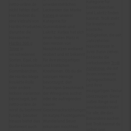
Gummibärchen
nicht fehlen darf.
Leckereien der Marke
und Lakritz finden
Hier findest du
Katjes
in unserer
kannst. Trolli steht
eine Vielzahl von
Kategorie für
für kreative und
Haribo-Produkten,
Gummibären und
köstliche
darunter die
Lakritz. Katjes hat sich
Süßigkeiten, die seit
klassischen
einen festen Platz in
Jahrzehnten
Haribo 300 g
den Herzen von
Naschkatzen in
Tüten
in
Naschkatzen weltweit
ihren Bann ziehen.
verschiedenen
erobert und ist bekannt
Entdecke die
Sorten. Egal, ob
für ihre einzigartigen
verlockenden
Trolli
du die klassischen
und köstlichen
Apfelringe
, die mit
Gummibärchen,
Kreationen. Ob du die
ihrem intensiven
die Haribo Mega
salzigen Heringe
Apfelgeschmack
Roulette Rolle
bevorzugst, den
und ihrer
oder andere
fruchtigen Geschmack
einzigartigen Textur
leckere Varianten
der Winegums suchst
überzeugen. Diese
bevorzugst, bei
oder die aufregenden
süßen Ringe sind
netto-online.de
sauren
eine beliebte Wahl
wirst du bestimmt
Geschmacksrichtungen
für alle, die das
fündig. Darüber
im Katjes Fruchtgummi
Besondere suchen.
hinaus bietet das
Wunderland Sauer
Mit Trolli kannst du
Sortiment auch
erkunden möchtest,
sicher sein,
Haribo Primavera
Katjes bietet für jeden
hochwertige