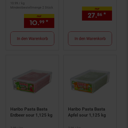
10.
99
/ kg
Mindestbestellmenge 2 Stück
nur
27.
*
nur 27,
86
nur
10.
*
nur 10,
€ Sternchen Fußn
99
99
In den Warenkorb
In den Warenkorb
Haribo Pasta Basta
Haribo Pasta Basta
Erdbeer sour 1,125 kg
Apfel sour 1,125 kg