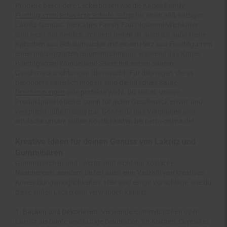
Fruchtgummi Schwarze Schafe Salzig
für einen süß-salzigen
Lakritz-Genuss. Die Katjes Family Fruchtgummi Milchkater
sind nicht nur niedlich, sondern bieten dir auch als süße kleine
Kätzchen aus Schaumzucker mit einem Herz aus Fruchtgummi
einen milchig-zarten Gaumenschmaus, während das Katjes
Fruchtgummi Wunderland Sauer mit seinen sauren
Geschmacksrichtungen überrascht. Für diejenigen, die es
besonders säuerlich mögen, sind die
hitschies Saure
Drachenzungen
eine perfekte Wahl. Du siehst, unsere
Produktpalette bietet somit für jeden Geschmack etwas und
verspricht süße Freude pur. Gönne dir das Vergnügen und
entdecke unsere süßen Köstlichkeiten bei netto-online.de!
Kreative Ideen für deinen Genuss von Lakritz und
Gummibären
Gummibärchen und Lakritz sind nicht nur köstliche
Naschereien, sondern bieten auch eine Vielzahl von kreativen
Anwendungsmöglichkeiten. Hier sind einige Vorschläge, wie du
diese süßen Leckereien verwenden kannst:
Backen und Dekorieren:
Verwende Gummibärchen oder
Lakritz als bunte und lustige Dekoration für Kuchen, Cupcakes
oder Plätzchen. Sie können beispielsweise als Augen, Muster