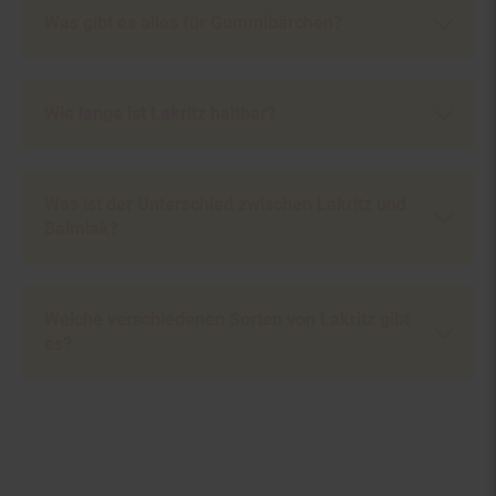
Was gibt es alles für Gummibärchen?
Wie lange ist Lakritz haltbar?
Was ist der Unterschied zwischen Lakritz und
Salmiak?
Welche verschiedenen Sorten von Lakritz gibt
es?
Fußzeile
Weitere Online-Angebote