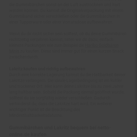
werden können. Du kannst die Originalverpackung mit einem
Gummiband sicher verschließen oder die Gummibärchen in
einer Tupperware oder einer Vorratsdose aufbewahren.
Wenn du dir nicht sicher sein solltest, ob du deine Gummibären
rechtzeitig verzehren kannst, raten wir dir dazu, einfach
kleinere Packungen wie zum Beispiel die
Haribo Goldbären
Minis
zu kaufen. Diese sind immer gut für einen kurzen Snack
zwischendurch.
Lakritz kaufen und richtig aufbewahren
Durch eine korrekte Lagerung kannst du die Haltbarkeit deiner
Lakritze verlängern. Die ideale Lagerbedingung ist ein kühler
und trockener Ort. Hier kann deine Lakritze bis zu zwei Jahre
lang haltbar sein. Sobald die Packung einmal geöffnet wurde,
solltest du sie sorgfältig wieder verschließen. Dadurch
verhinderst du, dass die Lakritze hart wird. Ein weiterer
wichtiger Punkt ist die Beachtung des
Mindesthaltbarkeitsdatums.
Gummibärchen und Lakritz bequem bei netto-
online.de kaufen
Möchtest du süße Leckereien wie Gummibärchen und Lakritz