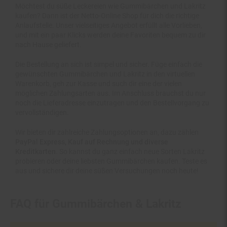
kaufen? Dann ist der Netto-Online Shop für dich die richtige
Anlaufstelle. Unser vielseitiges Angebot erfüllt alle Vorlieben,
und mit ein paar Klicks werden deine Favoriten bequem zu dir
nach Hause geliefert.
Die Bestellung an sich ist simpel und sicher. Füge einfach die
gewünschten Gummibärchen und Lakritz in den virtuellen
Warenkorb, geh zur Kasse und such dir eine der vielen
möglichen Zahlungsarten aus. Im Anschluss brauchst du nur
noch die Lieferadresse einzutragen und den Bestellvorgang zu
vervollständigen.
Wir bieten dir zahlreiche Zahlungsoptionen an, dazu zählen
PayPal Express, Kauf auf Rechnung und diverse
Kreditkarten
. So kannst du ganz einfach neue Sorten Lakritz
probieren oder deine liebsten Gummibärchen kaufen. Teste es
aus und sichere dir deine süßen Versuchungen noch heute!
FAQ für Gummibärchen & Lakritz