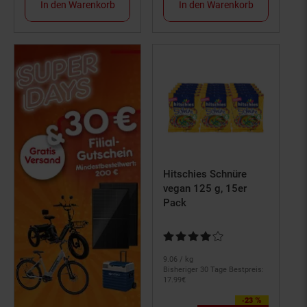
In den Warenkorb
In den Warenkorb
Hitschies Schnüre
vegan 125 g, 15er
Pack
Kundenbewertung: 4 von 5 Ster
9.
06
/ kg
Bisheriger 30 Tage Bestpreis:
17.
99
€
-23 %
Sie Sparen 23 Prozent,