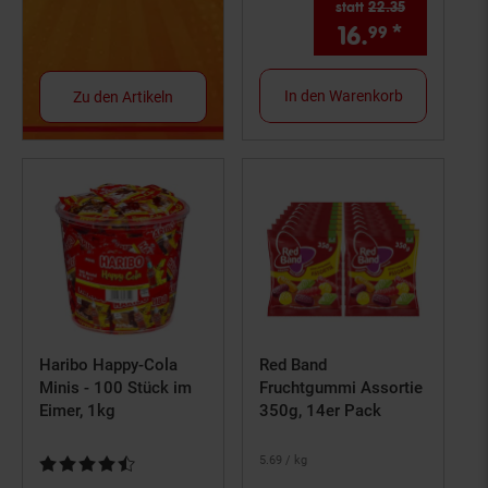
statt
22.
35
Alter Preis:
16.
*
Aktuelle
99
In den Warenkorb
Zu den Artikeln
Haribo Happy-Cola
Red Band
Minis - 100 Stück im
Fruchtgummi Assortie
Eimer, 1kg
350g, 14er Pack
Kundenbewertung: 4,74 von 5 Sternen
5.
69
/ kg