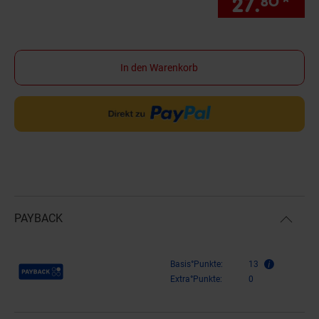
27.
*
nur
80
In den Warenkorb
PAYBACK
Payback Punkte
Basis°Punkte:
13
Extra°Punkte:
0