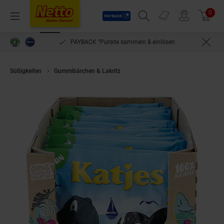
Payback
Prospekte
0
Arti
Menü
Suchfeld einblenden
Filiale finden
Warenkorb
PAYBACK °Punkte sammeln & einlösen
Süßigkeiten
Gummibärchen & Lakritz
Katjes Salzige Heringe 175 g, 20e