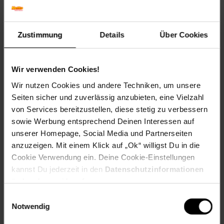
Artikel gehört zur Kategorie:
Gummibärchen & Lakritz
Dieses Produkt ist von allen Gutscheinaktionen
Zustimmung
Details
Über Cookies
ausgeschlossen.
Wir verwenden Cookies!
Kennzeichnung
Wir nutzen Cookies und andere Techniken, um unsere
Seiten sicher und zuverlässig anzubieten, eine Vielzahl
von Services bereitzustellen, diese stetig zu verbessern
Versandinformationen
sowie Werbung entsprechend Deinen Interessen auf
unserer Homepage, Social Media und Partnerseiten
Herstellerinformationen
anzuzeigen. Mit einem Klick auf „Ok“ willigst Du in die
Cookie Verwendung ein. Deine Cookie-Einstellungen
kannst Du jederzeit in den
Datenschutzinformationen
ändern bzw. widerrufen.
Einwilligungsauswahl
Fußzeile
Weitere Online-Angebote
Notwendig