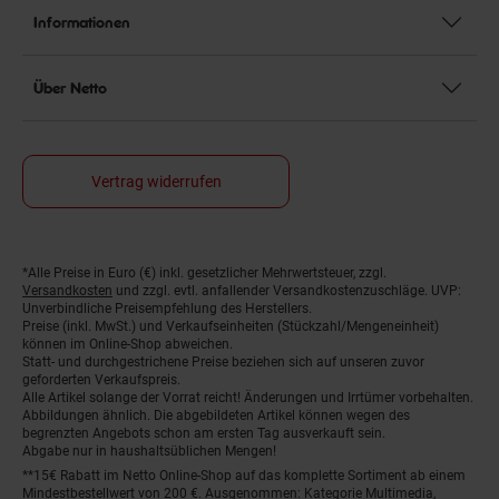
Informationen
Über Netto
Vertrag widerrufen
*Alle Preise in Euro (€) inkl. gesetzlicher Mehrwertsteuer, zzgl.
Fußnoten
Versandkosten
und zzgl. evtl. anfallender Versandkostenzuschläge. UVP:
Unverbindliche Preisempfehlung des Herstellers.
Preise (inkl. MwSt.) und Verkaufseinheiten (Stückzahl/Mengeneinheit)
können im Online-Shop abweichen.
Statt- und durchgestrichene Preise beziehen sich auf unseren zuvor
geforderten Verkaufspreis.
Alle Artikel solange der Vorrat reicht! Änderungen und Irrtümer vorbehalten.
Abbildungen ähnlich. Die abgebildeten Artikel können wegen des
begrenzten Angebots schon am ersten Tag ausverkauft sein.
Abgabe nur in haushaltsüblichen Mengen!
**15€ Rabatt im Netto Online-Shop auf das komplette Sortiment ab einem
Mindestbestellwert von 200 €. Ausgenommen: Kategorie Multimedia,