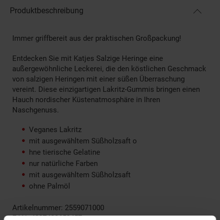
Produktbeschreibung
Immer griffbereit aus der praktischen Großpackung!
Entdecken Sie mit Katjes Salzige Heringe eine
außergewöhnliche Leckerei, die den köstlichen Geschmack
von salzigen Heringen mit einer süßen Überraschung
vereint. Diese einzigartigen Lakritz-Gummis bringen einen
Hauch nordischer Küstenatmosphäre in Ihren
Naschgenuss.
Veganes Lakritz
mit ausgewähltem Süßholzsaft o
hne tierische Gelatine
nur natürliche Farben
mit ausgewähltem Süßholzsaft
ohne Palmöl
Artikelnummer: 2559071000
EAN: 4037400653457