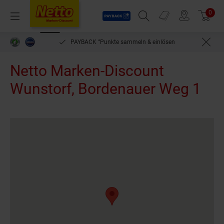
Payback
Prospekte
0
Arti
Menü
Suchfeld einblenden
Filiale finden
Warenkorb
PAYBACK °Punkte sammeln & einlösen
Netto Marken-Discount
Wunstorf, Bordenauer Weg 1