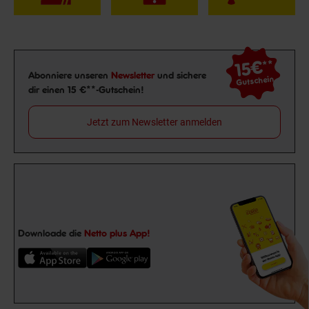
15€
**
Newsletter Anmeldung
Abonniere unseren
Newsletter
und sichere
Gutschein
dir einen 15 €**-Gutschein!
Jetzt zum Newsletter anmelden
Downloade die
Netto plus App!