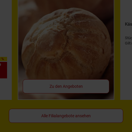
Käs
Stü
Gilt
0 %
9
*
Zu den Angeboten
Alle Filialangebote ansehen