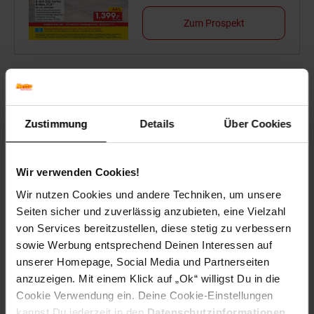
Zum Prospekt
Reise-Angebote August
Jetzt Reise buchen
Zustimmung
Details
Über Cookies
Wir verwenden Cookies!
Wir nutzen Cookies und andere Techniken, um unsere
Zum Prospekt
Seiten sicher und zuverlässig anzubieten, eine Vielzahl
von Services bereitzustellen, diese stetig zu verbessern
sowie Werbung entsprechend Deinen Interessen auf
unserer Homepage, Social Media und Partnerseiten
anzuzeigen. Mit einem Klick auf „Ok“ willigst Du in die
Filialen in der Nähe
Cookie Verwendung ein. Deine Cookie-Einstellungen
kannst Du jederzeit in den
Datenschutzinformationen