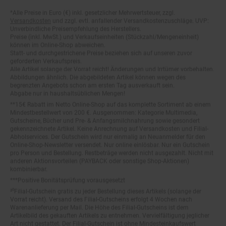
Fußnoten
*Alle Preise in Euro (€) inkl. gesetzlicher Mehrwertsteuer, zzgl.
Versandkosten
und zzgl. evtl. anfallender Versandkostenzuschläge. UVP:
Unverbindliche Preisempfehlung des Herstellers.
Preise (inkl. MwSt.) und Verkaufseinheiten (Stückzahl/Mengeneinheit)
können im Online-Shop abweichen.
Statt- und durchgestrichene Preise beziehen sich auf unseren zuvor
geforderten Verkaufspreis.
Alle Artikel solange der Vorrat reicht! Änderungen und Irrtümer vorbehalten.
Abbildungen ähnlich. Die abgebildeten Artikel können wegen des
begrenzten Angebots schon am ersten Tag ausverkauft sein.
Abgabe nur in haushaltsüblichen Mengen!
**15€ Rabatt im Netto Online-Shop auf das komplette Sortiment ab einem
Mindestbestellwert von 200 €. Ausgenommen: Kategorie Multimedia,
Gutscheine, Bücher und Pre- & Anfangsmilchnahrung sowie gesondert
gekennzeichnete Artikel. Keine Anrechnung auf Versandkosten und Filial-
Abholservices. Der Gutschein wird nur einmalig an Neuanmelder für den
Online-Shop-Newsletter versendet. Nur online einlösbar. Nur ein Gutschein
pro Person und Bestellung. Restbeträge werden nicht ausgezahlt. Nicht mit
anderen Aktionsvorteilen (PAYBACK oder sonstige Shop-Aktionen)
kombinierbar.
***Positive Bonitätsprüfung vorausgesetzt
²⁰Filial-Gutschein gratis zu jeder Bestellung dieses Artikels (solange der
Vorrat reicht). Versand des Filial-Gutscheins erfolgt 4 Wochen nach
Warenanlieferung per Mail. Die Höhe des Filial-Gutscheins ist dem
Artikelbild des gekauften Artikels zu entnehmen. Vervielfältigung jeglicher
Art nicht gestattet. Der Filial-Gutschein ist ohne Mindesteinkaufswert
einlösbar. Nicht mit anderen Aktionsvorteilen (PAYBACK oder sonstige