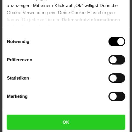
anzuzeigen. Mit einem Klick auf „Ok“ willigst Du in die
Jetzt Reise buchen
Cookie Verwendung ein. Deine Cookie-Einstellungen
kannst Du jederzeit in den
Datenschutzinformationen
ändern bzw. widerrufen.
Einwilligungsauswahl
Notwendig
Zum Prospekt
Präferenzen
Statistiken
Filialen in der Nähe
Marketing
Netto Marken-Discount
Bechstr. 13
OK
51674
Wiehl-Bielstein
Entfernung: 4.02 km