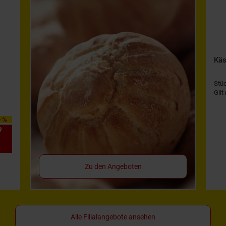
Käs
Stü
Gilt
0 %
9
*
Zu den Angeboten
Alle Filialangebote ansehen