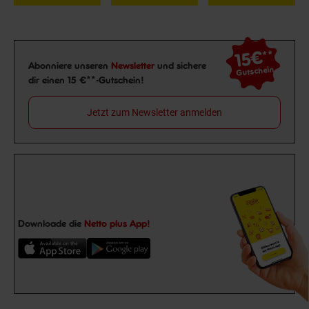
15€
**
Newsletter Anmeldung
Abonniere unseren
Newsletter
und sichere
Gutschein
dir einen 15 €**-Gutschein!
Jetzt zum Newsletter anmelden
Downloade die
Netto plus App!