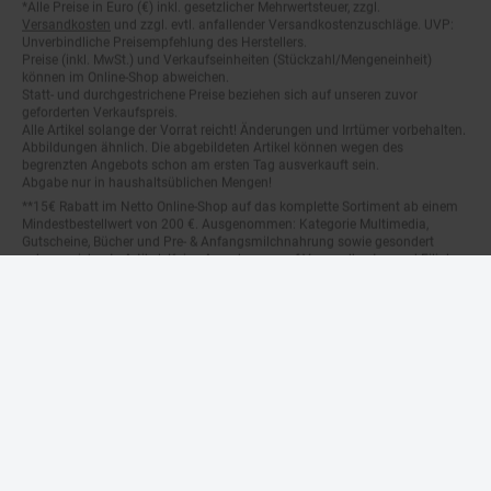
Fußnoten
Versandkosten
und zzgl. evtl. anfallender Versandkostenzuschläge. UVP:
Unverbindliche Preisempfehlung des Herstellers.
Preise (inkl. MwSt.) und Verkaufseinheiten (Stückzahl/Mengeneinheit)
können im Online-Shop abweichen.
Statt- und durchgestrichene Preise beziehen sich auf unseren zuvor
geforderten Verkaufspreis.
Alle Artikel solange der Vorrat reicht! Änderungen und Irrtümer vorbehalten.
Abbildungen ähnlich. Die abgebildeten Artikel können wegen des
begrenzten Angebots schon am ersten Tag ausverkauft sein.
Abgabe nur in haushaltsüblichen Mengen!
**15€ Rabatt im Netto Online-Shop auf das komplette Sortiment ab einem
Mindestbestellwert von 200 €. Ausgenommen: Kategorie Multimedia,
Gutscheine, Bücher und Pre- & Anfangsmilchnahrung sowie gesondert
gekennzeichnete Artikel. Keine Anrechnung auf Versandkosten und Filial-
Abholservices. Der Gutschein wird nur einmalig an Neuanmelder für den
Online-Shop-Newsletter versendet. Nur online einlösbar. Nur ein Gutschein
pro Person und Bestellung. Restbeträge werden nicht ausgezahlt. Nicht mit
anderen Aktionsvorteilen (PAYBACK oder sonstige Shop-Aktionen)
kombinierbar.
***Positive Bonitätsprüfung vorausgesetzt
²⁰Filial-Gutschein gratis zu jeder Bestellung dieses Artikels (solange der
Vorrat reicht). Versand des Filial-Gutscheins erfolgt 4 Wochen nach
Warenanlieferung per Mail. Die Höhe des Filial-Gutscheins ist dem
Artikelbild des gekauften Artikels zu entnehmen. Vervielfältigung jeglicher
Art nicht gestattet. Der Filial-Gutschein ist ohne Mindesteinkaufswert
einlösbar. Nicht mit anderen Aktionsvorteilen (PAYBACK oder sonstige
Shop-Aktionen) kombinierbar. Der jeweilige Gültigkeitszeitraum des Filial-