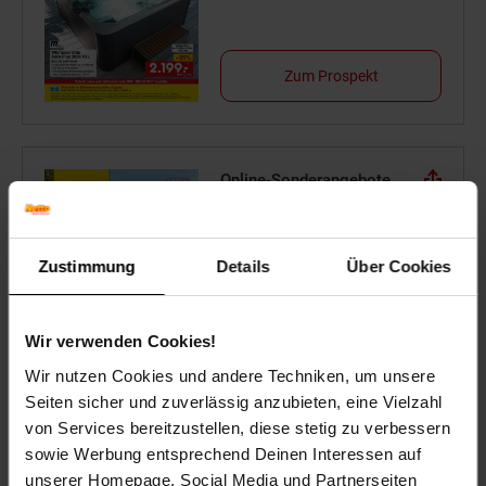
Zum Prospekt
Online-Sonderangebote
Mobilität
Stets mobil durch den
Zustimmung
Details
Über Cookies
Sommer
Wir verwenden Cookies!
Zum Prospekt
Wir nutzen Cookies und andere Techniken, um unsere
Seiten sicher und zuverlässig anzubieten, eine Vielzahl
von Services bereitzustellen, diese stetig zu verbessern
sowie Werbung entsprechend Deinen Interessen auf
Reise-Angebote August
unserer Homepage, Social Media und Partnerseiten