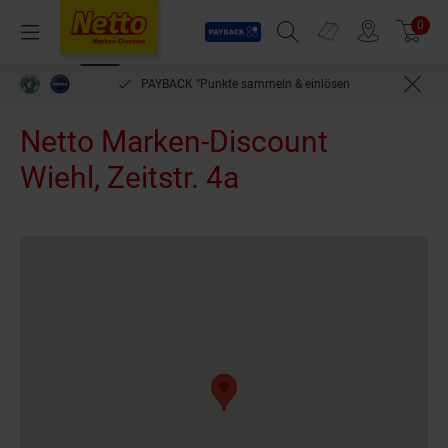
Payback
Prospekte
0
Arti
Menü
Suchfeld einblenden
Filiale finden
Warenkorb
PAYBACK °Punkte sammeln & einlösen
Netto Marken-Discount
Wiehl, Zeitstr. 4a