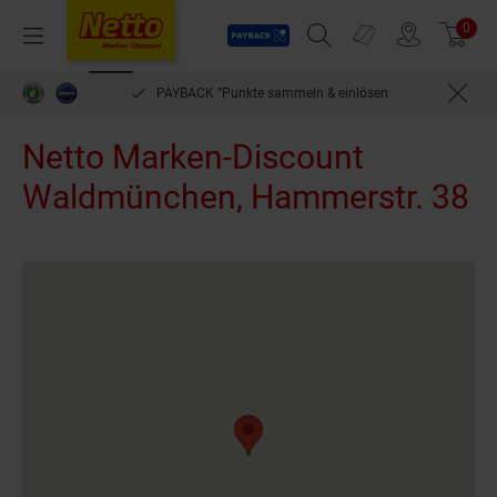
Payback
Prospekte
0
Arti
Menü
Suchfeld einblenden
Filiale finden
Warenkorb
PAYBACK °Punkte sammeln & einlösen
Netto Marken-Discount
Waldmünchen, Hammerstr. 38