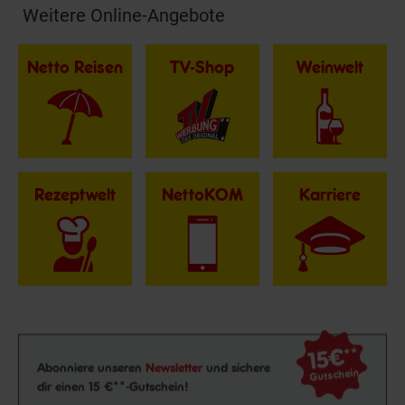
Weitere Online-Angebote
Fußzeile
Netto Reisen
TV-Shop
Weinwelt
Rezeptwelt
NettoKOM
Karriere
15€
**
Newsletter Anmeldung
Abonniere unseren
Newsletter
und sichere
Gutschein
dir einen 15 €**-Gutschein!