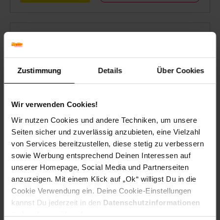
Online-Angebote August
Einfach online bestellen
Zustimmung
Details
Über Cookies
Wir verwenden Cookies!
Zum Prospekt
Wir nutzen Cookies und andere Techniken, um unsere
Seiten sicher und zuverlässig anzubieten, eine Vielzahl
von Services bereitzustellen, diese stetig zu verbessern
sowie Werbung entsprechend Deinen Interessen auf
Online-Sonderangebote
unserer Homepage, Social Media und Partnerseiten
Mobilität
anzuzeigen. Mit einem Klick auf „Ok“ willigst Du in die
Cookie Verwendung ein. Deine Cookie-Einstellungen
Stets mobil durch den
kannst Du jederzeit in den
Datenschutzinformationen
Sommer
ändern bzw. widerrufen.