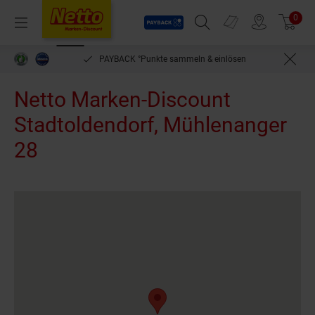
Payback
Prospekte
0
Arti
Menü
Suchfeld einblenden
Filiale finden
Warenkorb
PAYBACK °Punkte sammeln & einlösen
Netto Marken-Discount
Stadtoldendorf, Mühlenanger
28