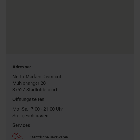
Gefundene
Adresse:
Filiale
Netto Marken-Discount
Mühlenanger 28
37627
Stadtoldendorf
Öffnungszeiten:
Mo.-Sa.: 7.00 - 21.00 Uhr
So.: geschlossen
Services:
Ofenfrische Backwaren