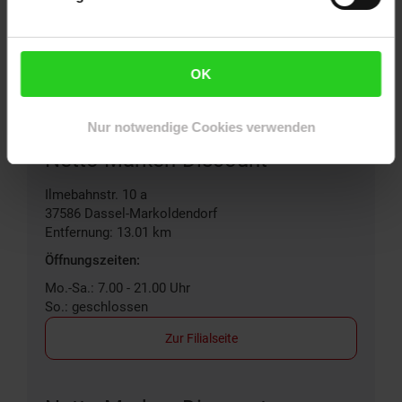
Öffnungszeiten:
Mo.-Sa.: 7.00 - 21.00 Uhr
So.: geschlossen
OK
Zur Filialseite
Nur notwendige Cookies verwenden
Netto Marken-Discount
Ilmebahnstr. 10 a
37586
Dassel-Markoldendorf
Entfernung: 13.01 km
Öffnungszeiten:
Mo.-Sa.: 7.00 - 21.00 Uhr
So.: geschlossen
Zur Filialseite