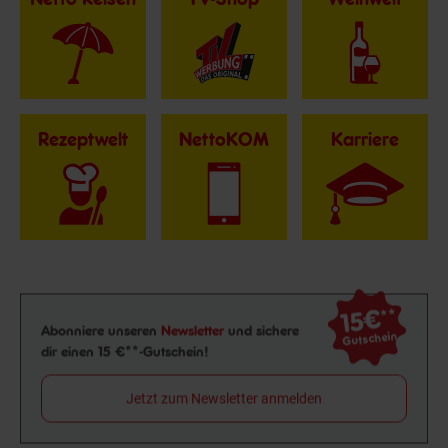
Rezeptwelt
NettoKOM
Karriere
15€
**
Newsletter Anmeldung
Abonniere unseren
Newsletter
und sichere
Gutschein
dir einen 15 €**-Gutschein!
Jetzt zum Newsletter anmelden