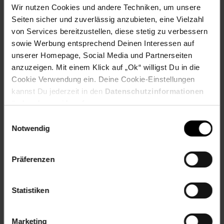
Jetzt Reise buchen
Wir nutzen Cookies und andere Techniken, um unsere
Seiten sicher und zuverlässig anzubieten, eine Vielzahl
von Services bereitzustellen, diese stetig zu verbessern
sowie Werbung entsprechend Deinen Interessen auf
unserer Homepage, Social Media und Partnerseiten
Zum Prospekt
anzuzeigen. Mit einem Klick auf „Ok“ willigst Du in die
Cookie Verwendung ein. Deine Cookie-Einstellungen
kannst Du jederzeit in den
Datenschutzinformationen
ändern bzw. widerrufen.
Einwilligungsauswahl
Filialen in der Nähe
Notwendig
Präferenzen
Netto Marken-Discount
Statistiken
Papiermühle 7
37603
Holzminden
Entfernung: 12.56 km
Marketing