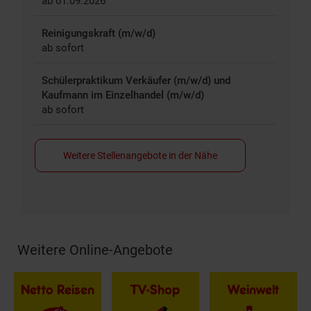
ab 01.09.2026
Reinigungskraft (m/w/d)
ab sofort
Schülerpraktikum Verkäufer (m/w/d) und
Kaufmann im Einzelhandel (m/w/d)
ab sofort
Weitere Stellenangebote in der Nähe
Weitere Online-Angebote
Fußzeile
Netto Reisen
TV-Shop
Weinwelt