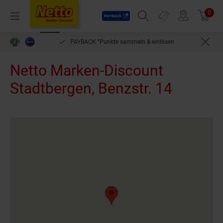
Payback
Prospekte
0
Arti
Menü
Suchfeld einblenden
Filiale finden
Warenkorb
PAYBACK °Punkte sammeln & einlösen
Netto Marken-Discount
Stadtbergen, Benzstr. 14