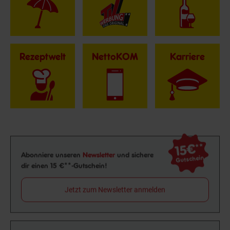
Rezeptwelt
NettoKOM
Karriere
15€
**
Newsletter Anmeldung
Abonniere unseren
Newsletter
und sichere
Gutschein
dir einen 15 €**-Gutschein!
Jetzt zum Newsletter anmelden