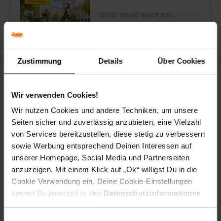
Stets mobil durch den
Sommer
Zustimmung
Details
Über Cookies
Zum Prospekt
Wir verwenden Cookies!
Wir nutzen Cookies und andere Techniken, um unsere
Reise-Angebote August
Seiten sicher und zuverlässig anzubieten, eine Vielzahl
Jetzt Reise buchen
von Services bereitzustellen, diese stetig zu verbessern
sowie Werbung entsprechend Deinen Interessen auf
unserer Homepage, Social Media und Partnerseiten
anzuzeigen. Mit einem Klick auf „Ok“ willigst Du in die
Cookie Verwendung ein. Deine Cookie-Einstellungen
kannst Du jederzeit in den
Datenschutzinformationen
Zum Prospekt
ändern bzw. widerrufen.
Einwilligungsauswahl