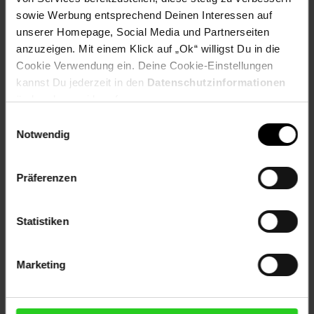
sowie Werbung entsprechend Deinen Interessen auf
unserer Homepage, Social Media und Partnerseiten
anzuzeigen. Mit einem Klick auf „Ok“ willigst Du in die
Cookie Verwendung ein. Deine Cookie-Einstellungen
Zum Prospekt
kannst Du jederzeit in den
Datenschutzinformationen
ändern bzw. widerrufen.
Einwilligungsauswahl
Notwendig
Filialen in der Nähe
Präferenzen
Statistiken
Netto Marken-Discount
Kölner Str. 74
Marketing
57290
Neunkirchen Sieg
Entfernung: 10.57 km
Öffnungszeiten: