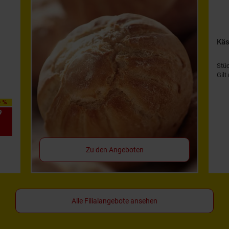
Käs
Stü
Gilt
0 %
9
*
Zu den Angeboten
Alle Filialangebote ansehen