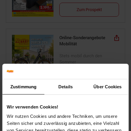
Zum Prospekt
Online-Sonderangebote
Mobilität
Stets mobil durch den
Sommer
Zum Prospekt
Zustimmung
Details
Über Cookies
Wir verwenden Cookies!
Reise-Angebote August
Wir nutzen Cookies und andere Techniken, um unsere
Seiten sicher und zuverlässig anzubieten, eine Vielzahl
Jetzt Reise buchen
von Services bereitzustellen, diese stetig zu verbessern