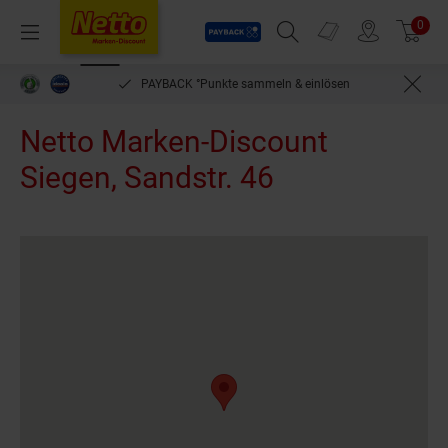
Payback
Prospekte
0
Arti
Menü
Suchfeld einblenden
Filiale finden
Warenkorb
PAYBACK °Punkte sammeln & einlösen
bequem pe
Netto Marken-Discount
Siegen, Sandstr. 46