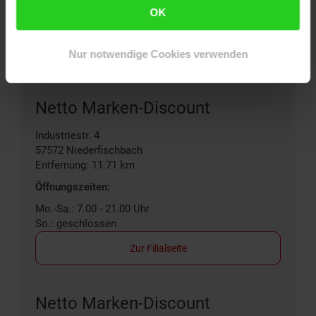
OK
Mo.-Sa.: 7.00 - 21.00 Uhr
So.: geschlossen
Zur Filialseite
Nur notwendige Cookies verwenden
Netto Marken-Discount
Industriestr. 4
57572
Niederfischbach
Entfernung: 11.71 km
Öffnungszeiten:
Mo.-Sa.: 7.00 - 21.00 Uhr
So.: geschlossen
Zur Filialseite
Netto Marken-Discount