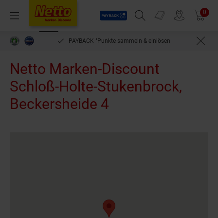
Payback
Prospekte
0
Arti
Menü
Suchfeld einblenden
Filiale finden
Warenkorb
PAYBACK °Punkte sammeln & einlösen
Netto Marken-Discount
Schloß-Holte-Stukenbrock,
Beckersheide 4