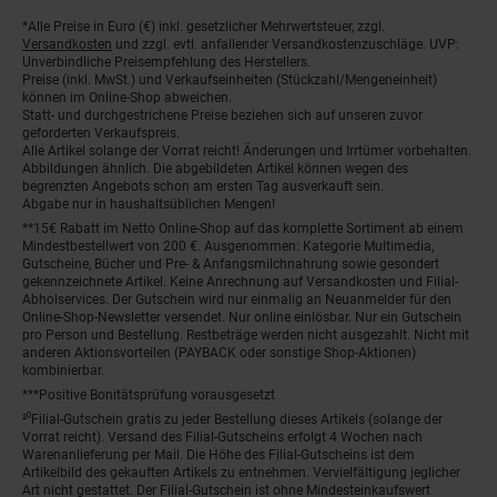
Fußnoten
*Alle Preise in Euro (€) inkl. gesetzlicher Mehrwertsteuer, zzgl.
Versandkosten
und zzgl. evtl. anfallender Versandkostenzuschläge. UVP:
Unverbindliche Preisempfehlung des Herstellers.
Preise (inkl. MwSt.) und Verkaufseinheiten (Stückzahl/Mengeneinheit)
können im Online-Shop abweichen.
Statt- und durchgestrichene Preise beziehen sich auf unseren zuvor
geforderten Verkaufspreis.
Alle Artikel solange der Vorrat reicht! Änderungen und Irrtümer vorbehalten.
Abbildungen ähnlich. Die abgebildeten Artikel können wegen des
begrenzten Angebots schon am ersten Tag ausverkauft sein.
Abgabe nur in haushaltsüblichen Mengen!
**15€ Rabatt im Netto Online-Shop auf das komplette Sortiment ab einem
Mindestbestellwert von 200 €. Ausgenommen: Kategorie Multimedia,
Gutscheine, Bücher und Pre- & Anfangsmilchnahrung sowie gesondert
gekennzeichnete Artikel. Keine Anrechnung auf Versandkosten und Filial-
Abholservices. Der Gutschein wird nur einmalig an Neuanmelder für den
Online-Shop-Newsletter versendet. Nur online einlösbar. Nur ein Gutschein
pro Person und Bestellung. Restbeträge werden nicht ausgezahlt. Nicht mit
anderen Aktionsvorteilen (PAYBACK oder sonstige Shop-Aktionen)
kombinierbar.
***Positive Bonitätsprüfung vorausgesetzt
²⁰Filial-Gutschein gratis zu jeder Bestellung dieses Artikels (solange der
Vorrat reicht). Versand des Filial-Gutscheins erfolgt 4 Wochen nach
Warenanlieferung per Mail. Die Höhe des Filial-Gutscheins ist dem
Artikelbild des gekauften Artikels zu entnehmen. Vervielfältigung jeglicher
Art nicht gestattet. Der Filial-Gutschein ist ohne Mindesteinkaufswert