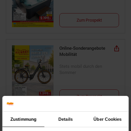
Zum Prospekt
Online-Sonderangebote
Mobilität
Stets mobil durch den
Sommer
Zum Prospekt
Zustimmung
Details
Über Cookies
Reise-Angebote August