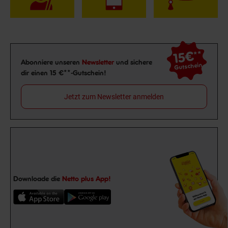
15€
**
Newsletter Anmeldung
Abonniere unseren
Newsletter
und sichere
Gutschein
dir einen 15 €**-Gutschein!
Jetzt zum Newsletter anmelden
Downloade die
Netto plus App!