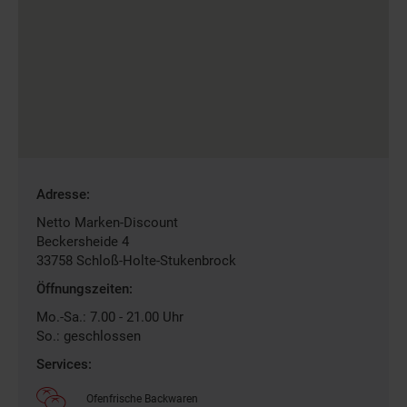
Gefundene
Adresse:
Filiale
Netto Marken-Discount
Beckersheide 4
33758
Schloß-Holte-Stukenbrock
Öffnungszeiten:
Mo.-Sa.: 7.00 - 21.00 Uhr
So.: geschlossen
Services:
Ofenfrische Backwaren