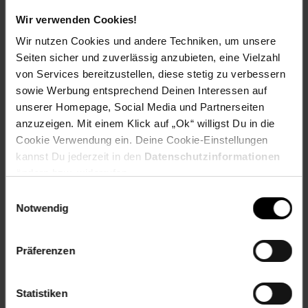
Jetzt Reise buchen
Wir verwenden Cookies!
Wir nutzen Cookies und andere Techniken, um unsere
Seiten sicher und zuverlässig anzubieten, eine Vielzahl
von Services bereitzustellen, diese stetig zu verbessern
sowie Werbung entsprechend Deinen Interessen auf
Zum Prospekt
unserer Homepage, Social Media und Partnerseiten
anzuzeigen. Mit einem Klick auf „Ok“ willigst Du in die
Cookie Verwendung ein. Deine Cookie-Einstellungen
kannst Du jederzeit in den
Datenschutzinformationen
ändern bzw. widerrufen.
Filialen in der Nähe
Einwilligungsauswahl
Notwendig
Netto Marken-Discount
Präferenzen
Holterstr. 240
33758
Schloß Holte-Stukenbrock
Statistiken
Entfernung: 2.72 km