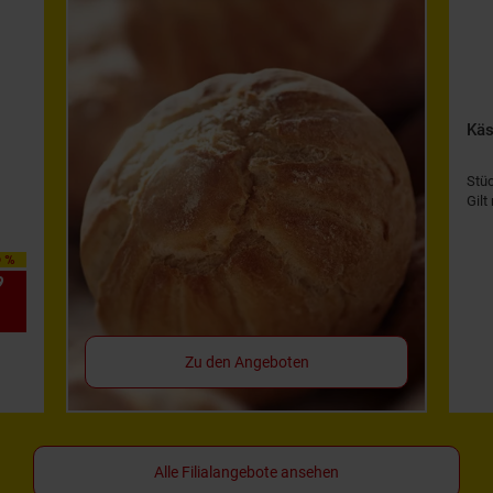
Käs
Stü
Gilt
0 %
9
*
Zu den Angeboten
Alle Filialangebote ansehen