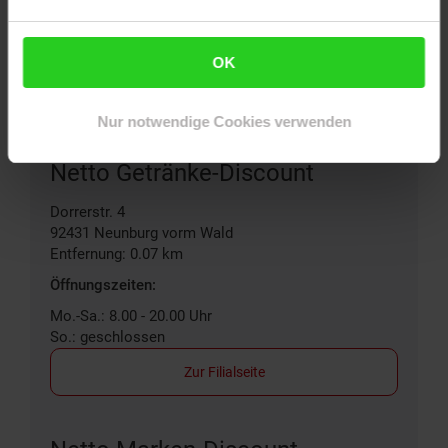
OK
Filialen in der Nähe
Nur notwendige Cookies verwenden
Netto Getränke-Discount
Dorrerstr. 4
92431
Neunburg vorm Wald
Entfernung: 0.07 km
Öffnungszeiten:
Mo.-Sa.: 8.00 - 20.00 Uhr
So.: geschlossen
Zur Filialseite