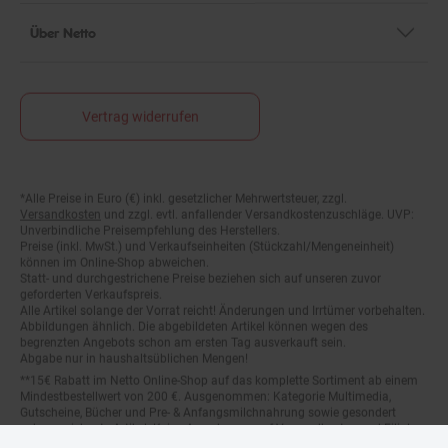
Über Netto
Vertrag widerrufen
Fußnoten
*Alle Preise in Euro (€) inkl. gesetzlicher Mehrwertsteuer, zzgl.
Versandkosten
und zzgl. evtl. anfallender Versandkostenzuschläge. UVP:
Unverbindliche Preisempfehlung des Herstellers.
Preise (inkl. MwSt.) und Verkaufseinheiten (Stückzahl/Mengeneinheit)
können im Online-Shop abweichen.
Statt- und durchgestrichene Preise beziehen sich auf unseren zuvor
geforderten Verkaufspreis.
Alle Artikel solange der Vorrat reicht! Änderungen und Irrtümer vorbehalten.
Abbildungen ähnlich. Die abgebildeten Artikel können wegen des
begrenzten Angebots schon am ersten Tag ausverkauft sein.
Abgabe nur in haushaltsüblichen Mengen!
**15€ Rabatt im Netto Online-Shop auf das komplette Sortiment ab einem
Mindestbestellwert von 200 €. Ausgenommen: Kategorie Multimedia,
Gutscheine, Bücher und Pre- & Anfangsmilchnahrung sowie gesondert
gekennzeichnete Artikel. Keine Anrechnung auf Versandkosten und Filial-
Abholservices. Der Gutschein wird nur einmalig an Neuanmelder für den