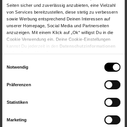
Seiten sicher und zuverlässig anzubieten, eine Vielzahl
Stets mobil durch den
von Services bereitzustellen, diese stetig zu verbessern
Sommer
sowie Werbung entsprechend Deinen Interessen auf
unserer Homepage, Social Media und Partnerseiten
anzuzeigen. Mit einem Klick auf „Ok“ willigst Du in die
Cookie Verwendung ein. Deine Cookie-Einstellungen
Zum Prospekt
kannst Du jederzeit in den
Datenschutzinformationen
ändern bzw. widerrufen.
Einwilligungsauswahl
Notwendig
Reise-Angebote August
Jetzt Reise buchen
Präferenzen
Statistiken
Zum Prospekt
Marketing