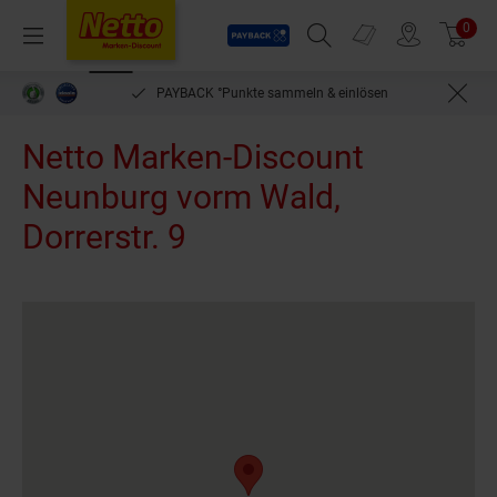
Payback
Prospekte
0
Arti
Menü
Suchfeld einblenden
Filiale finden
Warenkorb
PAYBACK °Punkte sammeln & einlösen
Netto Marken-Discount
Neunburg vorm Wald,
Dorrerstr. 9