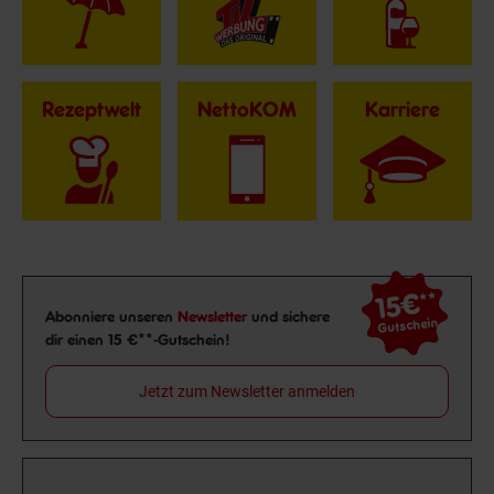
Rezeptwelt
NettoKOM
Karriere
15€
**
Newsletter Anmeldung
Abonniere unseren
Newsletter
und sichere
Gutschein
dir einen 15 €**-Gutschein!
Jetzt zum Newsletter anmelden