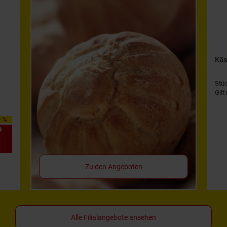
Käs
Stü
Gilt
0 %
9
*
Zu den Angeboten
Alle Filialangebote ansehen