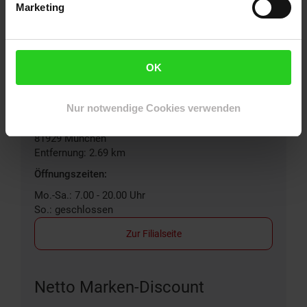
Mo.-Sa.: 7.00 - 20.00 Uhr
Marketing
So.: geschlossen
Zur Filialseite
OK
Netto City
Nur notwendige Cookies verwenden
Stefan-George-Ring 24
81929
München
Entfernung: 2.69 km
Öffnungszeiten:
Mo.-Sa.: 7.00 - 20.00 Uhr
So.: geschlossen
Zur Filialseite
Netto Marken-Discount