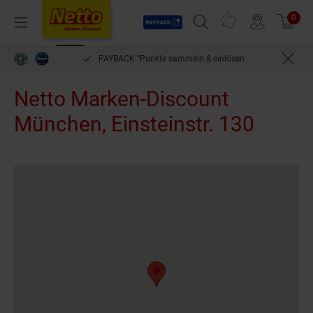
Payback
Prospekte
0
Arti
Menü
Suchfeld einblenden
Filiale finden
Warenkorb
PAYBACK °Punkte sammeln & einlösen
Netto Marken-Discount
München, Einsteinstr. 130