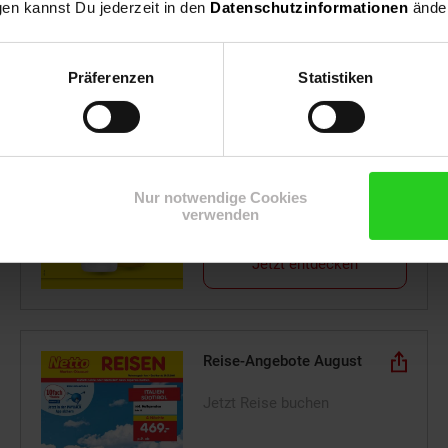
gen kannst Du jederzeit in den
Datenschutzinformationen
änder
Präferenzen
Statistiken
Preissenkung auf Dauer
ab Freitag, 31.07.26
Nur notwendige Cookies
verwenden
Jetzt entdecken
Reise-Angebote August
Jetzt Reise buchen