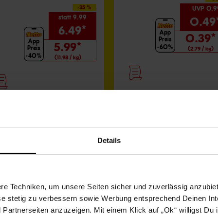
-35 %
UVP 0.9
statt 9.99
0.49
6.49*
App
0.39*
Preis
App
5.99*
-60%
Preis
(2.79 / kg)
-40%
(11.98 / kg)
Alle Filialangebote ansehen
Details
e Techniken, um unsere Seiten sicher und zuverlässig anzubiet
ese stetig zu verbessern sowie Werbung entsprechend Deinen In
artnerseiten anzuzeigen. Mit einem Klick auf „Ok“ willigst Du