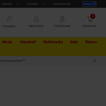
Karriere
Kontakt
Unternehmen
0
Artikel
Mein Konto
Filiale finden
Warenkorb
Prospekte
Mode
Haushalt
Multimedia
Sale
Externer Li
Reisen
chnung bezahlen***