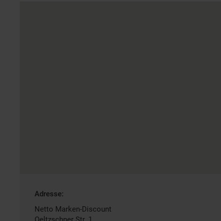
Gefundene
Adresse:
Filiale
Netto Marken-Discount
Oeltzschner Str. 1