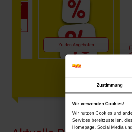
statt 1.19
0.79*
0.69*
3.14 - 4.31 / kg)
Zu den Angeboten
Zustimmung
Wir verwenden Cookies!
Wir nutzen Cookies und ander
Services bereitzustellen, di
Homepage, Social Media und P