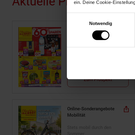
Aktuelle Prospekte
ein. Deine Cookie-Einstellun
Einwilligungsauswahl
Notwendig
Filial-Angebote
ab Montag, 10.08.26
Zum Prospekt
Online-Sonderangebote
Mobilität
Stets mobil durch den
Sommer