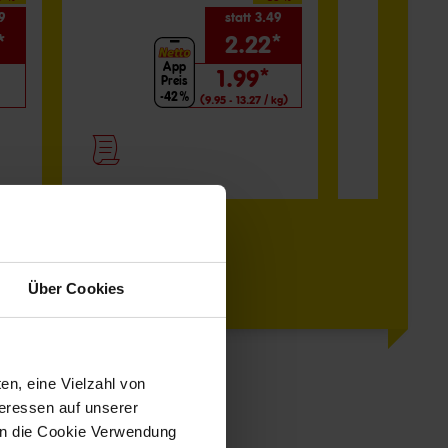
9
statt 3.49
*
2.22*
App
A
1.99*
Preis
Pre
-42%
-4
(9.95 - 13.27 / kg)
Über Cookies
en, eine Vielzahl von
teressen auf unserer
 in die Cookie Verwendung