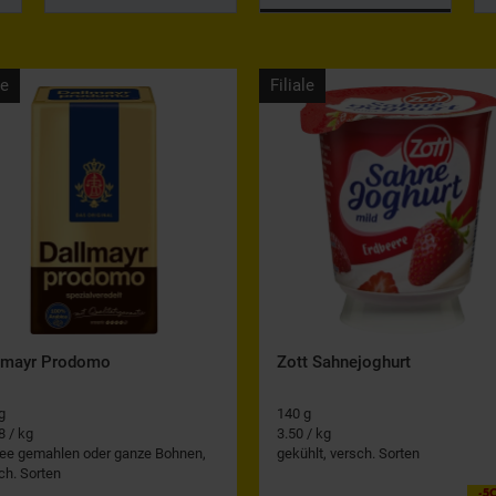
le
Filiale
lmayr Prodomo
Zott Sahnejoghurt
g
140 g
8 / kg
3.50 / kg
ee gemahlen oder ganze Bohnen,
gekühlt, versch. Sorten
ch. Sorten
-5