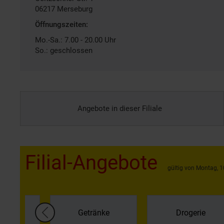
06217
Merseburg
Öffnungszeiten:
Mo.-Sa.: 7.00 - 20.00 Uhr
So.: geschlossen
Angebote in dieser Filiale
Filial-Angebote
gültig von Montag, 1
gal &
Getränke
Drogerie
hlung