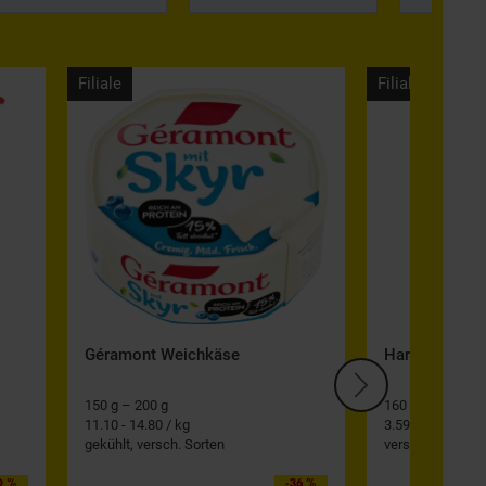
Filiale
Filiale
Géramont Weichkäse
Haribo Fruch
150 g – 200 g
160 g – 220 g
11.10 - 14.80 / kg
3.59 - 4.94 / kg
gekühlt, versch. Sorten
versch. Sorten
0 %
-36 %