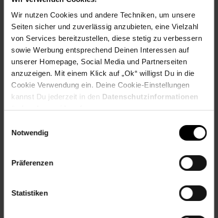
Wir nutzen Cookies und andere Techniken, um unsere
Seiten sicher und zuverlässig anzubieten, eine Vielzahl
von Services bereitzustellen, diese stetig zu verbessern
Zum Prospekt
sowie Werbung entsprechend Deinen Interessen auf
unserer Homepage, Social Media und Partnerseiten
anzuzeigen. Mit einem Klick auf „Ok“ willigst Du in die
Cookie Verwendung ein. Deine Cookie-Einstellungen
kannst Du jederzeit in den
Datenschutzinformationen
Filialen in der Nähe
ändern bzw. widerrufen.
Einwilligungsauswahl
Notwendig
Netto Marken-Discount
Präferenzen
Leipziger Str. 70
04420
Markranstädt
Entfernung: 0.62 km
Statistiken
Öffnungszeiten: