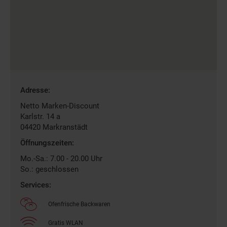
Gefundene
Adresse:
Filiale
Netto Marken-Discount
Karlstr. 14 a
04420
Markranstädt
Öffnungszeiten:
Mo.-Sa.: 7.00 - 20.00 Uhr
So.: geschlossen
Services:
Ofenfrische Backwaren
Gratis WLAN