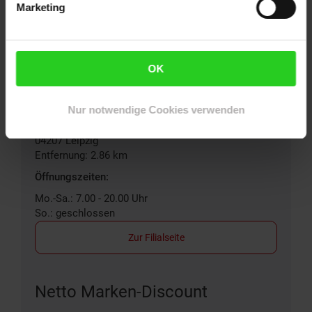
Mo.-Sa.: 7.00 - 20.00 Uhr
Marketing
So.: geschlossen
Zur Filialseite
OK
Netto City
Nur notwendige Cookies verwenden
Selliner Straße 1a
04207
Leipzig
Entfernung: 2.86 km
Öffnungszeiten:
Mo.-Sa.: 7.00 - 20.00 Uhr
So.: geschlossen
Zur Filialseite
Netto Marken-Discount