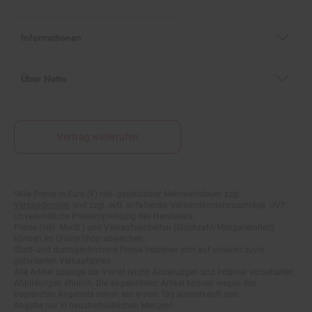
Informationen
Über Netto
Vertrag widerrufen
Fußnoten
*Alle Preise in Euro (€) inkl. gesetzlicher Mehrwertsteuer, zzgl.
Versandkosten
und zzgl. evtl. anfallender Versandkostenzuschläge. UVP:
Unverbindliche Preisempfehlung des Herstellers.
Preise (inkl. MwSt.) und Verkaufseinheiten (Stückzahl/Mengeneinheit)
können im Online-Shop abweichen.
Statt- und durchgestrichene Preise beziehen sich auf unseren zuvor
geforderten Verkaufspreis.
Alle Artikel solange der Vorrat reicht! Änderungen und Irrtümer vorbehalten.
Abbildungen ähnlich. Die abgebildeten Artikel können wegen des
begrenzten Angebots schon am ersten Tag ausverkauft sein.
Abgabe nur in haushaltsüblichen Mengen!
**15€ Rabatt im Netto Online-Shop auf das komplette Sortiment ab einem