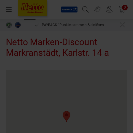
Payback
Prospekte
0
Arti
Menü
Suchfeld einblenden
Filiale finden
Warenkorb
PAYBACK °Punkte sammeln & einlösen
Netto Marken-Discount
Markranstädt, Karlstr. 14 a