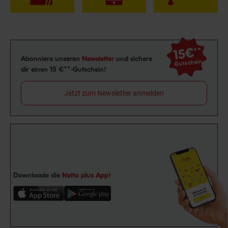
15€
**
Newsletter Anmeldung
Abonniere unseren
Newsletter
und sichere
Gutschein
dir einen 15 €**-Gutschein!
Jetzt zum Newsletter anmelden
Downloade die
Netto plus App!