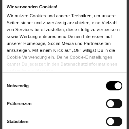
Reise-Angebote August
Wir verwenden Cookies!
Wir nutzen Cookies und andere Techniken, um unsere
Jetzt Reise buchen
Seiten sicher und zuverlässig anzubieten, eine Vielzahl
von Services bereitzustellen, diese stetig zu verbessern
sowie Werbung entsprechend Deinen Interessen auf
unserer Homepage, Social Media und Partnerseiten
anzuzeigen. Mit einem Klick auf „Ok“ willigst Du in die
Zum Prospekt
Cookie Verwendung ein. Deine Cookie-Einstellungen
kannst Du jederzeit in den
Datenschutzinformationen
ändern bzw. widerrufen.
Einwilligungsauswahl
Notwendig
Filialen in der Nähe
Präferenzen
Netto Marken-Discount
Statistiken
Waldheimerstr. 4