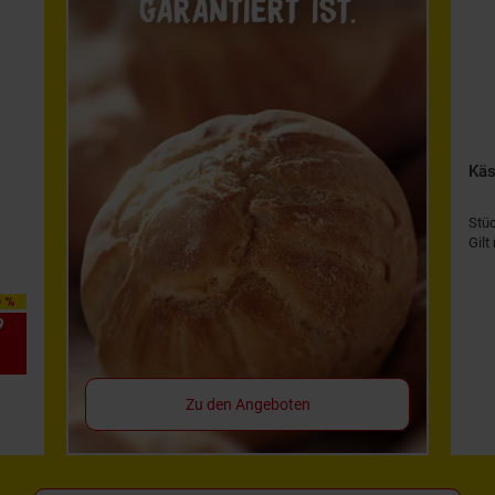
Käs
Stü
Gilt
0 %
9
*
Zu den Angeboten