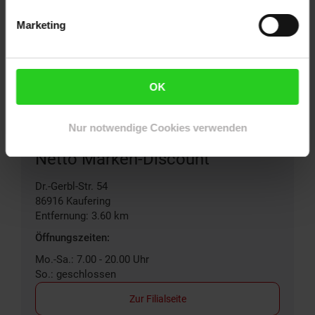
86899
Landsberg am Lech
Entfernung: 1.94 km
Marketing
Öffnungszeiten:
Mo.-Sa.: 7.00 - 20.00 Uhr
So.: geschlossen
OK
Zur Filialseite
Nur notwendige Cookies verwenden
Netto Marken-Discount
Dr.-Gerbl-Str. 54
86916
Kaufering
Entfernung: 3.60 km
Öffnungszeiten:
Mo.-Sa.: 7.00 - 20.00 Uhr
So.: geschlossen
Zur Filialseite