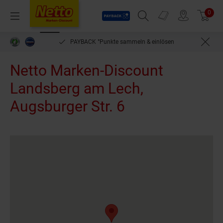
Payback
Prospekte
0
Arti
Menü
Suchfeld einblenden
Filiale finden
Warenkorb
PAYBACK °Punkte sammeln & einlösen
beq
Netto Marken-Discount
Landsberg am Lech,
Augsburger Str. 6