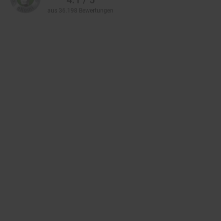
aus 36.198 Bewertungen
Zahlarten im Online-Shop
Service
Informationen
Über Netto
Vertrag widerrufen