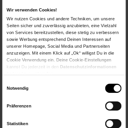
Zum Prospekt
Wir verwenden Cookies!
Wir nutzen Cookies und andere Techniken, um unsere
Seiten sicher und zuverlässig anzubieten, eine Vielzahl
von Services bereitzustellen, diese stetig zu verbessern
sowie Werbung entsprechend Deinen Interessen auf
Filialen in der Nähe
unserer Homepage, Social Media und Partnerseiten
anzuzeigen. Mit einem Klick auf „Ok“ willigst Du in die
Cookie Verwendung ein. Deine Cookie-Einstellungen
kannst Du jederzeit in den
Datenschutzinformationen
Netto Marken-Discount
ändern bzw. widerrufen.
Einwilligungsauswahl
Hauptstr. 1-3
Notwendig
99897
Tambach-Dietharz
Entfernung: 5.26 km
Öffnungszeiten:
Präferenzen
Mo.-Sa.: 7.00 - 20.00 Uhr
So.: geschlossen
Statistiken