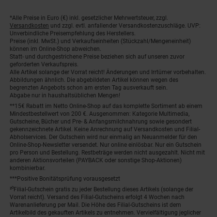
Fußnoten
*Alle Preise in Euro (€) inkl. gesetzlicher Mehrwertsteuer, zzgl.
Versandkosten
und zzgl. evtl. anfallender Versandkostenzuschläge. UVP:
Unverbindliche Preisempfehlung des Herstellers.
Preise (inkl. MwSt.) und Verkaufseinheiten (Stückzahl/Mengeneinheit)
können im Online-Shop abweichen.
Statt- und durchgestrichene Preise beziehen sich auf unseren zuvor
geforderten Verkaufspreis.
Alle Artikel solange der Vorrat reicht! Änderungen und Irrtümer vorbehalten.
Abbildungen ähnlich. Die abgebildeten Artikel können wegen des
begrenzten Angebots schon am ersten Tag ausverkauft sein.
Abgabe nur in haushaltsüblichen Mengen!
**15€ Rabatt im Netto Online-Shop auf das komplette Sortiment ab einem
Mindestbestellwert von 200 €. Ausgenommen: Kategorie Multimedia,
Gutscheine, Bücher und Pre- & Anfangsmilchnahrung sowie gesondert
gekennzeichnete Artikel. Keine Anrechnung auf Versandkosten und Filial-
Abholservices. Der Gutschein wird nur einmalig an Neuanmelder für den
Online-Shop-Newsletter versendet. Nur online einlösbar. Nur ein Gutschein
pro Person und Bestellung. Restbeträge werden nicht ausgezahlt. Nicht mit
anderen Aktionsvorteilen (PAYBACK oder sonstige Shop-Aktionen)
kombinierbar.
***Positive Bonitätsprüfung vorausgesetzt
²⁰Filial-Gutschein gratis zu jeder Bestellung dieses Artikels (solange der
Vorrat reicht). Versand des Filial-Gutscheins erfolgt 4 Wochen nach
Warenanlieferung per Mail. Die Höhe des Filial-Gutscheins ist dem
Artikelbild des gekauften Artikels zu entnehmen. Vervielfältigung jeglicher