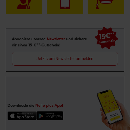
15€
**
Newsletter Anmeldung
Abonniere unseren
Newsletter
und sichere
Gutschein
dir einen 15 €**-Gutschein!
Jetzt zum Newsletter anmelden
Downloade die
Netto plus App!