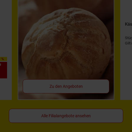
Käs
Stü
Gilt
0 %
9
*
Zu den Angeboten
Alle Filialangebote ansehen