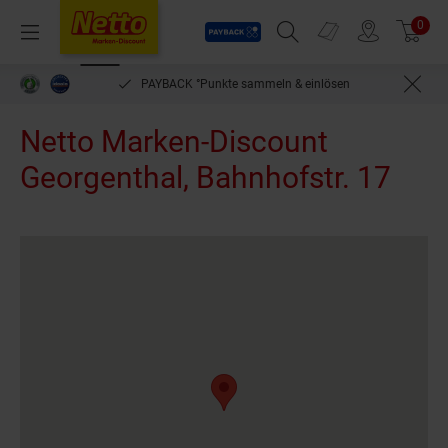
Payback
Prospekte
0
Arti
Menü
Suchfeld einblenden
Filiale finden
Warenkorb
PAYBACK °Punkte sammeln & einlösen
Netto Marken-Discount
Georgenthal, Bahnhofstr. 17