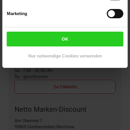
Zur Filialseite
Marketing
Netto Marken-Discount
August-Trinius-Str. 5
OK
99880
Waltershausen
Entfernung: 10.34 km
Öffnungszeiten:
Nur notwendige Cookies verwenden
Mo.-Fr.: 7.00 - 21.00 Uhr
Sa.: 7.00 - 20.00 Uhr
So.: geschlossen
Zur Filialseite
Netto Marken-Discount
Am Oberried 7
99869
Günthersleben-Wechmar