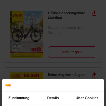
Online-Sonderangebote
Mobilität
Stets mobil durch den
Sommer
Zum Prospekt
Reise-Angebote August
Jetzt Reise buchen
Zustimmung
Details
Über Cookies